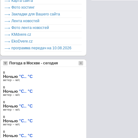
Карта сайта
Фото хостинг
Закладки для Вашего сайта
Лента новостей
Фото лента новостей
KMdvere.cz
EkoDvere.cz
программа передач на 10.08.2026
Погода в Москве - сегодня
в
Ночью
°C.. °C
ветер – м/c
в
Ночью
°C.. °C
ветер – м/c
в
Ночью
°C.. °C
ветер – м/c
в
Ночью
°C.. °C
ветер – м/c
в
Ночью
°C.. °C