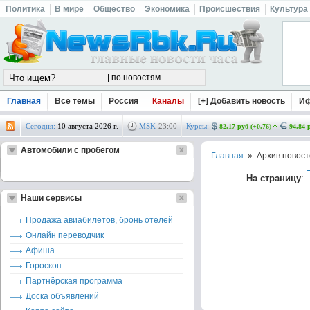
Политика
В мире
Общество
Экономика
Происшествия
Культура
Главная
Все темы
Россия
Каналы
[+] Добавить новость
И
Сегодня:
10 августа 2026 г.
MSK
23
:
00
Курсы:
82.17 руб (+0.76)
94.84 
Автомобили с пробегом
Главная
» Архив новост
На страницу
:
Наши сервисы
Продажа авиабилетов, бронь отелей
Онлайн переводчик
Афиша
Гороскоп
Партнёрская программа
Доска объявлений