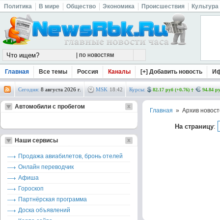
Политика
В мире
Общество
Экономика
Происшествия
Культура
Главная
Все темы
Россия
Каналы
[+] Добавить новость
И
Сегодня:
8 августа 2026 г.
MSK
18
:
42
Курсы:
82.17 руб (+0.76)
94.84 ру
Автомобили с пробегом
Главная
» Архив новост
На страницу
:
Наши сервисы
Продажа авиабилетов, бронь отелей
Онлайн переводчик
Афиша
Гороскоп
Партнёрская программа
Доска объявлений