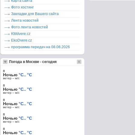
Карта сайта
Фото хостинг
Закладки для Вашего сайта
Лента новостей
Фото лента новостей
KMdvere.cz
EkoDvere.cz
программа передач на 08.08.2026
Погода в Москве - сегодня
в
Ночью
°C.. °C
ветер – м/c
в
Ночью
°C.. °C
ветер – м/c
в
Ночью
°C.. °C
ветер – м/c
в
Ночью
°C.. °C
ветер – м/c
в
Ночью
°C.. °C