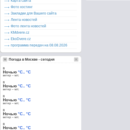
Карта сайта
Фото хостинг
Закладки для Вашего сайта
Лента новостей
Фото лента новостей
KMdvere.cz
EkoDvere.cz
программа передач на 08.08.2026
Погода в Москве - сегодня
в
Ночью
°C.. °C
ветер – м/c
в
Ночью
°C.. °C
ветер – м/c
в
Ночью
°C.. °C
ветер – м/c
в
Ночью
°C.. °C
ветер – м/c
в
Ночью
°C.. °C