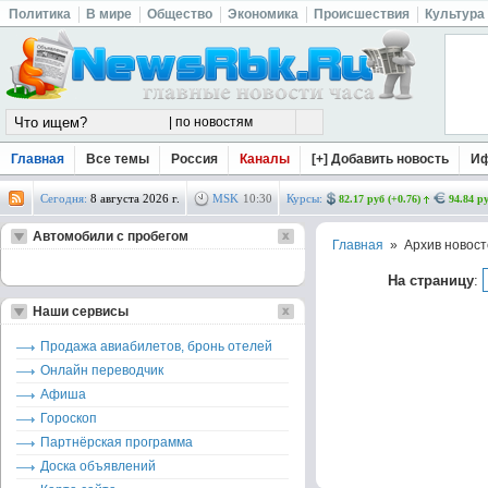
Политика
В мире
Общество
Экономика
Происшествия
Культура
Главная
Все темы
Россия
Каналы
[+] Добавить новость
И
Сегодня:
8 августа 2026 г.
MSK
10
:
30
Курсы:
82.17 руб (+0.76)
94.84 ру
Автомобили с пробегом
Главная
» Архив новост
На страницу
:
Наши сервисы
Продажа авиабилетов, бронь отелей
Онлайн переводчик
Афиша
Гороскоп
Партнёрская программа
Доска объявлений