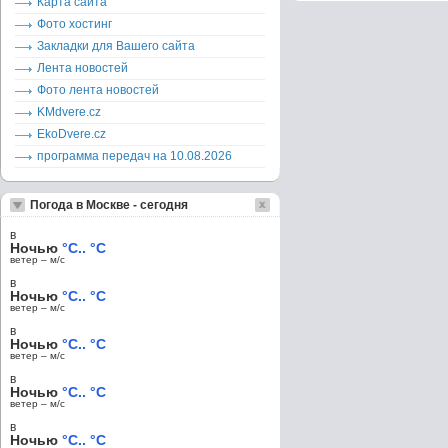
Карта сайта
Фото хостинг
Закладки для Вашего сайта
Лента новостей
Фото лента новостей
KMdvere.cz
EkoDvere.cz
программа передач на 10.08.2026
Погода в Москве - сегодня
в
Ночью
°C.. °C
ветер – м/c
в
Ночью
°C.. °C
ветер – м/c
в
Ночью
°C.. °C
ветер – м/c
в
Ночью
°C.. °C
ветер – м/c
в
Ночью
°C.. °C