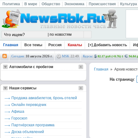
Политика
В мире
Общество
Экономика
Происшествия
Культура
Главная
Все темы
Россия
Каналы
[+] Добавить новость
И
Сегодня:
10 августа 2026 г.
MSK
22
:
49
Курсы:
82.17 руб (+0.76)
94.84 
Автомобили с пробегом
Главная
» Архив новост
На страницу
:
Наши сервисы
Продажа авиабилетов, бронь отелей
Онлайн переводчик
Афиша
Гороскоп
Партнёрская программа
Доска объявлений