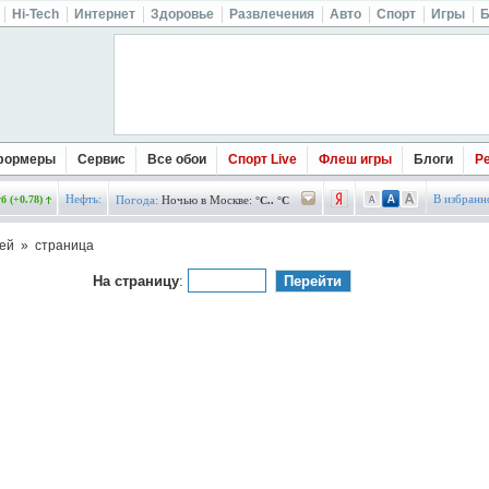
Hi-Tech
Интернет
Здоровье
Развлечения
Авто
Спорт
Игры
Б
формеры
Сервис
Все обои
Спорт Live
Флеш игры
Блоги
Р
Нефть:
В избранн
б (+0.78)
Погода:
Ночью в Москве:
°C.. °C
ей » страница
На страницу
: