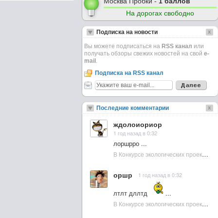
Москва Пробки -
1 баллов
На дорогах свободно
Подписка на новости
Вы можете подписаться на
RSS канал
или
получать обзоры свежих новостей на свой
e-
mail
.
Подписка на RSS канал
Последние комментарии
ждолоиориор
1 год назад в 0:32
лоршрро ...
В Конкурсе экологических проектов в Подмосковье активно участвовала молодежь :: NewsRbk.ru...
оршр
1 год назад в 0:32
лтлт дллтд
...
В Конкурсе экологических проектов в Подмосковье активно участвовала молодежь :: NewsRbk.ru...