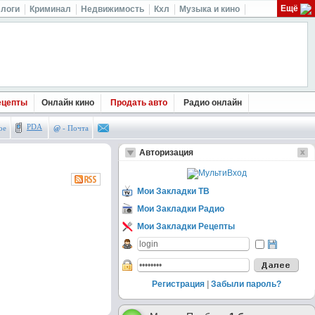
Ещё
логи
Криминал
Недвижимость
Кхл
Музыка и кино
ецепты
Онлайн кино
Продать авто
Радио онлайн
PDA
ое
@
- Почта
Авторизация
Мои Закладки ТВ
Мои Закладки Радио
Мои Закладки Рецепты
Регистрация
|
Забыли пароль?