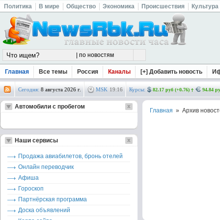
Политика
В мире
Общество
Экономика
Происшествия
Культура
Главная
Все темы
Россия
Каналы
[+] Добавить новость
И
Сегодня:
8 августа 2026 г.
MSK
19
:
16
Курсы:
82.17 руб (+0.76)
94.84 ру
Автомобили с пробегом
Главная
» Архив новост
Наши сервисы
Продажа авиабилетов, бронь отелей
Онлайн переводчик
Афиша
Гороскоп
Партнёрская программа
Доска объявлений