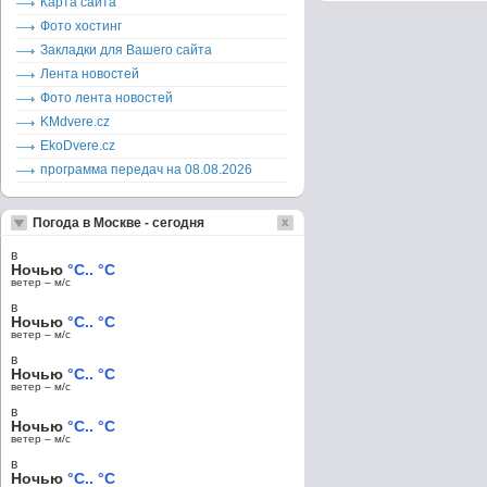
Карта сайта
Фото хостинг
Закладки для Вашего сайта
Лента новостей
Фото лента новостей
KMdvere.cz
EkoDvere.cz
программа передач на 08.08.2026
Погода в Москве - сегодня
в
Ночью
°C.. °C
ветер – м/c
в
Ночью
°C.. °C
ветер – м/c
в
Ночью
°C.. °C
ветер – м/c
в
Ночью
°C.. °C
ветер – м/c
в
Ночью
°C.. °C