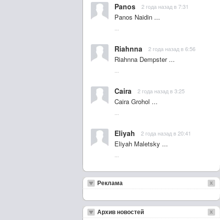
Panos
2 года назад в 7:31
Panos Naidin ...
...
Riahnna
2 года назад в 6:56
Riahnna Dempster ...
...
Caira
2 года назад в 3:25
Caira Grohol ...
...
Eliyah
2 года назад в 20:41
Eliyah Maletsky ...
...
Реклама
Архив новостей