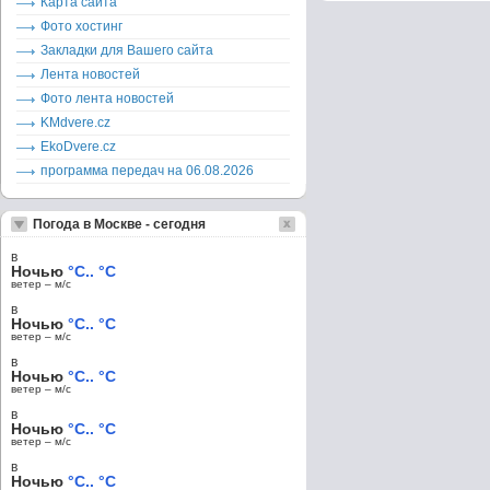
Карта сайта
Фото хостинг
Закладки для Вашего сайта
Лента новостей
Фото лента новостей
KMdvere.cz
EkoDvere.cz
программа передач на 06.08.2026
Погода в Москве - сегодня
в
Ночью
°C.. °C
ветер – м/c
в
Ночью
°C.. °C
ветер – м/c
в
Ночью
°C.. °C
ветер – м/c
в
Ночью
°C.. °C
ветер – м/c
в
Ночью
°C.. °C