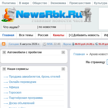
Политика
В мире
Общество
Экономика
Происшествия
Культура
Главная
Все темы
Россия
Каналы
[+] Добавить новость
И
Сегодня:
6 августа 2026 г.
MSK
22
:
40
Курсы:
80.93 руб (-0.20)
93.19 руб
Автомобили с пробегом
Главная
» Архив новост
На страницу
:
Наши сервисы
Продажа авиабилетов, бронь отелей
Онлайн переводчик
Афиша
Гороскоп
Партнёрская программа
Доска объявлений