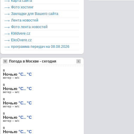
Карта сайта
Фото хостинг
Закладки для Вашего сайта
Лента новостей
Фото лента новостей
KMdvere.cz
EkoDvere.cz
программа передач на 08.08.2026
Погода в Москве - сегодня
в
Ночью
°C.. °C
ветер – м/c
в
Ночью
°C.. °C
ветер – м/c
в
Ночью
°C.. °C
ветер – м/c
в
Ночью
°C.. °C
ветер – м/c
в
Ночью
°C.. °C