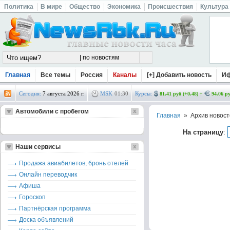
Политика
В мире
Общество
Экономика
Происшествия
Культура
Главная
Все темы
Россия
Каналы
[+] Добавить новость
И
Сегодня:
7 августа 2026 г.
MSK
01
:
30
Курсы:
81.41 руб (+0.48)
94.06 ру
Автомобили с пробегом
Главная
» Архив новост
На страницу
:
Наши сервисы
Продажа авиабилетов, бронь отелей
Онлайн переводчик
Афиша
Гороскоп
Партнёрская программа
Доска объявлений