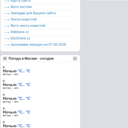
Карта сайта
Фото хостинг
Закладки для Вашего сайта
Лента новостей
Фото лента новостей
KMdvere.cz
EkoDvere.cz
программа передач на 07.08.2026
Погода в Москве - сегодня
в
Ночью
°C.. °C
ветер – м/c
в
Ночью
°C.. °C
ветер – м/c
в
Ночью
°C.. °C
ветер – м/c
в
Ночью
°C.. °C
ветер – м/c
в
Ночью
°C.. °C