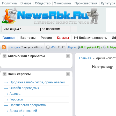
Политика
В мире
Общество
Экономика
Происшествия
Культура
Главная
Все темы
Россия
Каналы
[+] Добавить новость
И
Сегодня:
7 августа 2026 г.
MSK
11
:
47
Курсы:
81.41 руб (+0.48)
94.06 ру
Автомобили с пробегом
Главная
» Архив новост
На страницу
:
Наши сервисы
Продажа авиабилетов, бронь отелей
Онлайн переводчик
Афиша
Гороскоп
Партнёрская программа
Доска объявлений