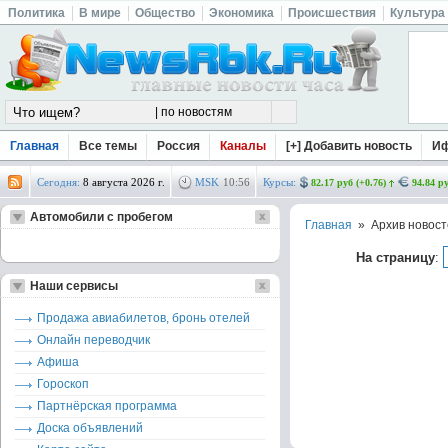
Политика
В мире
Общество
Экономика
Происшествия
Культура
Главная
Все темы
Россия
Каналы
[+] Добавить новость
И
Сегодня:
8 августа 2026 г.
MSK
10
:
56
Курсы:
82.17 руб (+0.76)
94.84 ру
Автомобили с пробегом
Главная
» Архив новост
На страницу
:
Наши сервисы
Продажа авиабилетов, бронь отелей
Онлайн переводчик
Афиша
Гороскоп
Партнёрская программа
Доска объявлений