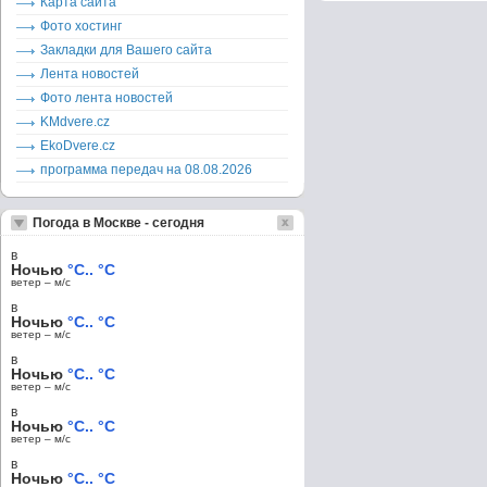
Карта сайта
Фото хостинг
Закладки для Вашего сайта
Лента новостей
Фото лента новостей
KMdvere.cz
EkoDvere.cz
программа передач на 08.08.2026
Погода в Москве - сегодня
в
Ночью
°C.. °C
ветер – м/c
в
Ночью
°C.. °C
ветер – м/c
в
Ночью
°C.. °C
ветер – м/c
в
Ночью
°C.. °C
ветер – м/c
в
Ночью
°C.. °C