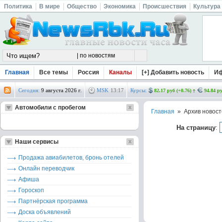
Политика
В мире
Общество
Экономика
Происшествия
Культура
Главная
Все темы
Россия
Каналы
[+] Добавить новость
И
Сегодня:
9 августа 2026 г.
MSK
13
:
17
Курсы:
82.17 руб (+0.76)
94.84 ру
Автомобили с пробегом
Главная
» Архив новост
На страницу
:
Наши сервисы
Продажа авиабилетов, бронь отелей
Онлайн переводчик
Афиша
Гороскоп
Партнёрская программа
Доска объявлений