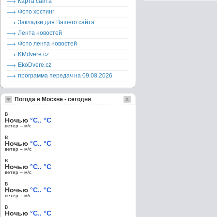
Карта сайта
Фото хостинг
Закладки для Вашего сайта
Лента новостей
Фото лента новостей
KMdvere.cz
EkoDvere.cz
программа передач на 09.08.2026
Погода в Москве - сегодня
в
Ночью
°C.. °C
ветер – м/c
в
Ночью
°C.. °C
ветер – м/c
в
Ночью
°C.. °C
ветер – м/c
в
Ночью
°C.. °C
ветер – м/c
в
Ночью
°C.. °C