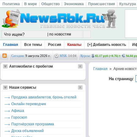
Политика
В мире
Общество
Экономика
Происшествия
Культура
Главная
Все темы
Россия
Каналы
[+] Добавить новость
И
Сегодня:
9 августа 2026 г.
MSK
14
:
04
Курсы:
82.17 руб (+0.76)
94.84 ру
Автомобили с пробегом
Главная
» Архив новост
На страницу
:
Наши сервисы
Продажа авиабилетов, бронь отелей
Онлайн переводчик
Афиша
Гороскоп
Партнёрская программа
Доска объявлений