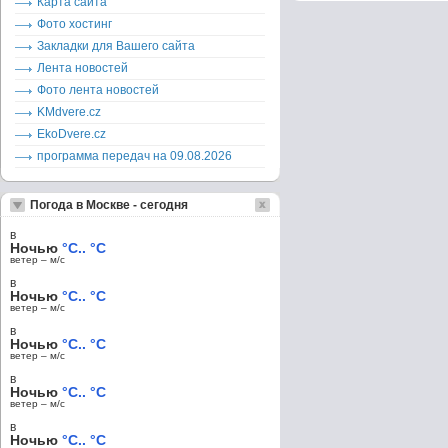
Карта сайта
Фото хостинг
Закладки для Вашего сайта
Лента новостей
Фото лента новостей
KMdvere.cz
EkoDvere.cz
программа передач на 09.08.2026
Погода в Москве - сегодня
в
Ночью
°C.. °C
ветер – м/c
в
Ночью
°C.. °C
ветер – м/c
в
Ночью
°C.. °C
ветер – м/c
в
Ночью
°C.. °C
ветер – м/c
в
Ночью
°C.. °C