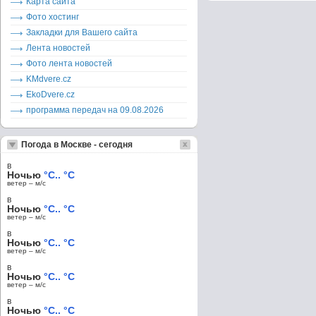
Карта сайта
Фото хостинг
Закладки для Вашего сайта
Лента новостей
Фото лента новостей
KMdvere.cz
EkoDvere.cz
программа передач на 09.08.2026
Погода в Москве - сегодня
в
Ночью
°C.. °C
ветер – м/c
в
Ночью
°C.. °C
ветер – м/c
в
Ночью
°C.. °C
ветер – м/c
в
Ночью
°C.. °C
ветер – м/c
в
Ночью
°C.. °C