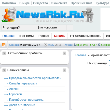
Политика
В мире
Общество
Экономика
Происшествия
Культура
Главная
Все темы
Россия
Каналы
[+] Добавить новость
И
Сегодня:
9 августа 2026 г.
MSK
06
:
16
Курсы:
82.17 руб (+0.76)
94.84 ру
Автомобили с пробегом
Главная
» Архив новост
На страницу
:
Наши сервисы
Продажа авиабилетов, бронь отелей
Онлайн переводчик
Афиша
Гороскоп
Партнёрская программа
Доска объявлений