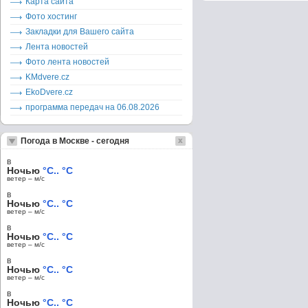
Карта сайта
Фото хостинг
Закладки для Вашего сайта
Лента новостей
Фото лента новостей
KMdvere.cz
EkoDvere.cz
программа передач на 06.08.2026
Погода в Москве - сегодня
в
Ночью
°C.. °C
ветер – м/c
в
Ночью
°C.. °C
ветер – м/c
в
Ночью
°C.. °C
ветер – м/c
в
Ночью
°C.. °C
ветер – м/c
в
Ночью
°C.. °C