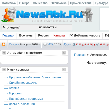
Политика
В мире
Общество
Экономика
Происшествия
Культура
Главная
Все темы
Россия
Каналы
[+] Добавить новость
И
Сегодня:
6 августа 2026 г.
MSK
20
:
09
Курсы:
80.93 руб (-0.20)
93.19 руб
Автомобили с пробегом
Главная
» Архив новост
На страницу
:
Наши сервисы
Продажа авиабилетов, бронь отелей
Онлайн переводчик
Афиша
Гороскоп
Партнёрская программа
Доска объявлений