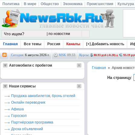
Политика
В мире
Общество
Экономика
Происшествия
Культура
Главная
Все темы
Россия
Каналы
[+] Добавить новость
И
Сегодня:
6 августа 2026 г.
MSK
09
:
33
Курсы:
80.93 руб (-0.20)
93.19 руб
Автомобили с пробегом
Главная
» Архив новост
На страницу
:
Наши сервисы
Продажа авиабилетов, бронь отелей
Онлайн переводчик
Афиша
Гороскоп
Партнёрская программа
Доска объявлений