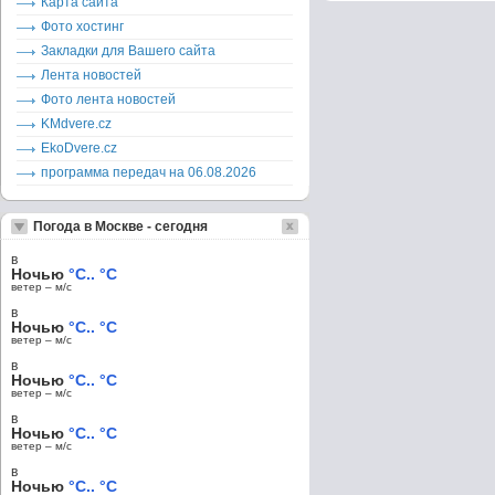
Карта сайта
Фото хостинг
Закладки для Вашего сайта
Лента новостей
Фото лента новостей
KMdvere.cz
EkoDvere.cz
программа передач на 06.08.2026
Погода в Москве - сегодня
в
Ночью
°C.. °C
ветер – м/c
в
Ночью
°C.. °C
ветер – м/c
в
Ночью
°C.. °C
ветер – м/c
в
Ночью
°C.. °C
ветер – м/c
в
Ночью
°C.. °C