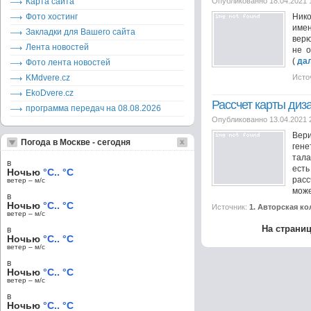
Карта сайта
Опубликованно 18.04.2021 
Фото хостинг
Нико
имен
Закладки для Вашего сайта
верю
Лента новостей
не о
(
да
Фото лента новостей
KMdvere.cz
Исто
EkoDvere.cz
Рассчет карты диз
программа передач на 08.08.2026
Опубликованно 13.04.2021 
Вер
Погода в Москве - сегодня
ген
тала
в
есть
Ночью
°C.. °C
расс
ветер – м/c
може
в
Ночью
°C.. °C
Источник:
1. Авторская к
ветер – м/c
На страни
в
Ночью
°C.. °C
ветер – м/c
в
Ночью
°C.. °C
ветер – м/c
в
Ночью
°C.. °C