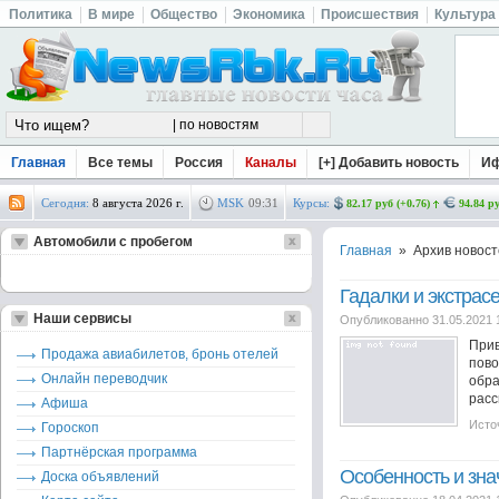
Политика
В мире
Общество
Экономика
Происшествия
Культура
Главная
Все темы
Россия
Каналы
[+] Добавить новость
И
Сегодня:
8 августа 2026 г.
MSK
09
:
31
Курсы:
82.17 руб (+0.76)
94.84 ру
Автомобили с пробегом
Главная
» Архив новост
Гадалки и экстрас
Наши сервисы
Опубликованно 31.05.2021 
Прив
Продажа авиабилетов, бронь отелей
пово
Онлайн переводчик
обр
расс
Афиша
Исто
Гороскоп
Партнёрская программа
Особенность и зна
Доска объявлений