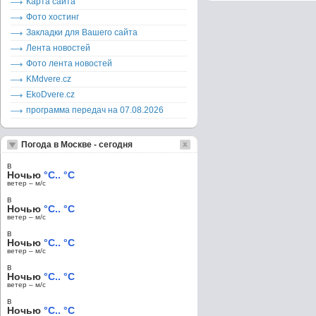
Карта сайта
Фото хостинг
Закладки для Вашего сайта
Лента новостей
Фото лента новостей
KMdvere.cz
EkoDvere.cz
программа передач на 07.08.2026
Погода в Москве - сегодня
в
Ночью
°C.. °C
ветер – м/c
в
Ночью
°C.. °C
ветер – м/c
в
Ночью
°C.. °C
ветер – м/c
в
Ночью
°C.. °C
ветер – м/c
в
Ночью
°C.. °C