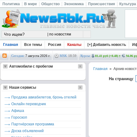
Политика
В мире
Общество
Экономика
Происшествия
Культура
Главная
Все темы
Россия
Каналы
[+] Добавить новость
И
Сегодня:
7 августа 2026 г.
MSK
18
:
59
Курсы:
81.41 руб (+0.48)
94.06 ру
Автомобили с пробегом
Главная
» Архив новост
На страницу
:
Наши сервисы
Продажа авиабилетов, бронь отелей
Онлайн переводчик
Афиша
Гороскоп
Партнёрская программа
Доска объявлений