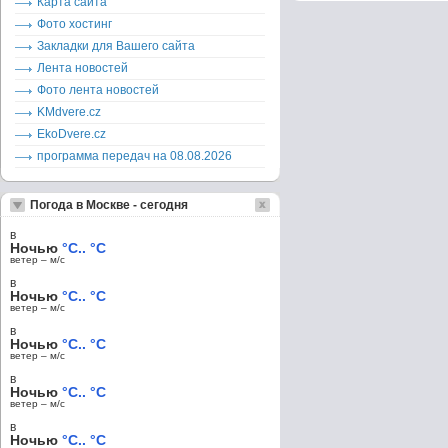
Карта сайта
Фото хостинг
Закладки для Вашего сайта
Лента новостей
Фото лента новостей
KMdvere.cz
EkoDvere.cz
программа передач на 08.08.2026
Погода в Москве - сегодня
в
Ночью
°C.. °C
ветер – м/c
в
Ночью
°C.. °C
ветер – м/c
в
Ночью
°C.. °C
ветер – м/c
в
Ночью
°C.. °C
ветер – м/c
в
Ночью
°C.. °C