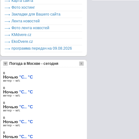
Карта сайта
Фото хостинг
Закладки для Вашего сайта
Лента новостей
Фото лента новостей
KMdvere.cz
EkoDvere.cz
программа передач на 09.08.2026
Погода в Москве - сегодня
в
Ночью
°C.. °C
ветер – м/c
в
Ночью
°C.. °C
ветер – м/c
в
Ночью
°C.. °C
ветер – м/c
в
Ночью
°C.. °C
ветер – м/c
в
Ночью
°C.. °C