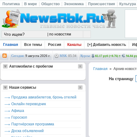
Политика
В мире
Общество
Экономика
Происшествия
Культура
Главная
Все темы
Россия
Каналы
[+] Добавить новость
И
Сегодня:
9 августа 2026 г.
MSK
05
:
34
Курсы:
82.17 руб (+0.76)
94.84 ру
Автомобили с пробегом
Главная
» Архив новост
На страницу
:
Наши сервисы
Продажа авиабилетов, бронь отелей
Онлайн переводчик
Афиша
Гороскоп
Партнёрская программа
Доска объявлений