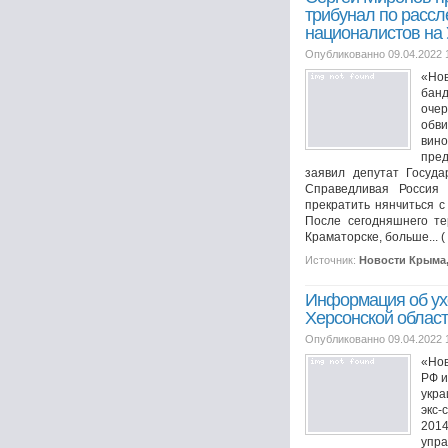
трибунал по расс
националистов на
Опубликованно 09.04.2022 
«Но
бан
оче
обви
вин
пре
заявил депутат Госуда
Справедливая Россия
прекратить нянчиться 
После сегодняшнего те
Краматорске, больше... (
Источник:
Новости Крыма
Информация об ухо
Херсонской област
Опубликованно 09.04.2022 
«Нов
РФ и
укра
экс-
2014
упр