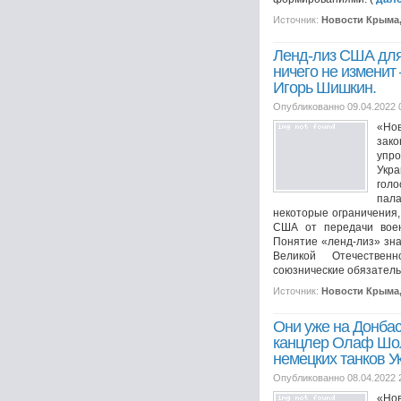
Источник:
Новости Крыма
Ленд-лиз США для
ничего не изменит
Игорь Шишкин.
Опубликованно 09.04.2022 
«Нов
зак
упр
Укр
гол
пал
некоторые ограничения
США от передачи воен
Понятие «ленд-лиз» зна
Великой Отечествен
союзнические обязательст
Источник:
Новости Крыма
Они уже на Донбас
канцлер Олаф Шол
немецких танков У
Опубликованно 08.04.2022 
«Но