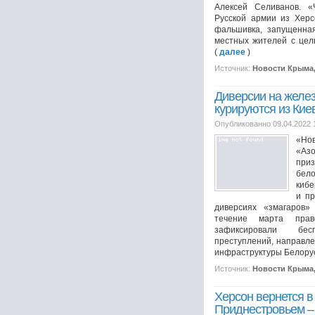
Алексей Селиванов. 
Русской армии из Херс
фальшивка, запущенна
местных жителей с цель
(
далее
)
Источник:
Новости Крыма
Диверсии на желе
курируются из Кие
Опубликованно 09.04.2022 
«Нов
«Аз
при
бел
кибе
и п
диверсиях «змагаров»
течение марта прав
зафиксировали бес
преступлений, направл
инфраструктуры Белорусс
Источник:
Новости Крыма
Херсон вернется в
Приднестровьем –