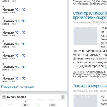
ветер – м/c
Сепаратисты, ВО Свобода
Антифашистский форум 
в
Ночью
°C.. °C
Сенатор Климов: 
ветер – м/c
прихвостень скоро
в
Ночью
°C.. °C
Опубликованно 05.08.2022 
ветер – м/c
Рук
в
по 
Ночью
°C.. °C
ветер – м/c
Кли
Зеле
в
фро
Ночью
°C.. °C
ветер – м/c
вызы
впору апеллировать уже
в
хочет «напрямую» пе
Ночью
°C.. °C
ветер – м/c
Цзиньпином на тему си
взрывоопасного сканда
в
КНР „единым фронтом (
Ночью
°C.. °C
ветер – м/c
Источник:
АНТИФАШИСТ - 
Сепаратисты, ВО Свобода
в
Антифашистский форум 
Ночью
°C.. °C
ветер – м/c
Тактика комариных
Погода в других городах
Опубликованно 05.08.2022 
Ну 
Курсы валют
На
/
/
раск
0,000
0,000
0