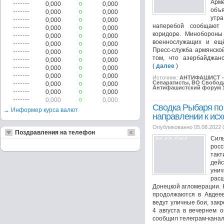
Арм
0,000
0,000
0
объя
0,000
0,000
0
утр
0,000
0,000
0
наперебой сообщают 
0,000
0,000
0
коридоре. Минобороны
0,000
0,000
0
военнослужащих и ещё
0,000
0,000
0
Пресс-служба армянско
0,000
0,000
0
том, что азербайджанс
0,000
0,000
0
(
далее
)
0,000
0,000
0
0,000
0,000
0
Источник:
АНТИФАШИСТ - 
Сепаратисты, ВО Свобода
0,000
0,000
0
Антифашистский форум 
0,000
0,000
0
0,000
0,000
0
Сводка Рыбаря по
→ Информер курса валют
направлении к исх
Опубликованно 05.08.2022 
Поздравления на телефон
Сил
рос
такт
дей
уни
рас
Донецкой агломерации.
продолжаются в Авдеев
ведут уличные бои, зак
4 августа в вечернем 
сообщил телеграм-канал 