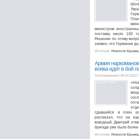
Шоль
Укр
Гер
Пла
мин
министром иностранны
поставку около 100 та
Решение по этому вопро
заявил, что Германия до
Источник:
Новости Крыма
Армия наркоманов:
вояка идет в бой 
Опубликованно 08.04.2022 
«Нов
сол
вещ
сос
пот
отд
сдавшийся в плен ро
рассказал, что на на
взводный. Дмитрий отме
бригаде уже было более
Источник:
Новости Крыма