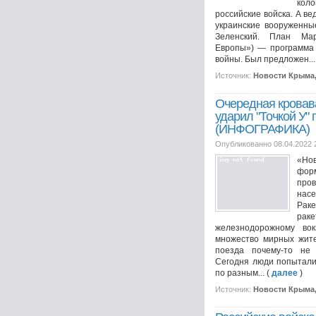
кол
российские войска. А в
украинские вооруженны
Зеленский. План Мар
Европы») — программа
войны. Был предложен...
Источник:
Новости Крыма
Очередная кровав
ударил "Точкой У" 
(ИНФОГРАФИКА)
Опубликованно 08.04.2022 
«Нов
фор
про
насе
Рак
рак
железнодорожному вок
множество мирных жит
поезда почему-то не 
Сегодня люди попыталис
по разным... (
далее
)
Источник:
Новости Крыма