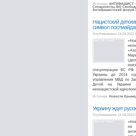
Источник:
АНТИФАШИСТ - 
Сепаратисты, ВО Свобода
Антифашистский форум 
Нацистский детски
символ постмайда
Опубликованно 14.04.2022 
«Но
нео
«Аз
Мари
сде
неи
спецоперации ВС РФ 
Украины до 2014 год
управления МВД по Зап
Детей на Украине 
неонацистской идеологии
Источник:
Новости Крыма
Украину ждет русс
Опубликованно 14.04.2022 
«Нов
на
анти