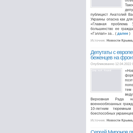
объ
Так
депу
публицист Анатолий Ва
Украины опасна как для 
«Главная проблема 
большинство ее гражда
«Гэллап» за... (
далее
)
Источник:
Новости Крыма
Депутаты с европе
беженцев на фрон
Опубликованно 12.04.2022 
«Нов
фор
поэ
попо
тем 
вед
Верховная Рада н
военнообязанных гражд
10-летним тюремны
боеспособных украинцев 
Источник:
Новости Крыма
Сергей Миронов п