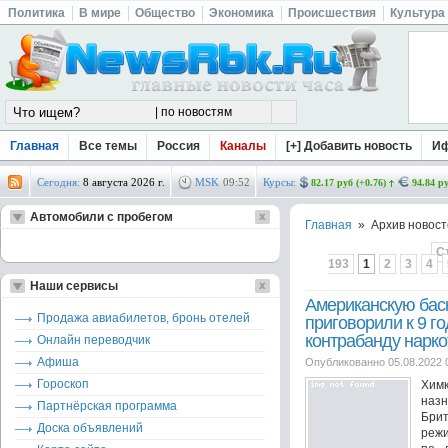
Политика
В мире
Общество
Экономика
Происшествия
Культура
Главная
Все темы
Россия
Каналы
[+] Добавить новость
И
Сегодня:
8 августа 2026 г.
MSK
09
:
52
Курсы:
82.17 руб (+0.76)
94.84 ру
Автомобили с пробегом
Главная
» Архив новост
С
193
1
2
3
4
Наши сервисы
Американскую бас
Продажа авиабилетов, бронь отелей
приговорили к 9 г
контрабанду нарко
Онлайн переводчик
Афиша
Опубликованно 05.08.2022 
Гороскоп
Химк
наз
Партнёрская программа
Бри
Доска объявлений
режи