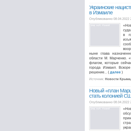
Украинские нацист
в Измаиле
Опубликованно 08.04.2022 
«Нов
суда
в г
изъя
соо
воо
ныне глава назначенн
области М. Марченко. 
флагом, которые сейча
города Измаил. Вскоре
решение... (
далее
)
Источник:
Новости Крыма
Новый «план Марш
стать колонией С
Опубликованно 08.04.2022 
«Но
обсу
при
стр
укр