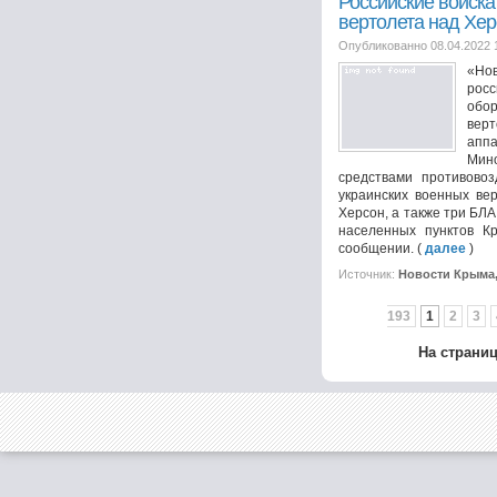
Российские войска
вертолета над Хе
Опубликованно 08.04.2022 
«Нов
рос
обо
вер
апп
Мин
средствами противово
украинских военных ве
Херсон, а также три БЛА,
населенных пунктов Кр
сообщении. (
далее
)
Источник:
Новости Крыма
193
1
2
3
На страни