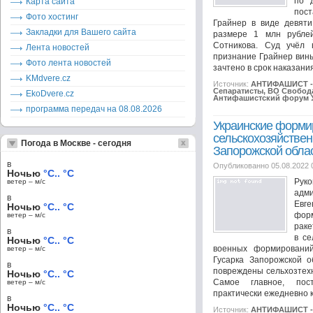
по 
Карта сайта
пост
Фото хостинг
Грайнер в виде девят
Закладки для Вашего сайта
размере 1 млн рубле
Сотникова. Суд учёл 
Лента новостей
признание Грайнер вины
Фото лента новостей
зачтено в срок наказания.
KMdvere.cz
Источник:
АНТИФАШИСТ - 
Сепаратисты, ВО Свобода
EkoDvere.cz
Антифашистский форум 
программа передач на 08.08.2026
Украинские форми
сельскохозяйстве
Погода в Москве - сегодня
Запорожской обла
в
Опубликованно 05.08.2022 
Ночью
°C.. °C
Рук
ветер – м/c
адм
в
Евге
Ночью
°C.. °C
фор
ветер – м/c
раке
в
в се
Ночью
°C.. °C
военных формирований
ветер – м/c
Гусарка Запорожской о
в
повреждены сельхозтехн
Ночью
°C.. °C
Самое главное, пост
ветер – м/c
практически ежедневно к
в
Ночью
°C.. °C
Источник:
АНТИФАШИСТ - 