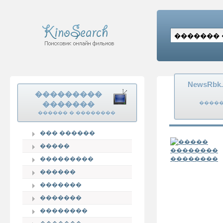
NewsRb
���������
�������
�����
������ � ��������
��� ������
�����
���������
������
�������
�������
��������