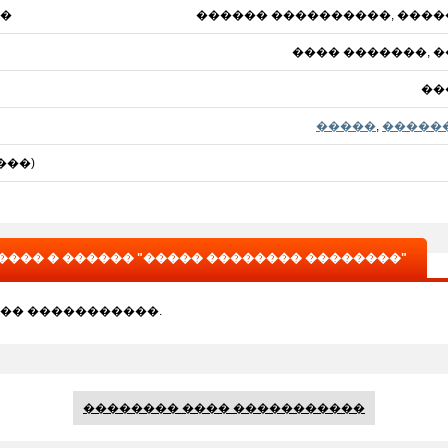
�
������ ����������, ����
���� �������, 
��
�����
,
�����
���)
��� � ������ "����� �������� ��������"
�� �����������.
�������� ���� �����������