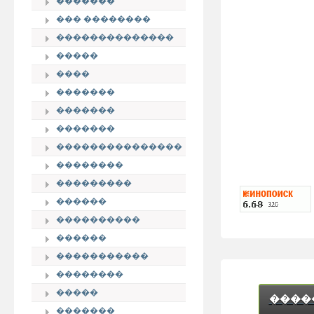
�������
��� ��������
��������������
�����
����
�������
�������
�������
���������������
��������
���������
������
����������
������
�����������
��������
�����
����
�������