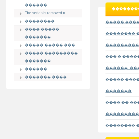
������
��������
The series is removed a...
��������
����� ���
���� �����
�������� 
�������
����� ����� ���
���������
����� ���������
��� � ����
�������...
������: ��
������
������� ����
����� ���
�������
���� �� ��
���������
�������� 