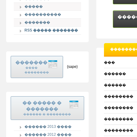
�����
����������
����
�������
RSS ����� �������
�������
�������
���
{sape}
����
��������
������
������
��������
�� ����� �
��������
�������
������ � ��������
��������
������ 2013 ����
��������
������ 2012 ����