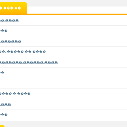
 ��� ��
�� ����
���
 ������
��: ����� �� ����
������� ������ ����
��
���� � ����
 ���
���