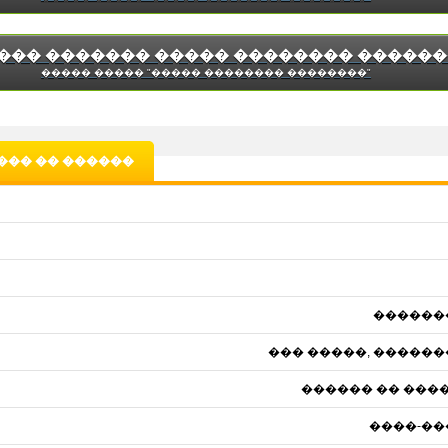
��� ������� ����� �������� �����
����� ����� "����� �������� ��������"
��� �� ������
������
��� �����, �����
������ �� ����
����-��