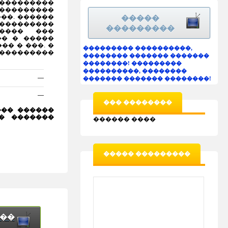
���������
���������
��. ������
�����
���������
���������
���� ���
�� � �����
� � ���. �
��������� ����������,
���������
�������� ������� �������
��������!
���������
����������, ��������
—
������� ������� ��������!
—
��� ��������
��� ������
� �������
������ ����
����� ���������
���