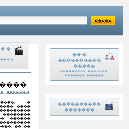
�����
�� �
�� �
�� � �
����������
�����
���������, �������,
�������, ������
�����
��
|
������ �
����, �
����������
���� ����
�������
 ����������
 ��������
�� ������
 ���������
���, �� ��