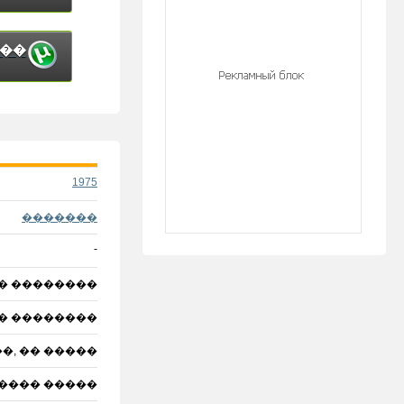
���
1975
�������
-
� ��������
�� ��������
�, �� �����
���� �����