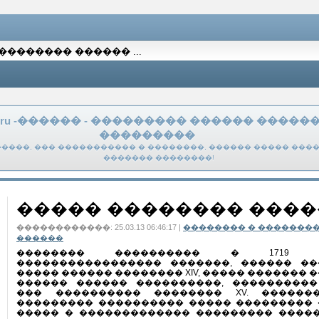
k.ru -������ - ��������� ������ �����
���������
����, ��� ����������� � ��������, ������ ����� ����
������� ��������!
����� �������� ���
������������: 25.03.13 06:46:17 |
�������� � �������
������
�������� ���������� � 1719 
����������������� �������, ������ ��
����� ������ �������� XIV, ����� �������
������ ������ ����������, ����������
��� ���������� �������� XV. ������
��������� ���������� ����� ���������
����� � ������������� ��������� �����