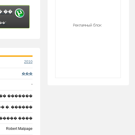
� ��
��"
2010
���
-
�� �������
� �. ������
�, ����� ����
Robert Malpage