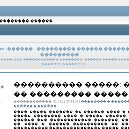
k.ru -������ - ��������� ������ �����
���������
����, ��� ����������� � ��������, ������ ����� ����
������� ��������!
���������� �����: 
�� ��������� �����
������������: 21.09.12 23:14:32 |
�������� � �����
������ � ������
���� ����� ������� �� ������ ���� � 
����� �������� ���� � ����� ������ 
������ ��� ������������ �������, �
�� ���� � ������ ���������� �� ��
���������� ��������������� �����. ��