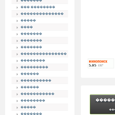
�������
��� ��������
��������������
�����
����
�������
�������
�������
���������������
��������
���������
������
����������
������
�����������
�����
��������
�����
��
�������