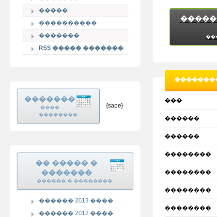
�����
�����
����������
�������
��
RSS ����� �������
�������
�������
���
{sape}
����
��������
������
������
��������
�� ����� �
�������
��������
������ � ��������
��������
������ 2013 ����
��������
������ 2012 ����