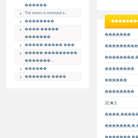
������
The series is removed a...
��������
��������
���� �����
�������
�������
����� ����� ���
����������
����� ���������
�������� �
�������...
������
��������
������� ����
������
��������
36 � 6
���� ����
������� �
������� �