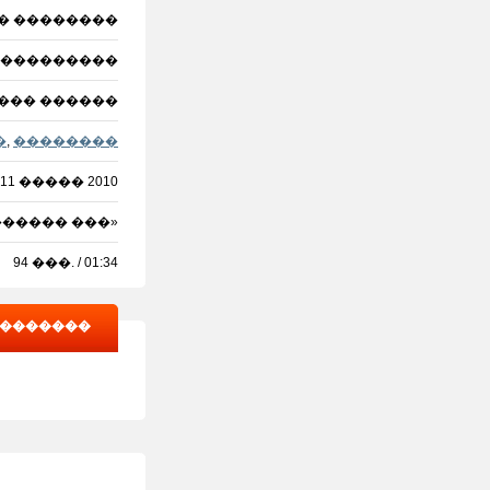
� ��������
� ���������
��� ������
�
,
��������
11 ����� 2010
������ ���»
94 ���. / 01:34
��������