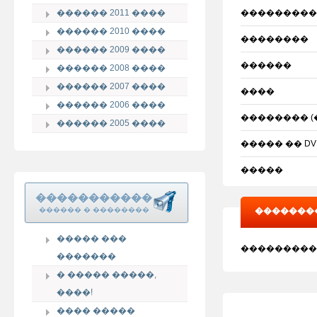
������ 2011 ����
���������
������ 2010 ����
��������
������ 2009 ����
������
������ 2008 ����
������ 2007 ����
����
������ 2006 ����
�������� (
������ 2005 ����
����� �� DV
�����
�����������
������ � ��������
��������
����� ���
�����"
���������
�������
� ����� �����,
����!
���� �����