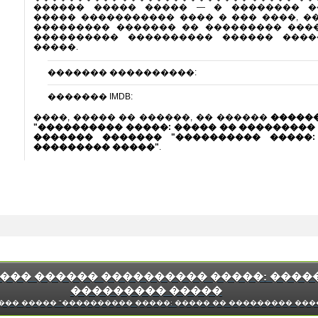
������ ����� ����� — � �������� �
����� ����������� ���� � ��� ����, �
��������� ������� �� ��������� ���
���������� ���������� ������ ����
�����.
������� ����������:
������� IMDB:
����, ����� �� ������, �� ������
�����
"���������� �����: ����� �� ���������
������� ������� "���������� �����:
��������� �����"
.
��� ������ ���������� �����: ����
��������� �����
��� ����� "���������� �����: ����� �� ��������� ���