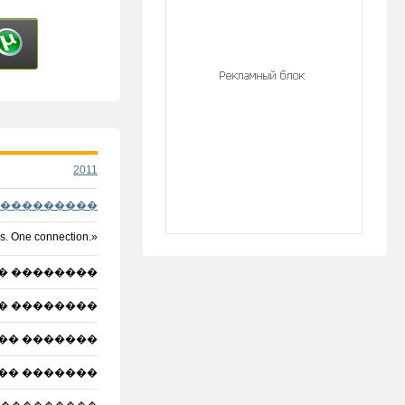
2011
���������
ies. One connection.»
� ��������
� ��������
��� �������
�� �������