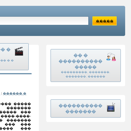
�����
�� �
�� �
�� � �
����������
�����
���������, �������,
�������, ������
�
|
������ �
���� �����
����������
� �������
�������
����� ���
���-����-
� �������
� ��� ���
����� ���