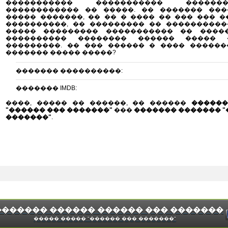
����������� ����������� �����
������������ �� �����. �� ������� ���
����� �������, �� �� � ���� �� ��� ��� �
����������, �� ��������� �� ����������
����� ��������� ����������� �� �����
���������� �������� ������ ����� 
���������. �� ��� ������ � ���� ������
������� ����� �����?
������� ����������:
������� IMDB:
����, ����� �� ������, �� ������
������
"������ ��� �������"
���
������� ������� "
�������"
.
������� ������ ������ ��� �������
����� ����� "������ ��� �������"