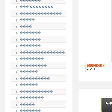
�������
��� ��������
��������������
�����
����
�������
�������
�������
���������������
��������
���������
������
����������
������
�����������
��������
�
�����
�������