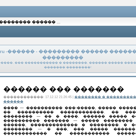
k.ru -������ - ��������� ������ �����
���������
����, ��� ����������� � ��������, ������ ����� ����
������� ��������!
������ ��� �������
������������: 17.12.12 21:26:45 |
�������� � ��������
������
���� — ���������� ���-�����, ����� ����
�� ���������� ������������. �� ��
�������� — �� � ����. ������ ����� �
���������� ������� — ����� �������� �
������, ������������� � ��������. � �
�������� — � ���, ��� ����� �����
������������ �� ����������� ����