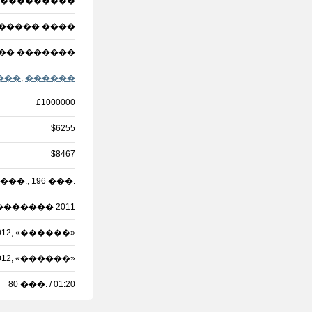
 ���������
����� ����
�� �������
���
,
������
£1000000
$6255
$8467
3 ���., 196 ���.
������� 2011
012, «������»
12, «������»
80 ���. / 01:20