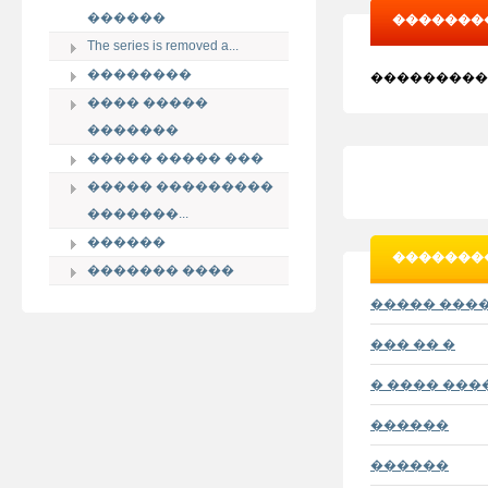
������
��������
The series is removed a...
��������
���������
���� �����
�������
����� ����� ���
����� ���������
�������...
������
��������
������� ����
����� ���
��� �� �
� ���� ���
������
������