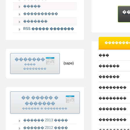
�����
�
����������
�������
RSS ����� �������
�������
���
�������
{sape}
����
������
��������
������
��������
�� ����� �
��������
�������
������ � ��������
��������
��������
������ 2013 ����
������ 2012 ����