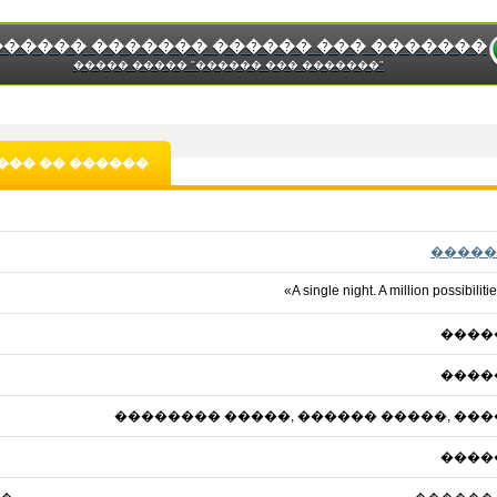
������ ������� ������ ��� �������
����� ����� "������ ��� �������"
��� �� ������
�����
«A single night. A million possibilit
����
����
�������� �����, ������ �����, ��
����