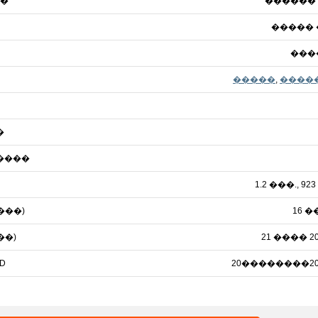
�
������
����� 
���
�����
,
����
�
����
1.2 ���., 92
���)
16 �
��)
21 ���� 2
D
20��������20