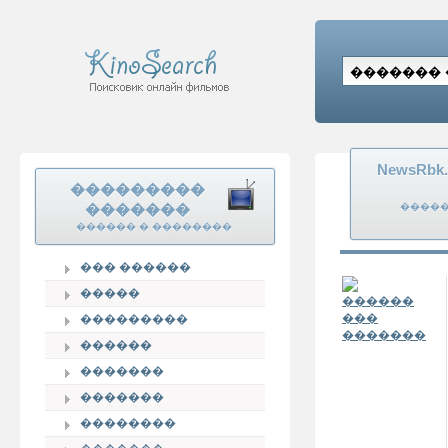
NewsRb
���������
�������
�����
������ � ��������
��� ������
�����
���������
������
�������
�������
��������