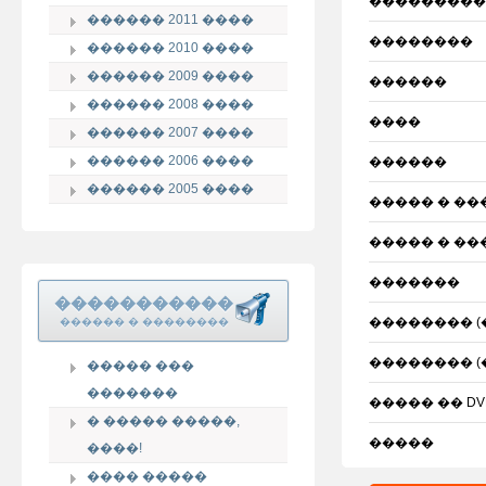
���������
������ 2011 ����
��������
������ 2010 ����
������ 2009 ����
������
������ 2008 ����
����
������ 2007 ����
������ 2006 ����
������
������ 2005 ����
����� � ��
����� � ��
�������
�����������
�������� (
������ � ��������
�������� (
����� ���
�������
����� �� DV
� ����� �����,
�����
����!
���� �����