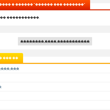
��� � ������ "������ ��� �������"
�� �����������.
�������� ���� �����������
 ��� ��
���� ���
�