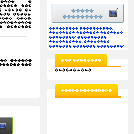
������ �
����� ���
� ����� ��
�����
��� �����.
���������
��� ����,
���������
�, �������
��������� ����������,
�������� ������� �������
��������!
���������
—
����������, ��������
������� ������� ��������!
—
��� ��������
�� ������
������ ���
������ ����
����� ���������