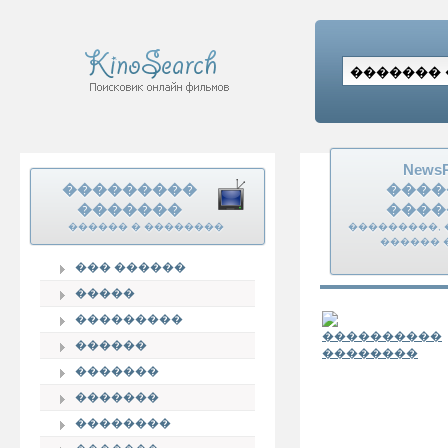
News
���������
����
�������
����
������ � ��������
���������, 
������ 
��� ������
�����
���������
������
�������
�������
��������