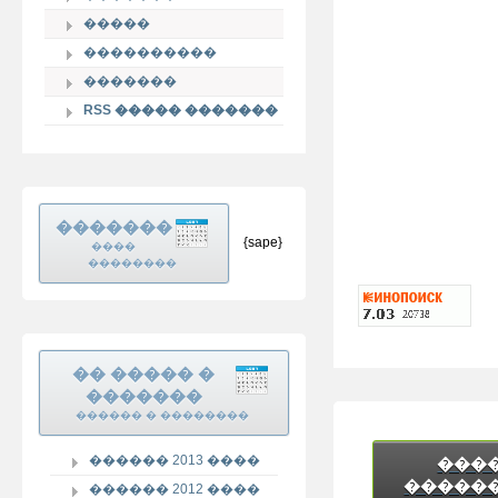
�����
����������
�������
RSS ����� �������
�������
{sape}
����
��������
�� ����� �
�������
������ � ��������
������ 2013 ����
���
�����
������ 2012 ����