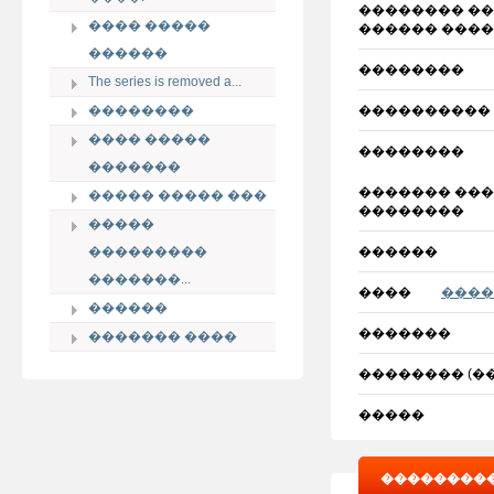
�������� ��
���� �����
������ ���
������
��������
The series is removed a...
��������
����������
���� �����
��������
�������
������� ���
����� ����� ���
��������
�����
���������
������
�������...
����
����
������
�������
������� ����
�������� (��
�����
���������