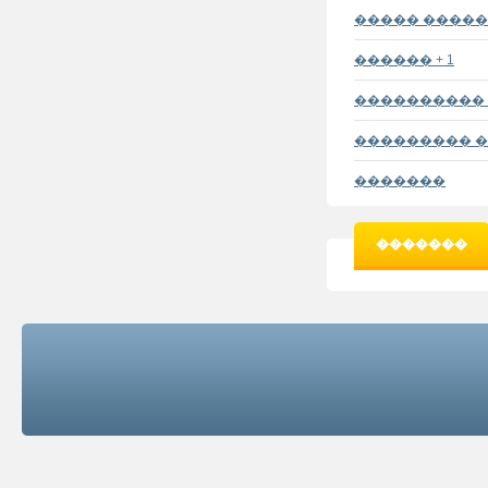
����� �����
������ + 1
���������� I
��������� �
�������
�������