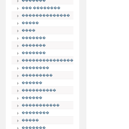
�������
��� ��������
��������������
�����
����
�������
�������
�������
���������������
��������
���������
������
����������
������
�����������
��������
�����
�������