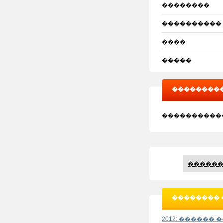
��������
����������
����
�����
���������
"��������
����������
������
�������� 
2012: ������ 