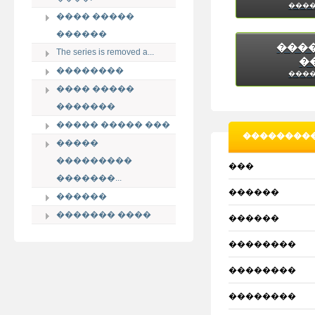
����
���� �����
������
���
The series is removed a...
�
��������
����
���� �����
�������
����� ����� ���
���������
�����
���������
���
�������...
������
������
������� ����
������
��������
��������
��������