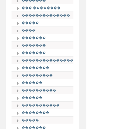
�������
��� ��������
��������������
�����
����
�������
�������
�������
���������������
��������
���������
������
����������
������
�����������
��������
�����
�������