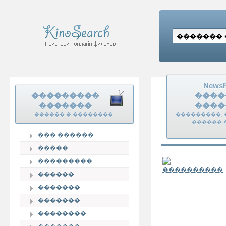
News
���������
����
�������
����
������ � ��������
���������, 
������ 
��� ������
�����
���������
������
�������
�������
��������