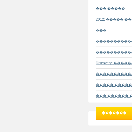
��� �����
2012: ����� �
���
����������
����������
Discovery: ��
�����������
����� ����
��� ������ 
�������