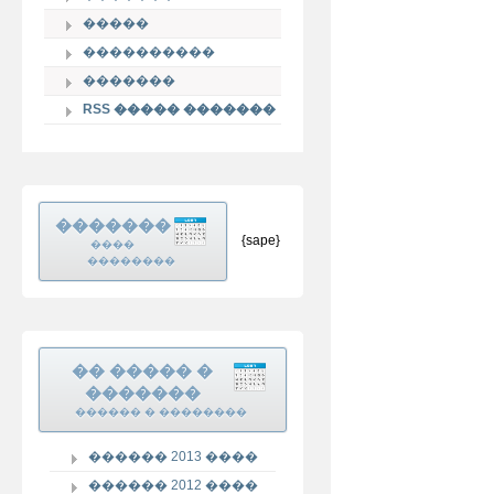
�����
����������
�������
RSS ����� �������
�������
{sape}
����
��������
�� ����� �
�������
������ � ��������
������ 2013 ����
������ 2012 ����