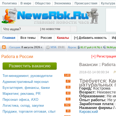
Политика
В мире
Общество
Экономика
Происшествия
Культура
Главная
Все темы
Россия
Каналы
[+] Добавить новость
И
Сегодня:
8 августа 2026 г.
MSK
19
01
Курсы:
82.17 руб (+0.76)
94.84 ру
Работа в России
[+] Регистраци
Вакансии :: Работа
Разместить вакансию
2018-02-14 00:00:34
Р
148
Топ-менеджмент, руководители
Требуется: Ка
47
Административный персонал
натуральных 
96
Бухгалтерия, финансы, банки
Город:
Кострома
Возраст:
Неизвесте
40
Маркетинг, реклама, PR
Образование:
Не им
41
Персонал офиса, АХО
Опыт работы:
Не у
Заработная плата:
392
Логистика, склад, закупки
Название фирмы / 
35
Продажи, торговля оптовая, сбыт
Кировский