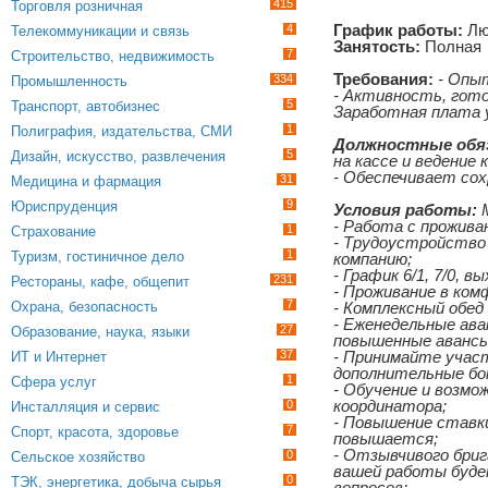
415
Торговля розничная
4
График работы:
Лю
Телекоммуникации и связь
Занятость:
Полная
7
Строительство, недвижимость
Требования:
- Опы
334
Промышленность
- Активность, гот
5
Транспорт, автобизнес
Заработная плата у
1
Полиграфия, издательства, СМИ
Должностные обя
5
Дизайн, искусство, развлечения
на кассе и ведение
- Обеспечивает со
31
Медицина и фармация
9
Юриспруденция
Условия работы:
М
- Работа с прожива
1
Страхование
- Трудоустройство 
1
Туризм, гостиничное дело
компанию;
- График 6/1, 7/0, 
231
Рестораны, кафе, общепит
- Проживание в ко
7
Охрана, безопасность
- Комплексный обед
- Еженедельные ава
27
Образование, наука, языки
повышенные авансы
37
ИТ и Интернет
- Принимайте участ
дополнительные бо
1
Сфера услуг
- Обучение и возм
0
координатора;
Инсталляция и сервис
- Повышение ставк
7
Спорт, красота, здоровье
повышается;
- Отзывчивого бриг
0
Сельское хозяйство
вашей работы буде
0
ТЭК, энергетика, добыча сырья