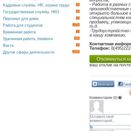
вопросов;
- Работа в разных 
0
Кадровые службы, HR, охрана труда
производственные п
0
Государственные службы, НКО
открыто большое к
специальностям ком
0
Персонал для дома
продавец, упаковщи
275
Работа для студентов
т.д.
-Трудоустройство и
1
Временная работа
в нашу компанию.
40
Удаленная работа, freelance
Контактная инфор
0
Вахта
Телефон:
8(495)222
244
Другие сферы деятельности
Откликнуться н
ваш отклик на почте
Вконтакте
Face
Комментарии (
0
)