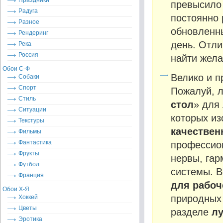
Праздники
превысило 
Радуга
постоянно 
Разное
обновленны
Рендеринг
день. Отли
Река
Россия
найти жела
Обои С-Ф
Велико и п
Собаки
Спорт
Пожалуй, л
Стиль
стол
» для
Ситуации
которых из
Текстуры
качестве
Фильмы
Фантастика
профессион
Фрукты
нервы, гар
Футбол
системы. В
Франция
для рабоч
Обои Х-Я
природных 
Хоккей
Цветы
разделе
лу
Эротика