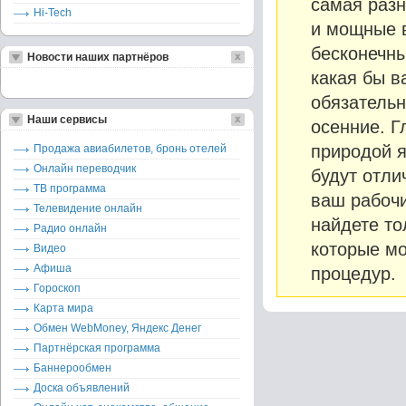
самая разн
Hi-Tech
и мощные в
бесконечны
Новости наших партнёров
какая бы в
обязательн
Наши сервисы
осенние. Г
природой 
Продажа авиабилетов, бронь отелей
Онлайн переводчик
будут отли
ТВ программа
ваш рабочи
Телевидение онлайн
найдете т
Радио онлайн
которые мо
Видео
Афиша
процедур.
Гороскоп
Карта мира
Обмен WebMoney, Яндекс Денег
Партнёрская программа
Баннерообмен
Доска объявлений