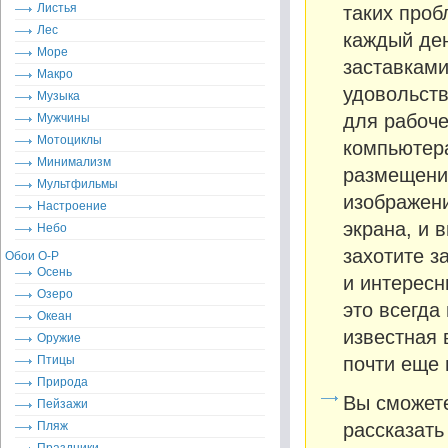
Листья
таких проб
Лес
каждый де
Море
заставками
Макро
удовольств
Музыка
для рабоче
Мужчины
Мотоциклы
компьютера
Минимализм
размещени
Мультфильмы
изображен
Настроение
экрана, и 
Небо
захотите з
Обои О-Р
Осень
и интересн
Озеро
это всегда
Океан
известная 
Оружие
Птицы
почти еще 
Природа
Вы сможете
Пейзажи
Пляж
рассказать