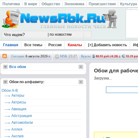
Политика
В мире
Общество
Экономика
Происшествия
Культура
Криминал
Недвижимость
Кхл
Музыка и кино
Новороссия
Rss
Главная
Все темы
Россия
Каналы
[+] Добавить новость
И
Сегодня:
6 августа 2026 г.
MSK
23
:
27
Курсы:
80.93 руб (-0.20)
93.19 руб
Все обои
Обои для рабочег
Загрузка...
Обои по алфавиту:
Обои А-В
Актеры
Актрисы
Авиация
Абстракция
Автомобили
Аллея
Англия