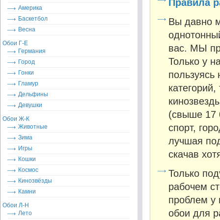
Правила р
Америка
Баскетбол
Вы давно м
Весна
однотонный
Обои Г-Е
вас. МЫ пр
Германия
Только у н
Город
Гонки
пользуясь 
Гламур
категорий,
Дельфины
кинозвезды
Девушки
(свыше 17 
Обои Ж-К
спорт, гор
Животные
Зима
лучшая под
Игры
скачав хот
Кошки
Космос
Только под
Кинозвёзды
рабочем ст
Камни
проблем у 
Обои Л-Н
обои для р
Лето