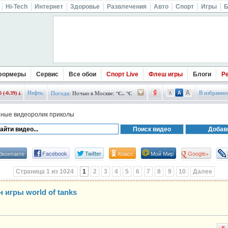
Hi-Tech
Интернет
Здоровье
Развлечения
Авто
Спорт
Игры
Б
формеры
Сервис
Все обои
Спорт Live
Флеш игры
Блоги
Р
Нефть:
В избранно
 (-0.39)
Погода:
Ночью в Москве:
°C.. °C
ные видеоролик приколы
Вконтакте
Facebook
Twitter
Класс
Мой Мир
Google+
Страница 1 из 1024
1
2
3
4
5
6
7
8
9
10
Далее
 игры world of tanks