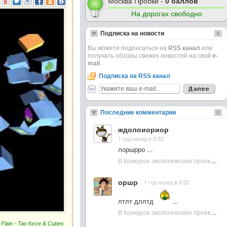
Москва Пробки -
0 баллов
На дорогах свободно
Подписка на новости
Вы можете подписаться на
RSS канал
или
получать обзоры свежих новостей на свой
e-
mail
.
Подписка на RSS канал
Последние комментарии
ждолоиориор
1 год назад в 0:32
лоршрро ...
В Конкурсе экологических проектов в Подмосковье активно участвовала молодежь :: NewsRbk.ru...
оршр
1 год назад в 0:32
лтлт дллтд
...
В Конкурсе экологических проектов в Подмосковье активно участвовала молодежь :: NewsRbk.ru...
:
Flain - Tao force & Cubes