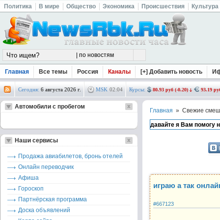
Политика
В мире
Общество
Экономика
Происшествия
Культура
Главная
Все темы
Россия
Каналы
[+] Добавить новость
И
Сегодня:
6 августа 2026 г.
MSK
02
:
04
Курсы:
80.93 руб (-0.20)
93.19 руб
Автомобили с пробегом
Главная
» Свежие смеш
Наши сервисы
Продажа авиабилетов, бронь отелей
Онлайн переводчик
Афиша
играю а так онлайн
Гороскоп
Партнёрская программа
#667123
Доска объявлений