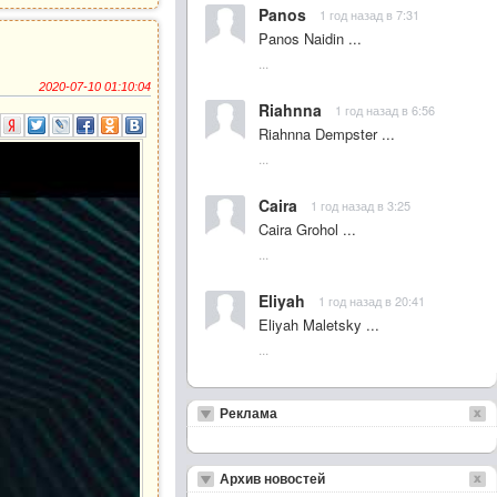
Panos
1 год назад в 7:31
Panos Naidin ...
...
2020-07-10 01:10:04
Riahnna
1 год назад в 6:56
Riahnna Dempster ...
...
Caira
1 год назад в 3:25
Caira Grohol ...
...
Eliyah
1 год назад в 20:41
Eliyah Maletsky ...
...
Реклама
Архив новостей