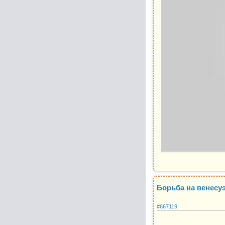
Борьба на венесу
#667119