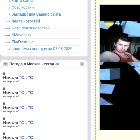
Карта сайта
Фото хостинг
Закладки для Вашего сайта
Лента новостей
Фото лента новостей
KMdvere.cz
EkoDvere.cz
программа передач на 07.08.2026
Погода в Москве - сегодня
в
Ночью
°C.. °C
ветер – м/c
в
Ночью
°C.. °C
ветер – м/c
в
Ночью
°C.. °C
ветер – м/c
в
Ночью
°C.. °C
ветер – м/c
в
Ночью
°C.. °C