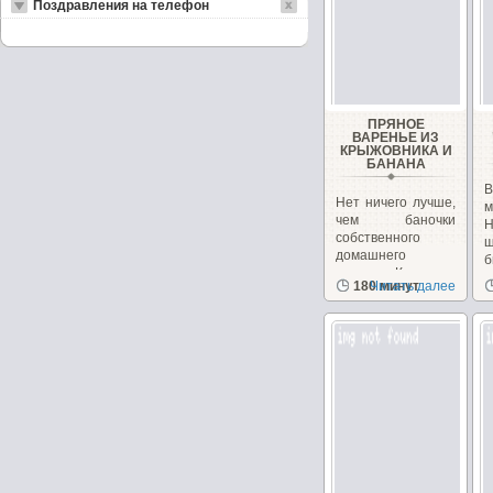
Поздравления на телефон
ПРЯНОЕ
ВАРЕНЬЕ ИЗ
КРЫЖОВНИКА И
БАНАНА
В
Нет ничего лучше,
м
чем баночки
собственного
ш
домашнего
варенья. Когда оно
с
180 минут
Читать далее
радует...
к