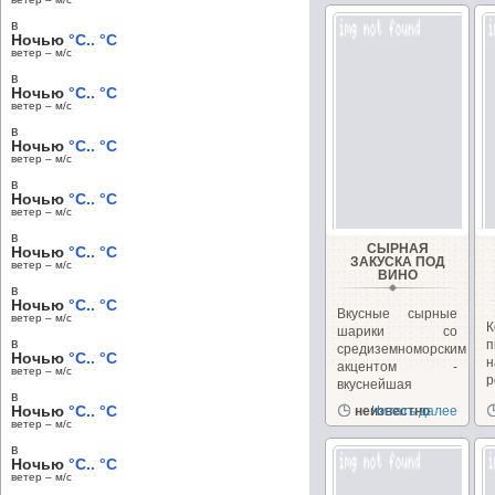
в
Ночью
°C.. °C
ветер – м/c
в
Ночью
°C.. °C
ветер – м/c
в
Ночью
°C.. °C
ветер – м/c
в
Ночью
°C.. °C
ветер – м/c
в
СЫРНАЯ
Ночью
°C.. °C
ЗАКУСКА ПОД
ветер – м/c
ВИНО
в
Ночью
°C.. °C
Вкусные сырные
ветер – м/c
шарики со
в
п
средиземноморским
Ночью
°C.. °C
н
акцентом -
ветер – м/c
р
вкуснейшая
в
закуска под...
Ночью
°C.. °C
неизвестно
Читать далее
п
ветер – м/c
в
Ночью
°C.. °C
ветер – м/c