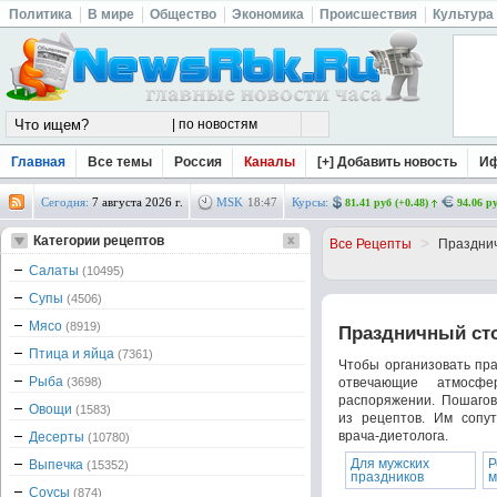
Политика
В мире
Общество
Экономика
Происшествия
Культура
Главная
Все темы
Россия
Каналы
[+] Добавить новость
И
Сегодня:
7 августа 2026 г.
MSK
18
:
47
Курсы:
81.41 руб (+0.48)
94.06 ру
Категории рецептов
>
Все Рецепты
Праздни
Салаты
(10495)
Супы
(4506)
Мясо
(8919)
Праздничный ст
Птица и яйца
(7361)
Чтобы организовать пр
Рыба
(3698)
отвечающие атмосф
распоряжении. Пошаго
Овощи
(1583)
из рецептов. Им сопу
врача-диетолога.
Десерты
(10780)
Для мужских
Р
Выпечка
(15352)
праздников
м
Соусы
(874)