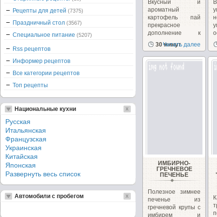
Вкусный и
В
ароматный
у
Рецепты для детей
(7375)
картофель пай
н
Праздничный стол
(3567)
прекрасное
у
дополнение к
о
Специальное питание
(5207)
блюдам из рыбы,
о
30 минут
Читать далее
мяса...
Rss рецептов
Информер рецептов
Все категории рецептов
Топ рецепты
Национальные кухни
Русская
Итальянская
Французская
Украинская
Китайская
ИМБИРНО-
Японская
ГРЕЧНЕВОЕ
Развернуть весь список
ПЕЧЕНЬЕ
Полезное зимнее
Автомобили с пробегом
К
печенье из
гречневой крупы с
п
имбирем и