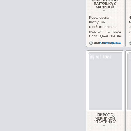
КОРОЛЕВСКАЯ
ВАТРУШКА С
МАЛИНОЙ
Королевская
Ч
ватрушка
необыкновенно
нежная на вкус.
Если даже вы не
ш
любите творог...
б
неизвестно
Читать далее
ПИРОГ С
ЧЕРНИКОЙ
"ПАУТИНКА"