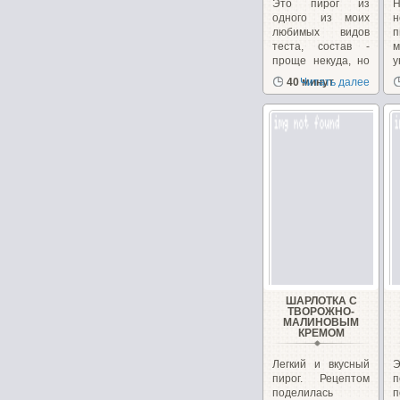
Это пирог из
Н
одного из моих
н
любимых видов
теста, состав -
проще некуда, но
у
неизменно...
с
40 минут
Читать далее
ШАРЛОТКА С
ТВОРОЖНО-
МАЛИНОВЫМ
КРЕМОМ
Легкий и вкусный
пирог. Рецептом
п
поделилась