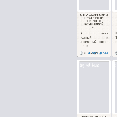
СТРАСБУРГСКИЙ
ПЕСОЧНЫЙ
ПИРОГ С
КЛУБНИКОЙ
Этот очень
П
нежный и
"
ароматный пирог,
станет
н
украшением
п
80 минут
Читать далее
любого
с
праздничного
стола....