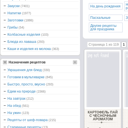
Н
Закуски
(7401)
На день рождения
р
Напитки
(1977)
Пасхальные
З
Заготовки
(1886)
Другие рецепты
Грибы
(54)
для праздника
Колбасные изделия
(103)
Блюда из лаваша
(293)
Страница 1 из 119
1
Каши и изделия из молока
(363)
Назначения рецептов
Украшения для блюд
(330)
Готовим в мультиварке
(845)
Быстро, просто, вкусно
(293)
Едим на природе
(1566)
На завтрак
(212)
На обед
(561)
КАРТОФЕЛЬ ПАЙ
На ужин
(123)
С ЧЕСНОЧНЫМ
АРОМАТОМ
Рецепты от шеф-повара
(215)
Старинные рецепты
(13)