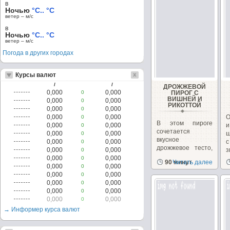
в
Ночью
°C.. °C
ветер – м/c
в
Ночью
°C.. °C
ветер – м/c
Погода в других городах
Курсы валют
/
/
ДРОЖЖЕВОЙ
0,000
0,000
0
ПИРОГ С
ВИШНЕЙ И
0,000
0,000
0
РИКОТТОЙ
0,000
0,000
0
0,000
0,000
О
0
В этом пироге
0,000
0,000
и
0
сочетается
0,000
0,000
ш
0
вкусное
0,000
0,000
0
дрожжевое тесто,
0,000
0,000
з
0
кисленькая вишня,
0,000
0,000
0
90 минут
Читать далее
нежная рикотта,...
0,000
0,000
0
0,000
0,000
0
0,000
0,000
0
0,000
0,000
0
0,000
0,000
0
→ Информер курса валют