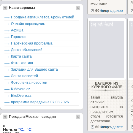
кусочками
З
Наши сервисы
шоколада.
60 минут
Читать далее
Вкусное,...
р
Продажа авиабилетов, бронь отелей
Онлайн переводчик
Афиша
Гороскоп
Партнёрская программа
Доска объявлений
Карта сайта
Фото хостинг
Закладки для Вашего сайта
Лента новостей
Фото лента новостей
ВАЛЕРОН ИЗ
КУРИНОГО ФИЛЕ
KMdvere.cz
EkoDvere.cz
Такая закуска
К
программа передач на 07.08.2026
отлично
о
смотрится на
праздничном
столе, готовится
Погода в Москве - сегодня
п
достаточно
п
в
просто...
60 минут
Читать далее
Ночью
°C.. °C
ветер – м/c