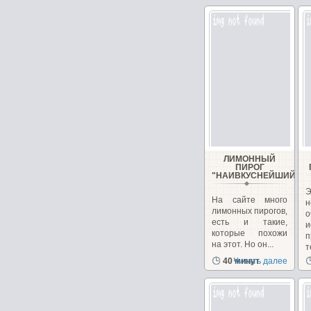
е
ЛИМОННЫЙ
ПИРОГ
"НАИВКУСНЕЙШИЙ"
Э
На сайте много
лимонных пирогов,
о
есть и такие,
и
которые похожи
п
на этот. Но он...
т
40 минут
Читать далее