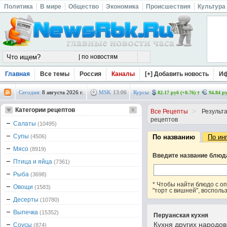
Политика
В мире
Общество
Экономика
Происшествия
Культура
Главная
Все темы
Россия
Каналы
[+] Добавить новость
И
Сегодня:
8 августа 2026 г.
MSK
13
:
06
Курсы:
82.17 руб (+0.76)
94.84 ру
Категории рецептов
>
Все Рецепты
Результа
рецептов
Салаты
(10495)
Супы
(4506)
По названию
По ин
Мясо
(8919)
Введите название блюд
Птица и яйца
(7361)
Рыба
(3698)
* Чтобы найти блюдо с 
Овощи
(1583)
"торт с вишней", восполь
Десерты
(10780)
Выпечка
(15352)
Перуанская кухня
Кухня других народо
Соусы
(874)