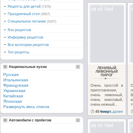
как,...
Рецепты для детей
(7375)
Праздничный стол
(3567)
Специальное питание
(5207)
Rss рецептов
Информер рецептов
Все категории рецептов
Топ рецепты
Национальные кухни
ЛЕНИВЫЙ
ЛИМОННЫЙ
Русская
ПИРОГ
Итальянская
Французская
Очень простой в
О
Украинская
приготовлении,
л
очень лимонный,
В
Китайская
очень кокосовый,
а
Японская
очень нежный...
т
Развернуть весь список
45 минут
Читать далее
Автомобили с пробегом