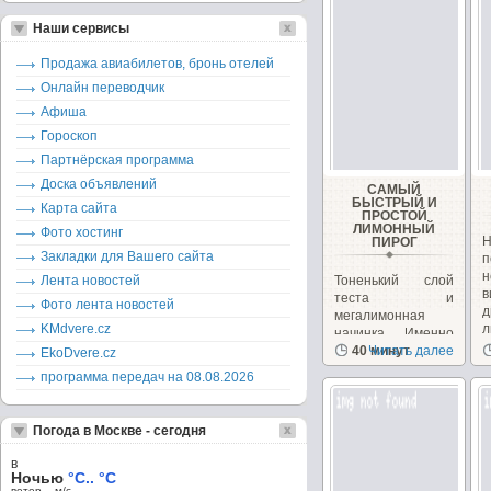
Наши сервисы
Продажа авиабилетов, бронь отелей
Онлайн переводчик
Афиша
Гороскоп
Партнёрская программа
Доска объявлений
САМЫЙ
БЫСТРЫЙ И
Карта сайта
ПРОСТОЙ
ЛИМОННЫЙ
Фото хостинг
Н
ПИРОГ
Закладки для Вашего сайта
н
Лента новостей
Тоненький слой
теста и
Фото лента новостей
д
мегалимонная
KMdvere.cz
л
начинка... Именно
это нужно в
40 минут
Читать далее
EkoDvere.cz
холодную
программа передач на 08.08.2026
осеннюю...
Погода в Москве - сегодня
в
Ночью
°C.. °C
ветер – м/c