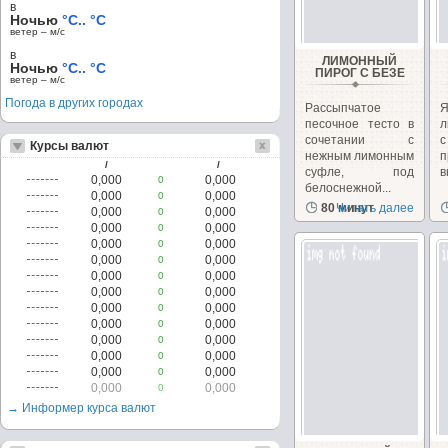
в
Ночью
°C.. °C
ветер – м/c
в
ЛИМОННЫЙ
Ночью
°C.. °C
ПИРОГ С БЕЗЕ
ветер – м/c
Погода в других городах
Рассыпчатое
Я
песочное тесто в
л
сочетании с
Курсы валют
нежным лимонным
п
/
/
суфле, под
в
0,000
0,000
0
белоснежной...
0,000
0,000
0
80 минут
Читать далее
0,000
0,000
0
0,000
0,000
0
0,000
0,000
0
0,000
0,000
0
0,000
0,000
0
0,000
0,000
0
0,000
0,000
0
0,000
0,000
0
0,000
0,000
0
0,000
0,000
0
0,000
0,000
0
0,000
0,000
0
→ Информер курса валют