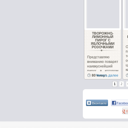
ТВОРОЖНО-
ЛИМОННЫЙ
ПИРОГ С
ЯБЛОЧНЫМИ
О
РОЗОЧКАМИ
Представляю
о
вниманию поварят
ц
наивкуснейший
к
пирог, в котором
прекрасно
80 минут
Читать далее
сочетаются...
1
2
Вконтакте
Facebo
G