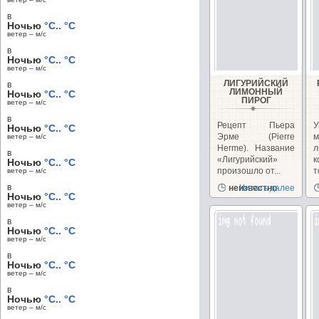
в
Ночью
°C.. °C
ветер – м/c
в
Ночью
°C.. °C
ветер – м/c
ЛИГУРИЙСКИЙ
в
ЛИМОННЫЙ
Ночью
°C.. °C
ПИРОГ
ветер – м/c
в
Рецепт Пьера
Ночью
°C.. °C
Эрме (Pierre
ветер – м/c
Herme). Название
л
в
«Лигурийский»
Ночью
°C.. °C
произошло от...
т
ветер – м/c
з
в
неизвестно
Читать далее
Ночью
°C.. °C
ветер – м/c
в
Ночью
°C.. °C
ветер – м/c
в
Ночью
°C.. °C
ветер – м/c
в
Ночью
°C.. °C
ветер – м/c