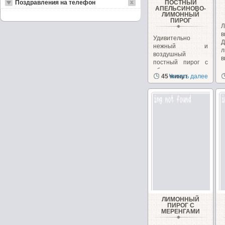
Поздравления на телефон
ПОСТНЫЙ
АПЕЛЬСИНОВО-
ЛИМОННЫЙ
ПИРОГ
Л
в
Удивительно
нежный и
л
воздушный
в
постный пирог с
яблоком, морковью
45 минут
Читать далее
и орехами!...
ЛИМОННЫЙ
ПИРОГ С
МЕРЕНГАМИ