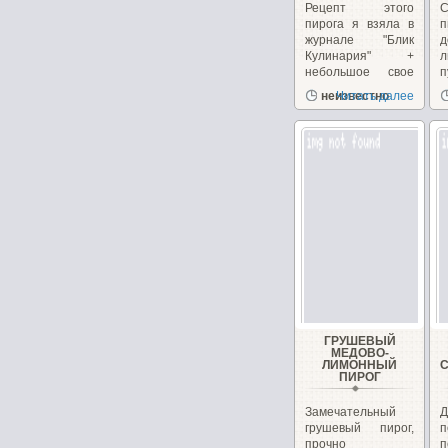
Рецепт этого
С
пирога я взяла в
п
журнале "Блик
д
Кулинария" +
небольшое свое
п
дополнение....
неизвестно
Читать далее
ГРУШЕВЫЙ
МЕДОВО-
ЛИМОННЫЙ
ПИРОГ
Замечательный
Д
грушевый пирог,
прочно
п