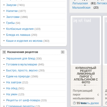
Латышская
(
61
)
Литовс
Закуски
(7401)
Малазийская
(
23
)
Напитки
(1977)
Заготовки
(1886)
Грибы
(54)
Колбасные изделия
(103)
Блюда из лаваша
(293)
Каши и изделия из молока
(363)
Назначения рецептов
Украшения для блюд
(330)
Готовим в мультиварке
(845)
КУЛИНАРНЫЙ
Быстро, просто, вкусно
(293)
РЕЦЕПТ
ЛИМОННЫЙ
Едим на природе
(1566)
ПИРОГ С
АПЕЛЬСИНОМ С
На завтрак
ФОТО
(212)
На обед
(561)
Потрясающий
На ужин
(123)
пирог с
п
необыкновенно
Н
Рецепты от шеф-повара
(215)
ароматной
в
55 мин
Читать далее
начинкой. Кто-
и
Старинные рецепты
(13)