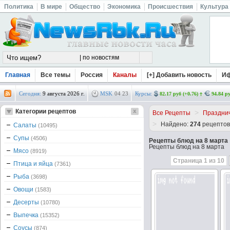
Политика
В мире
Общество
Экономика
Происшествия
Культура
Главная
Все темы
Россия
Каналы
[+] Добавить новость
И
Сегодня:
9 августа 2026 г.
MSK
04
:
23
Курсы:
82.17 руб (+0.76)
94.84 ру
Категории рецептов
>
Все Рецепты
Праздни
>
Найдено:
274
рецепто
Салаты
(10495)
Супы
(4506)
Рецепты блюд на 8 марта
Рецепты блюд на 8 марта
Мясо
(8919)
Страница 1 из 10
Птица и яйца
(7361)
Рыба
(3698)
Овощи
(1583)
Десерты
(10780)
Выпечка
(15352)
Соусы
(874)