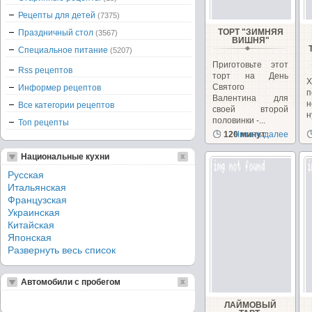
Рецепты для детей
(7375)
ТОРТ "ЗИМНЯЯ
Праздничный стол
(3567)
ВИШНЯ"
Специальное питание
(5207)
Приготовьте этот
Rss рецептов
торт на День
Х
Святого
Информер рецептов
п
Валентина для
н
Все категории рецептов
своей второй
н
половинки -...
Топ рецепты
н
120 минут
Читать далее
ц
к
Национальные кухни
Русская
Итальянская
Французская
Украинская
Китайская
Японская
Развернуть весь список
Автомобили с пробегом
ЛАЙМОВЫЙ