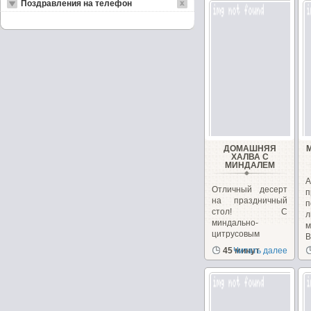
Поздравления на телефон
ДОМАШНЯЯ
ХАЛВА С
МИНДАЛЕМ
А
Отличный десерт
п
на праздничный
п
стол! С
миндально-
м
цитрусовым
В
ароматом!
45 минут
Читать далее
Понравится...