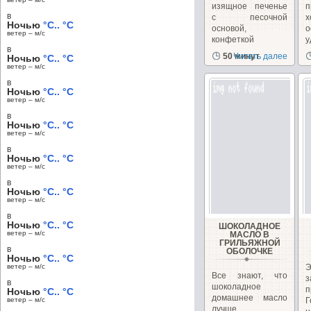
изящное печенье
п
в
с песочной
Ночью
°C.. °C
основой,
о
ветер – м/c
конфеткой
в
"Тофиффи"...
п
50 минут
Читать далее
Ночью
°C.. °C
б
ветер – м/c
в
Ночью
°C.. °C
ветер – м/c
в
Ночью
°C.. °C
ветер – м/c
в
Ночью
°C.. °C
ветер – м/c
в
Ночью
°C.. °C
ветер – м/c
в
Ночью
°C.. °C
ШОКОЛАДНОЕ
ветер – м/c
МАСЛО В
ГРИЛЬЯЖНОЙ
в
ОБОЛОЧКЕ
Ночью
°C.. °C
ветер – м/c
Э
Все знают, что
з
в
шоколадное
п
Ночью
°C.. °C
домашнее масло
ветер – м/c
Г
лучше