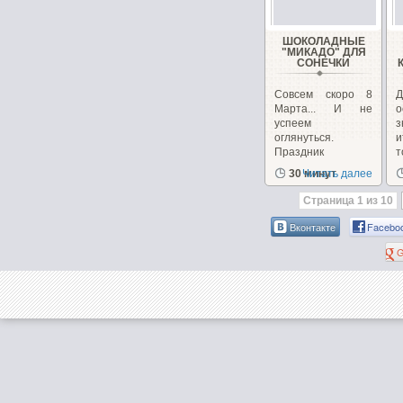
ШОКОЛАДНЫЕ
"МИКАДО" ДЛЯ
СОНЕЧКИ
Совсем скоро 8
Д
Марта... И не
о
успеем
з
оглянуться.
и
Праздник
Красивых, нежных
п
30 минут
Читать далее
и...
Страница 1 из 10
Вконтакте
Facebo
G