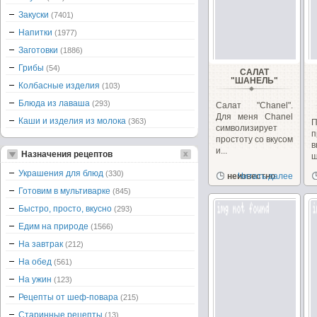
Закуски
(7401)
Напитки
(1977)
Заготовки
(1886)
Грибы
(54)
САЛАТ
"ШАНЕЛЬ"
Колбасные изделия
(103)
Блюда из лаваша
(293)
Салат "Chanel".
Для меня Chanel
Каши и изделия из молока
(363)
П
символизирует
п
простоту со вкусом
в
и...
Назначения рецептов
ш
п
Украшения для блюд
(330)
неизвестно
Читать далее
п
ч
Готовим в мультиварке
(845)
Быстро, просто, вкусно
(293)
Едим на природе
(1566)
На завтрак
(212)
На обед
(561)
На ужин
(123)
Рецепты от шеф-повара
(215)
Старинные рецепты
(13)