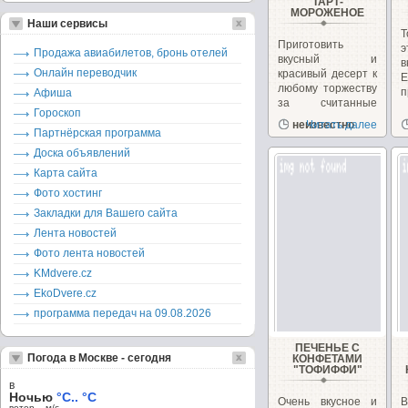
ТАРТ-
МОРОЖЕНОЕ
Наши сервисы
Т
Приготовить
Продажа авиабилетов, бронь отелей
вкусный и
в
Онлайн переводчик
красивый десерт к
любому торжеству
п
Афиша
за считанные
Гороскоп
минуты...
неизвестно
Читать далее
Партнёрская программа
Доска объявлений
Карта сайта
Фото хостинг
Закладки для Вашего сайта
Лента новостей
Фото лента новостей
KMdvere.cz
EkoDvere.cz
программа передач на 09.08.2026
ПЕЧЕНЬЕ С
Погода в Москве - сегодня
КОНФЕТАМИ
"ТОФИФФИ"
в
Ночью
°C.. °C
Очень вкусное и
ветер – м/c