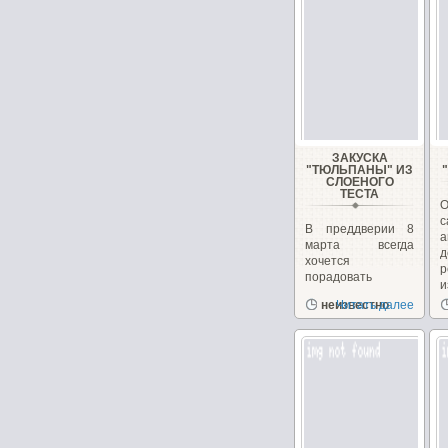
ЗАКУСКА
"ТЮЛЬПАНЫ" ИЗ
СЛОЕНОГО
ТЕСТА
В преддверии 8
а
марта всегда
хочется
р
порадовать
и
родных
неизвестно
Читать далее
вкусностями на
праздничном...