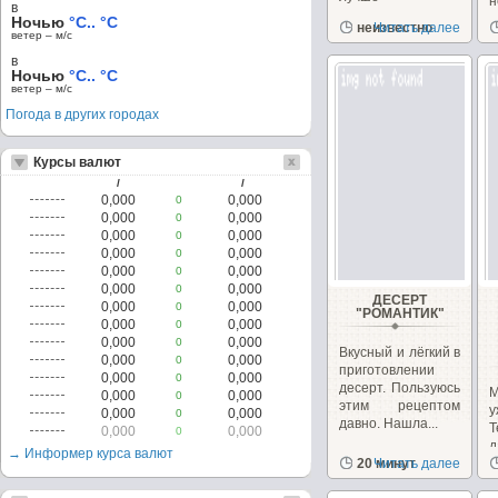
в
магазинного и
о
Ночью
°C.. °C
неизвестно
Читать далее
рецептом никого...
ветер – м/c
в
Ночью
°C.. °C
ветер – м/c
Погода в других городах
Курсы валют
/
/
0,000
0,000
0
0,000
0,000
0
0,000
0,000
0
0,000
0,000
0
0,000
0,000
0
0,000
0,000
0
ДЕСЕРТ
0,000
0,000
0
"РОМАНТИК"
0,000
0,000
0
0,000
0,000
0
Вкусный и лёгкий в
0,000
0,000
0
приготовлении
0,000
0,000
0
десерт. Пользуюсь
0,000
0,000
0
этим рецептом
0,000
0,000
0
давно. Нашла...
0,000
0,000
0
д
→ Информер курса валют
20 минут
Читать далее