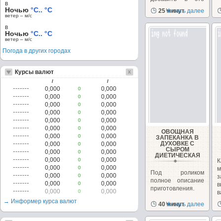
в
блюдо...
Ночью
°C.. °C
25 минут
Читать далее
ветер – м/c
в
Ночью
°C.. °C
ветер – м/c
Погода в других городах
Курсы валют
/
/
0,000
0,000
0
0,000
0,000
0
0,000
0,000
0
0,000
0,000
0
0,000
0,000
0
0,000
0,000
0
ОВОЩНАЯ
0,000
0,000
0
ЗАПЕКАНКА В
ДУХОВКЕ С
0,000
0,000
0
СЫРОМ
0,000
0,000
0
ДИЕТИЧЕСКАЯ
0,000
0,000
0
К
0,000
0,000
0
м
Под роликом
0,000
0,000
0
з
полное описание
0,000
0,000
0
в
приготовления.
0,000
0,000
0
в
→ Информер курса валют
40 минут
Читать далее