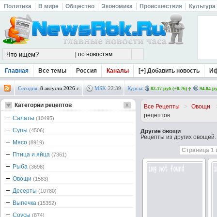
Политика
В мире
Общество
Экономика
Происшествия
Культура
Главная
Все темы
Россия
Каналы
[+] Добавить новость
И
Сегодня:
8 августа 2026 г.
MSK
22
:
39
Курсы:
82.17 руб (+0.76)
94.84 ру
Категории рецептов
>
Все Рецепты
Овощи
рецептов
Салаты
(10495)
Супы
(4506)
Другие овощи
Рецепты из других овощей.
Мясо
(8919)
Страница 1 
Птица и яйца
(7361)
Рыба
(3698)
Овощи
(1583)
Десерты
(10780)
Выпечка
(15352)
Соусы
(874)