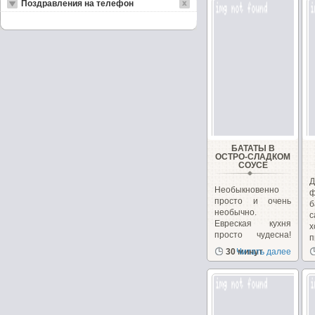
Поздравления на телефон
БАТАТЫ В
ОСТРО-СЛАДКОМ
СОУСЕ
Д
Необыкновенно
ф
просто и очень
необычно.
с
Евреская кухня
х
просто чудесна!
Очень...
и
30 минут
Читать далее