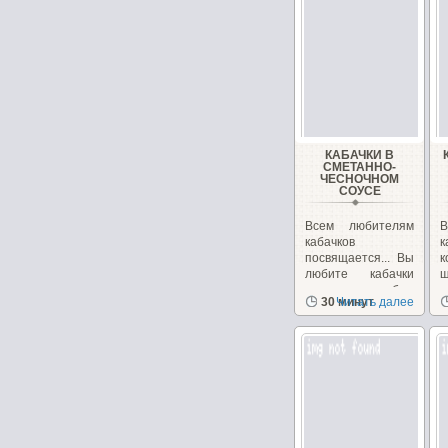
КАБАЧКИ В
СМЕТАННО-
ЧЕСНОЧНОМ
СОУСЕ
Всем любителям
В
кабачков
к
посвящается... Вы
любите кабачки
щ
также как люблю
30 минут
Читать далее
их...
и