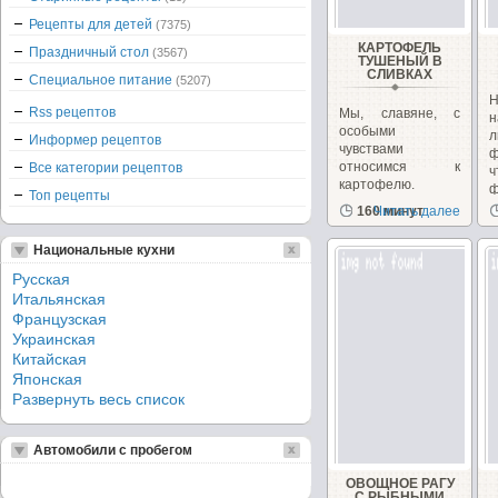
Рецепты для детей
(7375)
КАРТОФЕЛЬ
Праздничный стол
(3567)
ТУШЕНЫЙ В
СЛИВКАХ
Специальное питание
(5207)
Rss рецептов
Мы, славяне, с
н
особыми
л
Информер рецептов
чувствами
ф
относимся к
Все категории рецептов
картофелю.
ф
Топ рецепты
Многие люди
160 минут
Читать далее
старшего...
Национальные кухни
Русская
Итальянская
Французская
Украинская
Китайская
Японская
Развернуть весь список
Автомобили с пробегом
ОВОЩНОЕ РАГУ
С РЫБНЫМИ