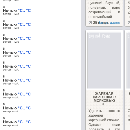
цуккини! Вкусный,
в
полезный, рано
Ночью
°C.. °C
созревающий и
у
ветер – м/c
нетрудоёмкий...
н
в
25 минут
Читать далее
Ночью
°C.. °C
ветер – м/c
в
Ночью
°C.. °C
ветер – м/c
в
Ночью
°C.. °C
ветер – м/c
в
Ночью
°C.. °C
ветер – м/c
в
Ночью
°C.. °C
ветер – м/c
в
Ночью
°C.. °C
ЖАРЕНАЯ
КАРТОШКА С
ветер – м/c
МОРКОВЬЮ
в
Ночью
°C.. °C
Удивить кого-то
С
ветер – м/c
жареной
в
картошкой сложно.
м
Ночью
°C.. °C
Однако, если
ветер – м/c
добавить в это