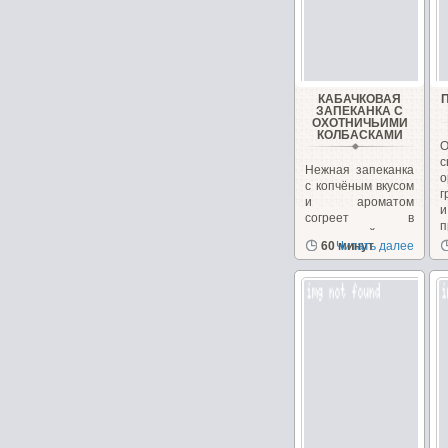
КАБАЧКОВАЯ
ЗАПЕКАНКА С
ОХОТНИЧЬИМИ
КОЛБАСКАМИ
Нежная запеканка
о
с копчёным вкусом
г
и ароматом
согреет в
п
прохладный
60 минут
Читать далее
осенний ...