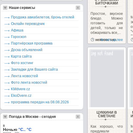
БИТОЧКАМИ
Наши сервисы
Простое, вкусное
Продажа авиабилетов, бронь отелей
блюдо. Можно
э
готовить для
Онлайн переводчик
о
детей, только не
Афиша
обжаривать все,...
В
Гороскоп
неизвестно
Читать далее
Партнёрская программа
Доска объявлений
Карта сайта
Фото хостинг
Закладки для Вашего сайта
Лента новостей
Фото лента новостей
KMdvere.cz
EkoDvere.cz
программа передач на 08.08.2026
ЦУККИНИ В
СМЕТАНЕ
Погода в Москве - сегодня
в
Как хорошо, что
М
Ночью
°C.. °C
придумали
я
ветер – м/c