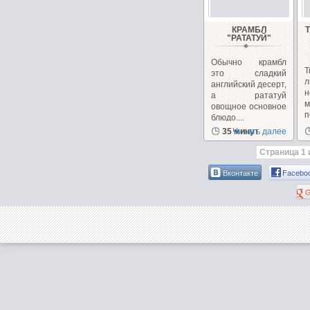
КРАМБЛ
"РАТАТУЙ"
Обычно крамбл
это сладкий
л
английский десерт,
а рататуй
м
овощное основное
п
блюдо....
в
35 минут
Читать далее
Страница 1 
Вконтакте
Facebo
G