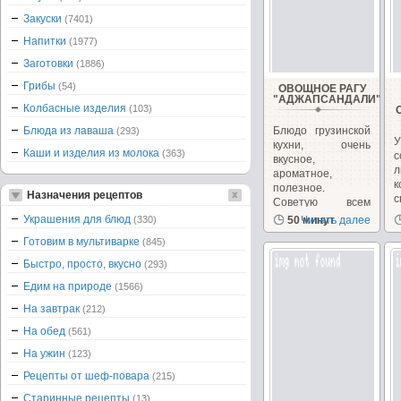
Закуски
(7401)
Напитки
(1977)
Заготовки
(1886)
Грибы
(54)
ОВОЩНОЕ РАГУ
"АДЖАПСАНДАЛИ"
Колбасные изделия
(103)
Блюда из лаваша
Блюдо грузинской
(293)
У
кухни, очень
Каши и изделия из молока
(363)
вкусное,
л
ароматное,
полезное.
Назначения рецептов
Советую всем
в
его...
Украшения для блюд
(330)
50 минут
Читать далее
Готовим в мультиварке
(845)
Быстро, просто, вкусно
(293)
Едим на природе
(1566)
На завтрак
(212)
На обед
(561)
На ужин
(123)
Рецепты от шеф-повара
(215)
Старинные рецепты
(13)