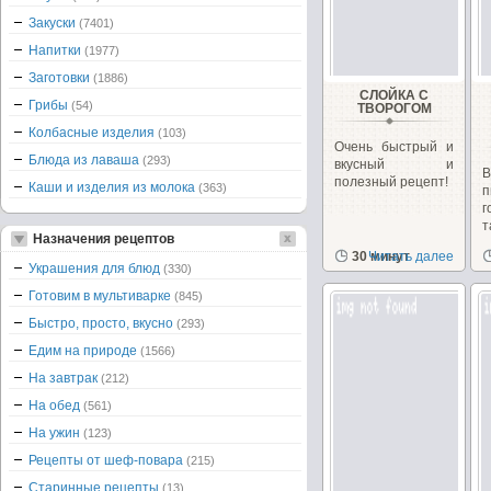
Закуски
(7401)
Напитки
(1977)
Заготовки
(1886)
СЛОЙКА С
Грибы
(54)
ТВОРОГОМ
Колбасные изделия
(103)
Очень быстрый и
Блюда из лаваша
(293)
вкусный и
В
полезный рецепт!
Каши и изделия из молока
(363)
п
г
т
Назначения рецептов
м
30 минут
Читать далее
Украшения для блюд
(330)
Готовим в мультиварке
(845)
Быстро, просто, вкусно
(293)
Едим на природе
(1566)
На завтрак
(212)
На обед
(561)
На ужин
(123)
Рецепты от шеф-повара
(215)
Старинные рецепты
(13)