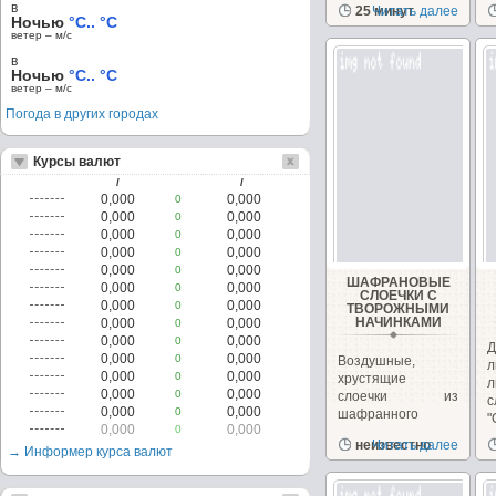
в
25 минут
Читать далее
з
Ночью
°C.. °C
Т
ветер – м/c
в
Ночью
°C.. °C
ветер – м/c
Погода в других городах
Курсы валют
/
/
0,000
0,000
0
0,000
0,000
0
0,000
0,000
0
0,000
0,000
0
0,000
0,000
0
ШАФРАНОВЫЕ
0,000
0,000
0
СЛОЕЧКИ С
0,000
0,000
0
ТВОРОЖНЫМИ
НАЧИНКАМИ
0,000
0,000
0
0,000
0,000
0
Д
0,000
0,000
0
Воздушные,
0,000
0,000
0
хрустящие
л
0,000
0,000
0
слоечки из
0,000
0,000
0
шафранного
"
0,000
0,000
0
теста.
с
неизвестно
Читать далее
Начиненные
→ Информер курса валют
ароматными
творожными...