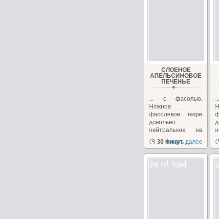
СЛОЕНОЕ
АПЕЛЬСИНОВОЕ
ПЕЧЕНЬЕ
... с фасолью.
Нежное
Н
фасолевое пюре
довольно
д
нейтральное на
вкус. Поэтому
30 минут
Читать далее
оно...
о