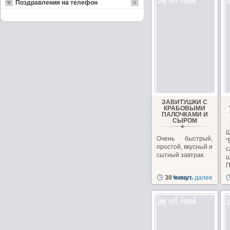
Поздравления на телефон
ЗАВИТУШКИ С
КРАБОВЫМИ
ПАЛОЧКАМИ И
СЫРОМ
Ш
Очень быстрый,
"
простой, вкусный и
с
сытный завтрак.
ш
П
н
30 минут
Читать далее