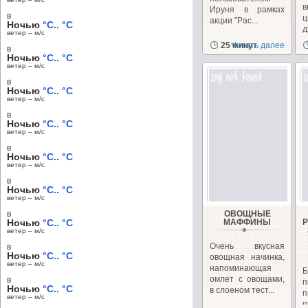
в
Ируня в рамках
в
ц
акции "Рас...
Ночью
°C.. °C
д
ветер – м/c
н
25 минут
Читать далее
в
Ночью
°C.. °C
ветер – м/c
в
Ночью
°C.. °C
ветер – м/c
в
Ночью
°C.. °C
ветер – м/c
в
Ночью
°C.. °C
ветер – м/c
в
Ночью
°C.. °C
ветер – м/c
в
ОВОЩНЫЕ
Ночью
°C.. °C
МАФФИНЫ
ветер – м/c
Очень вкусная
в
Ночью
°C.. °C
овощная начинка,
ветер – м/c
напоминающая
Б
омлет с овощами,
в
Ночью
°C.. °C
в слоеном тест...
п
ветер – м/c
п