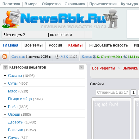
Политика
В мире
Общество
Экономика
Происшествия
Культура
Главная
Все темы
Россия
Каналы
[+] Добавить новость
И
Сегодня:
9 августа 2026 г.
MSK
11
:
25
Курсы:
82.17 руб (+0.76)
94.84 ру
Категории рецептов
>
Все Рецепты
Выпечка
Салаты
(10495)
Супы
(4506)
Слойки
Мясо
(8919)
Страница 1 из 17
1
Птица и яйца
(7361)
Рыба
(3698)
Овощи
(1583)
Десерты
(10780)
Выпечка
(15352)
Соусы
(874)