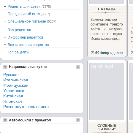
Рецепты для детей
(7375)
ПАХЛАВА
Праздничный стол
(3567)
Замечательное
Специальное питание
(5207)
Е
сочетание тонкого
теста и медово-
Rss рецептов
б
орехового вкуса.
Информер рецептов
Использование...
Все категории рецептов
ш
Топ рецепты
60 минут
Читать далее
Национальные кухни
Русская
Итальянская
Французская
Украинская
Китайская
Японская
Развернуть весь список
Автомобили с пробегом
СЛОЕНЫЕ
"БОМБЫ"