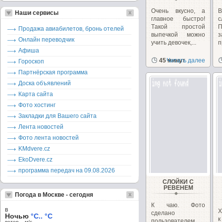
Oчень вкусно, а
В
Наши сервисы
главное быстро!
Tакой простой
Продажа авиабилетов, бронь отелей
выпечкой можно
з
Онлайн переводчик
учить девочек,...
п
Афиша
45 минут
Читать далее
Гороскоп
Партнёрская программа
Доска объявлений
Карта сайта
Фото хостинг
Закладки для Вашего сайта
Лента новостей
Фото лента новостей
KMdvere.cz
EkoDvere.cz
программа передач на 09.08.2026
СЛОЙКИ С
РЕВЕНEМ
Погода в Москве - сегодня
К чаю. Фото
в
Х
сделано
Ночью
°C.. °C
к
пользователем
ветер – м/c