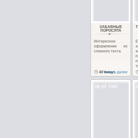
ЗАБАВНЫЕ
ПОРОСЯТА
Интересное
оформление из
з
слоеного теста.
з
п
п
т
40 минут
Читать далее