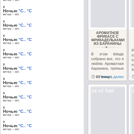
в
Ночью
°C.. °C
ветер – м/c
в
Ночью
°C.. °C
ветер – м/c
АРОМАТНОЕ
в
ФРИКАСЕ С
Ночью
°C.. °C
ФРИКАДЕЛЬКАМИ
ветер – м/c
ИЗ БАРАНИНЫ
в
Р
Ночью
°C.. °C
В этом блюде
п
ветер – м/c
собрано все, что я
люблю. Ароматная
в
п
Ночью
°C.. °C
баранина, пряные
б
ветер – м/c
душистые травы,...
б
60 минут
Читать далее
в
Ночью
°C.. °C
ветер – м/c
в
Ночью
°C.. °C
ветер – м/c
в
Ночью
°C.. °C
ветер – м/c
в
Ночью
°C.. °C
ветер – м/c