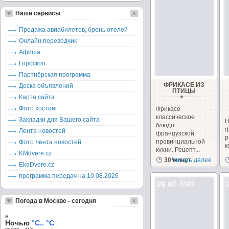
Наши сервисы
Продажа авиабилетов, бронь отелей
Онлайн переводчик
Афиша
Гороскоп
Партнёрская программа
ФРИКАСЕ ИЗ
Доска объявлений
ПТИЦЫ
Карта сайта
Фото хостинг
Фрикасе -
классическое
Закладки для Вашего сайта
блюдо
Лента новостей
французской
р
провинциальной
Фото лента новостей
кухни. Рецепт...
KMdvere.cz
п
30 минут
Читать далее
т
EkoDvere.cz
программа передач на 10.08.2026
Погода в Москве - сегодня
в
Ночью
°C.. °C
ветер – м/c