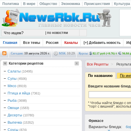
Политика
В мире
Общество
Экономика
Происшествия
Культура
Главная
Все темы
Россия
Каналы
[+] Добавить новость
И
Сегодня:
10 августа 2026 г.
MSK
10
:
29
Курсы:
82.17 руб (+0.76)
94.84 
Категории рецептов
>
Все Рецепты
Результа
Салаты
(10495)
По названию
По ин
Супы
(4506)
Мясо
(8919)
Введите название блюд
Птица и яйца
(7361)
Рыба
(3698)
* Чтобы найти блюдо с 
"торт с вишней", восполь
Овощи
(1583)
Десерты
(10780)
Фрикасе
Выпечка
(15352)
Варианты блюда:
бо
Соусы
(874)