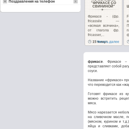
Поздравления на телефон
"ФРИКАСЕ СО
СВИНИНОЙ"
Фрикасе - (фр.
F
fricassée —
a
«всякая всячина»,
П
от глагола фр.
fricasser,...
ф
15 минут
Читать далее
фрикасе
. Фрикасе – 
представляет собой рагу
соусе.
Название «фрикасе» прои
что переводится как «жа
Готовят фрикасе из ку
можно встретить рецеп
мяса.
Мясо нарезается небол
на сливочном масле, п
(мясном, курином и т.д
яйца и сливками, доб