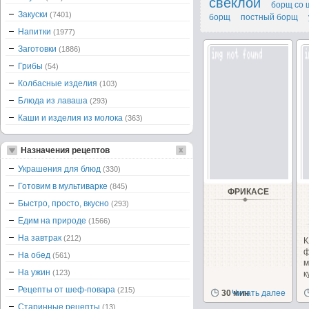
свеклой
борщ со 
Закуски
(7401)
борщ
постный борщ
Напитки
(1977)
Заготовки
(1886)
Грибы
(54)
Колбасные изделия
(103)
Блюда из лаваша
(293)
Каши и изделия из молока
(363)
Назначения рецептов
Украшения для блюд
(330)
Готовим в мультиварке
(845)
ФРИКАСЕ
Быстро, просто, вкусно
(293)
Едим на природе
(1566)
На завтрак
(212)
К
ф
На обед
(561)
На ужин
(123)
к
а
Рецепты от шеф-повара
(215)
30 мин
Читать далее
с
Старинные рецепты
(13)