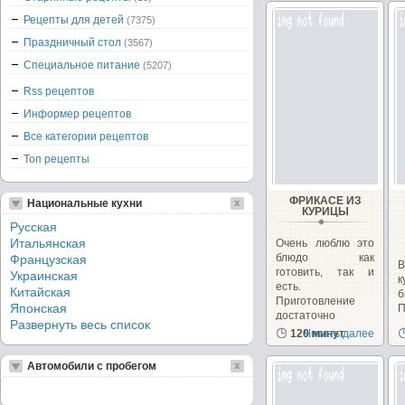
Рецепты для детей
(7375)
Праздничный стол
(3567)
Специальное питание
(5207)
Rss рецептов
Информер рецептов
Все категории рецептов
Топ рецепты
ФРИКАСЕ ИЗ
Национальные кухни
КУРИЦЫ
Русская
Итальянская
Очень люблю это
блюдо как
Французская
готовить, так и
Украинская
к
есть.
Китайская
б
Приготовление
Японская
достаточно
Развернуть весь список
простое,...
120 минут
Читать далее
В
Автомобили с пробегом