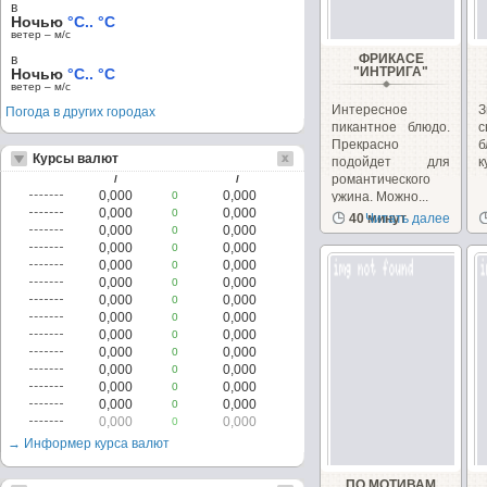
в
Ночью
°C.. °C
ветер – м/c
ФРИКАСЕ
в
"ИНТРИГА"
Ночью
°C.. °C
ветер – м/c
Интересное
Погода в других городах
пикантное блюдо.
с
Прекрасно
б
Курсы валют
подойдет для
к
романтического
/
/
0,000
0,000
0
ужина. Можно...
0,000
0,000
0
40 минут
Читать далее
0,000
0,000
0
0,000
0,000
0
0,000
0,000
0
0,000
0,000
0
0,000
0,000
0
0,000
0,000
0
0,000
0,000
0
0,000
0,000
0
0,000
0,000
0
0,000
0,000
0
0,000
0,000
0
0,000
0,000
0
→ Информер курса валют
ПО МОТИВАМ