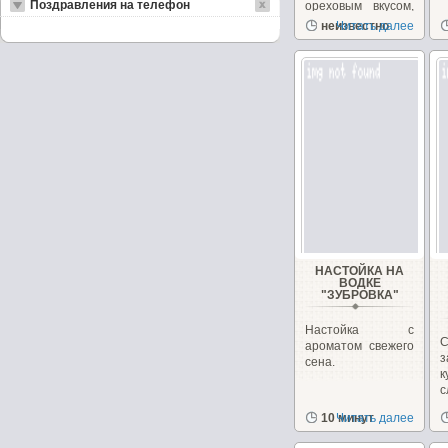
Поздравления на телефон
ореховым вкусом,
в послевкусии
неизвестно
Читать далее
присутствует...
НАСТОЙКА НА
ВОДКЕ
"ЗУБРОВКА"
Настойка с
С
ароматом свежего
з
сена.
к
с
п
10 минут
Читать далее
и
а