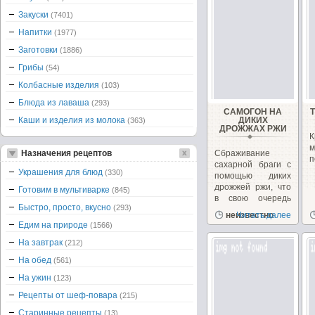
Закуски
(7401)
Напитки
(1977)
Заготовки
(1886)
Грибы
(54)
Колбасные изделия
(103)
Блюда из лаваша
(293)
САМОГОН НА
Каши и изделия из молока
ДИКИХ
(363)
ДРОЖЖАХ РЖИ
К
Назначения рецептов
Сбраживание
п
сахарной браги с
Украшения для блюд
(330)
помощью диких
дрожжей ржи, что
Готовим в мультиварке
(845)
в свою очередь
Быстро, просто, вкусно
(293)
дает...
неизвестно
Читать далее
Едим на природе
(1566)
На завтрак
(212)
На обед
(561)
На ужин
(123)
Рецепты от шеф-повара
(215)
Старинные рецепты
(13)