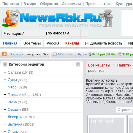
Политика
В мире
Общество
Экономика
Происшествия
Культура
Главная
Все темы
Россия
Каналы
[+] Добавить новость
И
Сегодня:
9 августа 2026 г.
MSK
15
:
25
Курсы:
82.17 руб (+0.76)
94.84 ру
Категории рецептов
>
Все Рецепты
Напитки
рецептов
Салаты
(10495)
Супы
(4506)
Крепкий алкоголь
Крепкий алкоголь - рецеп
Мясо
(8919)
Домашний коньячок, Италь
Яичный ликeр "Шалтай-Болт
Птица и яйца
Лимонная водка, Настойка 
(7361)
лимонно- мятная, Изюмная 
"Апельфе", Крепкая настой
Рыба
(3698)
Овощи
(1583)
Страница
Десерты
(10780)
Выпечка
(15352)
Соусы
(874)