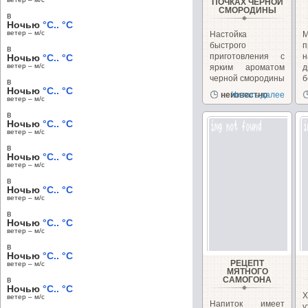
ПОЧКАХ ЧЕРНОЙ
СМОРОДИНЫ
в
Ночью
°C.. °C
ветер – м/c
Настойка
М
быстрого
п
в
приготовления с
н
Ночью
°C.. °C
ветер – м/c
ярким ароматом
д
черной смородины
б
в
а
Ночью
°C.. °C
неизвестно
Читать далее
ветер – м/c
в
Ночью
°C.. °C
ветер – м/c
в
Ночью
°C.. °C
ветер – м/c
в
Ночью
°C.. °C
ветер – м/c
в
Ночью
°C.. °C
ветер – м/c
в
Ночью
°C.. °C
РЕЦЕПТ
ветер – м/c
МЯТНОГО
в
САМОГОНА
Ночью
°C.. °C
ветер – м/c
Напиток имеет
у