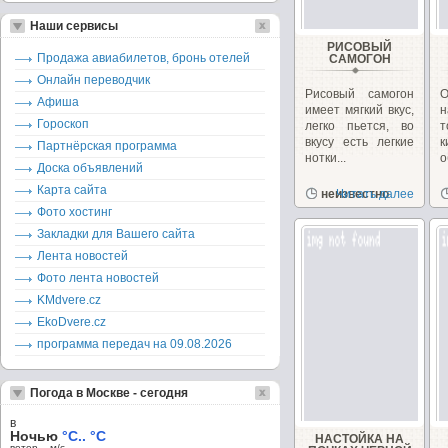
Наши сервисы
РИСОВЫЙ
Продажа авиабилетов, бронь отелей
САМОГОН
Онлайн переводчик
Рисовый самогон
О
Афиша
имеет мягкий вкус,
Гороскоп
легко пьется, во
вкусу есть легкие
к
Партнёрская программа
нотки...
о
Доска объявлений
Карта сайта
неизвестно
Читать далее
Фото хостинг
Закладки для Вашего сайта
Лента новостей
Фото лента новостей
KMdvere.cz
EkoDvere.cz
программа передач на 09.08.2026
Погода в Москве - сегодня
в
Ночью
°C.. °C
НАСТОЙКА НА
ветер – м/c