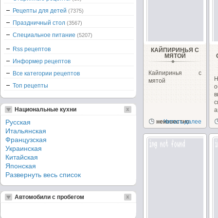
Рецепты для детей
(7375)
Праздничный стол
(3567)
Специальное питание
(5207)
Rss рецептов
КАЙПИРИНЬЯ С
МЯТОЙ
Информер рецептов
Кайпиринья с
Все категории рецептов
Н
мятой
Топ рецепты
в
с
Национальные кухни
а
о
Русская
неизвестно
Читать далее
Итальянская
Французская
Украинская
Китайская
Японская
Развернуть весь список
Автомобили с пробегом