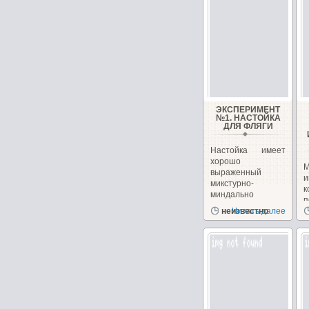
ЭКСПЕРИМЕНТ
№1. НАСТОЙКА
ДЛЯ ФЛЯГИ
Настойка имеет
хорошо
М
выраженный
и
микстурно-
миндально
п
ореховый вкус,
неизвестно
Читать далее
м
присутствуют...