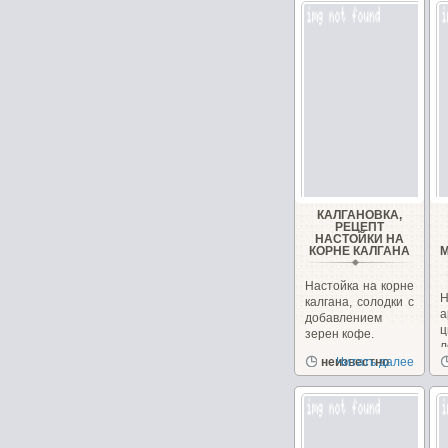
КАЛГАНОВКА,
РЕЦЕПТ
НАСТОЙКИ НА
КОРНЕ КАЛГАНА
Настойка на корне
калгана, солодки с
а
добавлением
ц
зерен кофе.
неизвестно
Читать далее
г