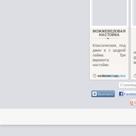
МОЖЖЕВЕЛОВАЯ
НАСТОЙКА
Классическая, под
джин и с цедрой
лайма. Три
ф
варианта
в
настойки.
неизвестно
Читать далее
Страница
Вконтакте
Facebo
G