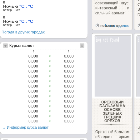
в
освежающий вкус,
с
Ночью
°C.. °C
интересный и
ветер – м/c
сильный аромат
г
в
Ночью
°C.. °C
ветер – м/c
неизвестно
Читать далее
Погода в других городах
Курсы валют
/
/
0,000
0,000
0
0,000
0,000
0
0,000
0,000
0
0,000
0,000
0
0,000
0,000
0
0,000
0,000
0
0,000
0,000
0
0,000
0,000
0
0,000
0,000
0
0,000
0,000
0
ОРЕХОВЫЙ
БАЛЬЗАМ НА
0,000
0,000
0
ОСНОВЕ
0,000
0,000
0
ЗЕЛЕНЫХ
0,000
0,000
0
ГРЕЦКИХ
ОРЕХОВ
0,000
0,000
0
→ Информер курса валют
И
Ореховый бальзам
п
обладает ярким