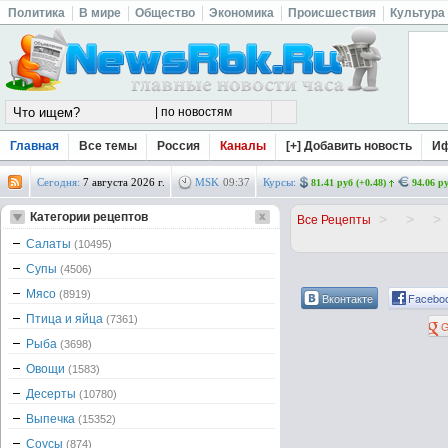
Политика
В мире
Общество
Экономика
Происшествия
Культура
Главная
Все темы
Россия
Каналы
[+] Добавить новость
И
Сегодня:
7 августа 2026 г.
MSK
09
:
37
Курсы:
81.41 руб (+0.48)
94.06 ру
Категории рецептов
>
>
>
Все Рецепты
Салаты
(10495)
Супы
(4506)
Мясо
(8919)
Вконтакте
Facebo
Птица и яйца
(7361)
G
Рыба
(3698)
Овощи
(1583)
Десерты
(10780)
Выпечка
(15352)
Соусы
(874)