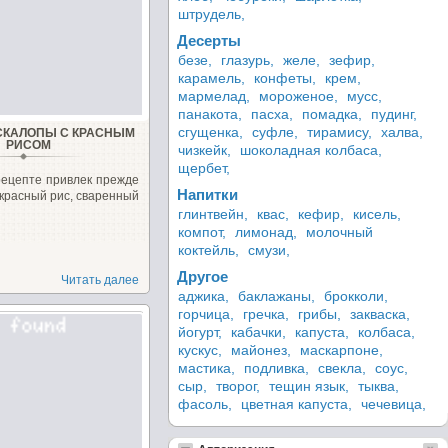
штрудель,
Десерты
безе,
глазурь,
желе,
зефир,
карамель,
конфеты,
крем,
мармелад,
мороженое,
мусс,
панакота,
пасха,
помадка,
пудинг,
сгущенка,
суфле,
тирамису,
халва,
СКАЛОПЫ С КРАСНЫМ
РИСОМ
чизкейк,
шоколадная колбаса,
щербет,
рецепте привлек прежде
Напитки
- красный рис, сваренный
глинтвейн,
квас,
кефир,
кисель,
компот,
лимонад,
молочный
коктейль,
смузи,
Другое
Читать далее
аджика,
баклажаны,
брокколи,
горчица,
гречка,
грибы,
закваска,
йогурт,
кабачки,
капуста,
колбаса,
кускус,
майонез,
маскарпоне,
мастика,
подливка,
свекла,
соус,
сыр,
творог,
тещин язык,
тыква,
фасоль,
цветная капуста,
чечевица,