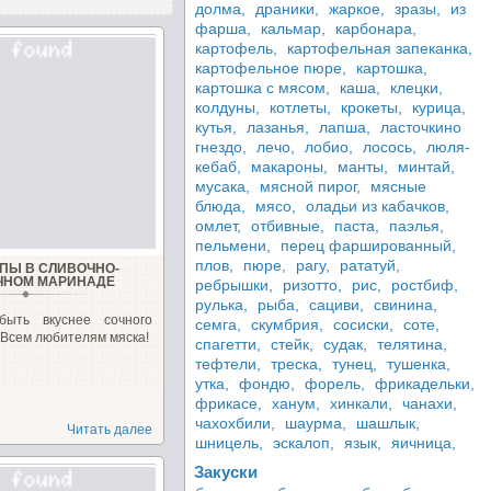
долма,
драники,
жаркое,
зразы,
из
фарша,
кальмар,
карбонара,
картофель,
картофельная запеканка,
картофельное пюре,
картошка,
картошка с мясом,
каша,
клецки,
колдуны,
котлеты,
крокеты,
курица,
кутья,
лазанья,
лапша,
ласточкино
гнездо,
лечо,
лобио,
лосось,
люля-
кебаб,
макароны,
манты,
минтай,
мусака,
мясной пирог,
мясные
блюда,
мясо,
оладьи из кабачков,
омлет,
отбивные,
паста,
паэлья,
пельмени,
перец фаршированный,
плов,
пюре,
рагу,
рататуй,
ПЫ В СЛИВОЧНО-
ЧНОМ МАРИНАДЕ
ребрышки,
ризотто,
рис,
ростбиф,
рулька,
рыба,
сациви,
свинина,
ыть вкуснее сочного
семга,
скумбрия,
сосиски,
соте,
 Всем любителям мяска!
спагетти,
стейк,
судак,
телятина,
тефтели,
треска,
тунец,
тушенка,
утка,
фондю,
форель,
фрикадельки,
фрикасе,
ханум,
хинкали,
чанахи,
чахохбили,
шаурма,
шашлык,
Читать далее
шницель,
эскалоп,
язык,
яичница,
Закуски