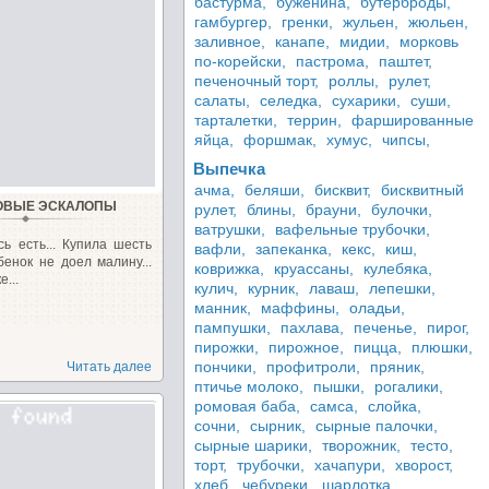
бастурма,
буженина,
бутерброды,
гамбургер,
гренки,
жульен,
жюльен,
заливное,
канапе,
мидии,
морковь
по-корейски,
пастрома,
паштет,
печеночный торт,
роллы,
рулет,
салаты,
селедка,
сухарики,
суши,
тарталетки,
террин,
фаршированные
яйца,
форшмак,
хумус,
чипсы,
Выпечка
ачма,
беляши,
бисквит,
бисквитный
ОВЫЕ ЭСКАЛОПЫ
рулет,
блины,
брауни,
булочки,
ватрушки,
вафельные трубочки,
ь есть... Купила шесть
вафли,
запеканка,
кекс,
киш,
бенок не доел малину...
коврижка,
круассаны,
кулебяка,
...
кулич,
курник,
лаваш,
лепешки,
манник,
маффины,
оладьи,
пампушки,
пахлава,
печенье,
пирог,
пирожки,
пирожное,
пицца,
плюшки,
пончики,
профитроли,
пряник,
Читать далее
птичье молоко,
пышки,
рогалики,
ромовая баба,
самса,
слойка,
сочни,
сырник,
сырные палочки,
сырные шарики,
творожник,
тесто,
торт,
трубочки,
хачапури,
хворост,
хлеб,
чебуреки,
шарлотка,