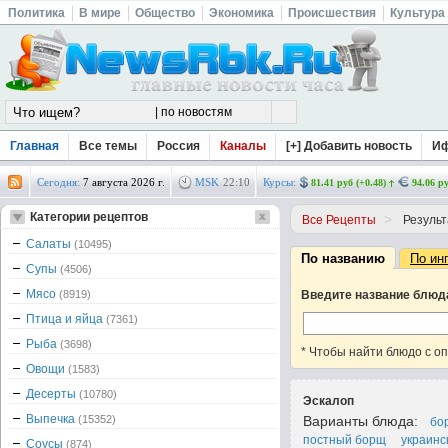
Политика
В мире
Общество
Экономика
Происшествия
Культура
Главная
Все темы
Россия
Каналы
[+] Добавить новость
И
Сегодня:
7 августа 2026 г.
MSK
22
:
10
Курсы:
81.41 руб (+0.48)
94.06 ру
Категории рецептов
>
Все Рецепты
Результ
Салаты
(10495)
По названию
По ин
Супы
(4506)
Мясо
(8919)
Введите название блюд
Птица и яйца
(7361)
Рыба
(3698)
* Чтобы найти блюдо с о
Овощи
(1583)
Десерты
(10780)
Эскалоп
Выпечка
(15352)
Варианты блюда:
бо
постный борщ
украинс
Соусы
(874)