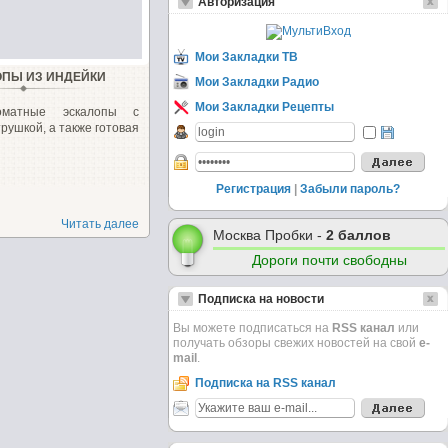
Авторизация
Мои Закладки ТВ
ПЫ ИЗ ИНДЕЙКИ
Мои Закладки Радио
Мои Закладки Рецепты
оматные эскалопы с
рушкой, а также готовая
Регистрация
|
Забыли пароль?
Читать далее
Москва Пробки -
2 баллов
Дороги почти свободны
Подписка на новости
Вы можете подписаться на
RSS канал
или
получать обзоры свежих новостей на свой
e-
mail
.
Подписка на RSS канал