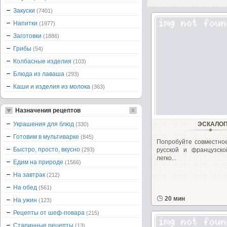
Закуски
(7401)
Напитки
(1977)
Заготовки
(1886)
Грибы
(54)
Колбасные изделия
(103)
Блюда из лаваша
(293)
Каши и изделия из молока
(363)
Назначения рецептов
Украшения для блюд
ЭСКАЛО
(330)
Готовим в мультиварке
(845)
Попробуйте совместно
Быстро, просто, вкусно
(293)
русской и французско
легко...
Едим на природе
(1566)
На завтрак
(212)
На обед
(561)
20 мин
На ужин
(123)
Рецепты от шеф-повара
(215)
Старинные рецепты
(13)