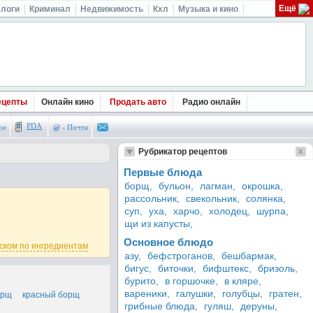
Ещё
логи
Криминал
Недвижимость
Кхл
Музыка и кино
ецепты
Онлайн кино
Продать авто
Радио онлайн
PDA
ое
@
- Почта
Рубрикатор рецептов
Первые блюда
борщ,
бульон,
лагман,
окрошка,
рассольник,
свекольник,
солянка,
суп,
уха,
харчо,
холодец,
шурпа,
щи из капусты,
Основное блюдо
ском по ингредиентам
азу,
бефстроганов,
бешбармак,
бигус,
биточки,
бифштекс,
бризоль,
бурито,
в горшочке,
в кляре,
вареники,
галушки,
голубцы,
гратен,
орщ
красный борщ
грибные блюда,
гуляш,
деруны,