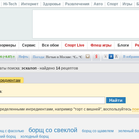
Hi-Tech
Интернет
Здоровье
Развлечения
Авто
Спорт
Игры
Б
формеры
Сервис
Все обои
Спорт Live
Флеш игры
Блоги
Р
Нефть:
В избранн
б (+0.87)
Погода:
Ночью в Москве:
°C.. °C
аты поиска:
эскалоп
- найдено
14
рецептов
гредиентам
а
:
пределенными ингредиентами, например "торт с вишней", воспользуйтесь
пои
борщ со свеклой
рщ с фасолью
борщ со щавелем
зеленый б
кий борщ
холодный борщ