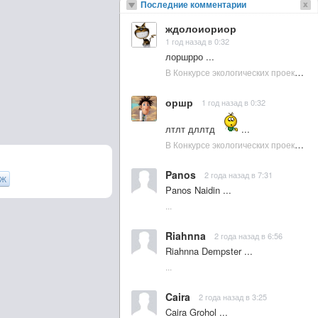
Последние комментарии
ждолоиориор
1 год назад в 0:32
лоршрро ...
В Конкурсе экологических проектов в Подмосковье активно участвовала молодежь :: NewsRbk.ru...
оршр
1 год назад в 0:32
лтлт дллтд
...
В Конкурсе экологических проектов в Подмосковье активно участвовала молодежь :: NewsRbk.ru...
Panos
2 года назад в 7:31
Ж
Panos Naidin ...
...
Riahnna
2 года назад в 6:56
Riahnna Dempster ...
...
Caira
2 года назад в 3:25
Caira Grohol ...