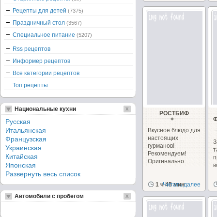
Любите ли...
Рецепты для детей
(7375)
Праздничный стол
(3567)
Специальное питание
(5207)
Rss рецептов
Информер рецептов
Все категории рецептов
Топ рецепты
Национальные кухни
РОСТБИФ
Русская
Итальянская
Вкусное блюдо для
настоящих
Французская
З
гурманов!
Украинская
Рекомендуем!
Китайская
п
Оригинально.
Японская
в
Развернуть весь список
1 ч 45 мин
Читать далее
Автомобили с пробегом