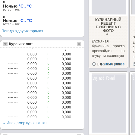
в
Ночью
°C.. °C
ветер – м/c
в
КУЛИНАРНЫЙ
Ночью
°C.. °C
РЕЦЕПТ
ветер – м/c
БУЖЕНИНА С
ФОТО
Погода в других городах
Р
Духмяная
а
Курсы валют
буженина просто
п
/
/
превзойдет по
з
0,000
0,000
0
вкусу магазинную.
п
0,000
0,000
0
Такая...
0,000
0,000
0
1 д 1 ч 40 мин
Читать далее
0,000
0,000
0
0,000
0,000
0
0,000
0,000
0
0,000
0,000
0
0,000
0,000
0
0,000
0,000
0
0,000
0,000
0
0,000
0,000
0
0,000
0,000
0
0,000
0,000
0
0,000
0,000
0
→ Информер курса валют