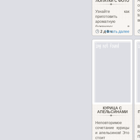
А
ЛОПАТКИ С ФОТО
с
Узнайте как
приготовить
в
ароматную
буженину в
домашних
2 д 8 ч
Читать далее
условиях!Вкус
КУРИЦА С
АПЕЛЬСИНАМИ
Неповторимое
В
сочетание курицы
п
и апельсинов! Это
П
стоит