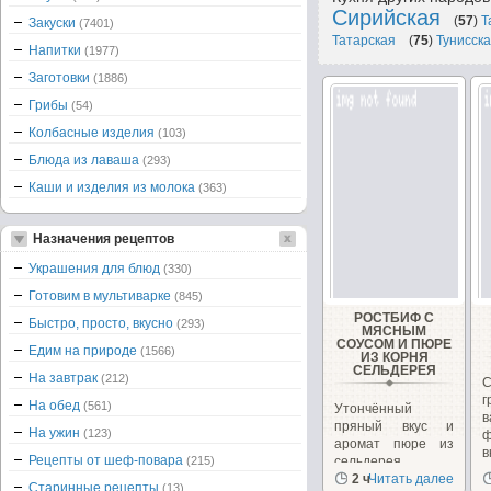
Сирийская
(
57
)
Т
Закуски
(7401)
Татарская
(
75
)
Тунисск
Напитки
(1977)
Заготовки
(1886)
Грибы
(54)
Колбасные изделия
(103)
Блюда из лаваша
(293)
Каши и изделия из молока
(363)
Назначения рецептов
Украшения для блюд
(330)
Готовим в мультиварке
(845)
РОСТБИФ С
Быстро, просто, вкусно
(293)
МЯСНЫМ
СОУСОМ И ПЮРЕ
Едим на природе
(1566)
ИЗ КОРНЯ
СЕЛЬДЕРЕЯ
На завтрак
(212)
С
г
На обед
(561)
Утончённый
в
пряный вкус и
На ужин
(123)
ф
аромат пюре из
в
Рецепты от шеф-повара
(215)
сельдерея
покорит вас!!!
2 ч
Читать далее
Старинные рецепты
(13)