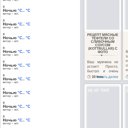
в
Ночью
°C.. °C
ветер – м/c
в
Ночью
°C.. °C
ветер – м/c
в
РЕЦЕПТ МЯСНЫЕ
Ночью
°C.. °C
ТЕФТЕЛИ СО
ветер – м/c
СЛИВОЧНЫМ
СОУСОМ
в
(KOTTBULLAR) С
Ночью
°C.. °C
В
ФОТО
ветер – м/c
з
п
в
Ваш мужчина не
Ночью
°C.. °C
с
устоит! Просто,
ветер – м/c
и
быстро и очень
в
вкусно! У
30 мин
Читать далее
Ночью
°C.. °C
шведских...
ветер – м/c
в
Ночью
°C.. °C
ветер – м/c
в
Ночью
°C.. °C
ветер – м/c
в
Ночью
°C.. °C
ветер – м/c