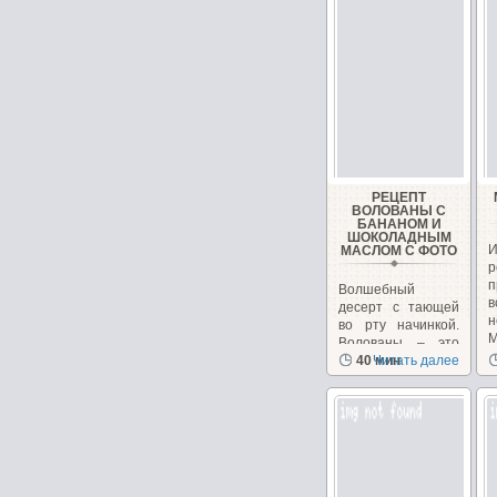
РЕЦЕПТ
ВОЛОВАНЫ С
БАНАНОМ И
ШОКОЛАДНЫМ
И
МАСЛОМ С ФОТО
р
п
Волшебный
десерт с тающей
во рту начинкой.
М
Волованы – это
фирменный...
40 мин
Читать далее