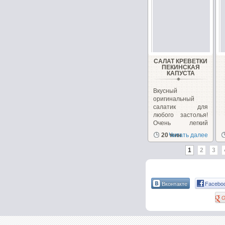
САЛАТ КРЕВЕТКИ
ПЕКИНСКАЯ
КАПУСТА
Вкусный
оригинальный
салатик для
любого застолья!
Очень легкий
салат из
20 мин
Читать далее
креветок...
1
2
3
Вконтакте
Facebo
G