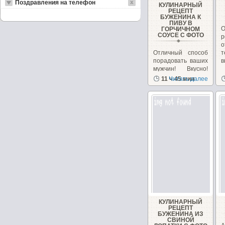
Поздравления на телефон
КУЛИНАРНЫЙ
РЕЦЕПТ
БУЖЕНИНА К
ПИВУ В
О
ГОРЧИЧНОМ
СОУСЕ С ФОТО
р
о
Отличный способ
порадовать ваших
в
мужчин! Вкусно!
Очень люблю
11 ч 45 мин
Читать далее
буженину.
Пробовала...
КУЛИНАРНЫЙ
РЕЦЕПТ
БУЖЕНИНА ИЗ
СВИНОЙ