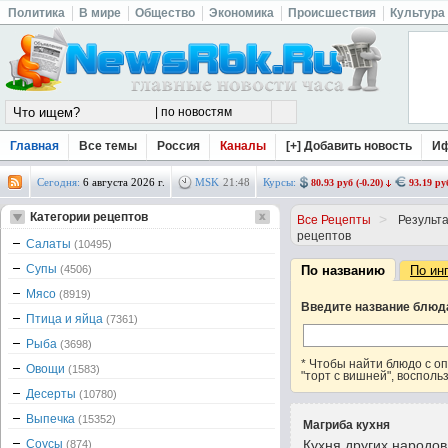
Политика
В мире
Общество
Экономика
Происшествия
Культура
Главная
Все темы
Россия
Каналы
[+] Добавить новость
И
Сегодня:
6 августа 2026 г.
MSK
21
:
48
Курсы:
80.93 руб (-0.20)
93.19 руб
Категории рецептов
>
Все Рецепты
Результа
рецептов
Салаты
(10495)
Супы
(4506)
По названию
По ин
Мясо
(8919)
Введите название блюд
Птица и яйца
(7361)
Рыба
(3698)
* Чтобы найти блюдо с 
Овощи
(1583)
"торт с вишней", восполь
Десерты
(10780)
Выпечка
(15352)
Магриба кухня
Соусы
Кухня других народо
(874)