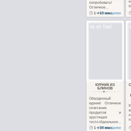
н
попробовать!
б
Отличное...
1 ч 15 мин
Читать далее
КУРНИК ИЗ
БЛИНОВ
Обалденный
курник! Отличное
сочетание
продуктов и
н
хрустящее
п
тесто.Идеальное...
п
1 ч 35 мин
Читать далее
о