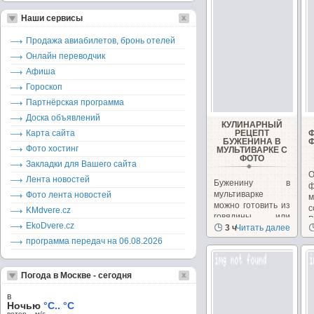
Наши сервисы
Продажа авиабилетов, бронь отелей
Онлайн переводчик
Афиша
Гороскоп
Партнёрская программа
Доска объявлений
КУЛИНАРНЫЙ
Карта сайта
РЕЦЕПТ
БУЖЕНИНА В
Фото хостинг
МУЛЬТИВАРКЕ С
ФОТО
Закладки для Вашего сайта
О
Лента новостей
Буженину в
ф
мультиварке
Фото лента новостей
м
можно готовить из
с
KMdvere.cz
говядины или
EkoDvere.cz
свинины,
3 ч
Читать далее
п
получается
программа передач на 06.08.2026
безумно...
Погода в Москве - сегодня
в
Ночью
°C.. °C
ветер – м/c