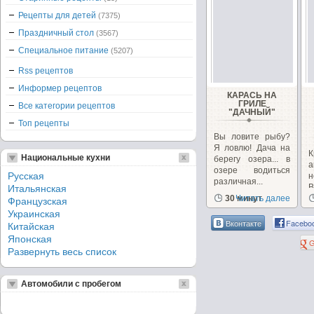
Рецепты для детей
(7375)
Праздничный стол
(3567)
Специальное питание
(5207)
Rss рецептов
Информер рецептов
КАРАСЬ НА
ГРИЛЕ
Все категории рецептов
"ДАЧНЫЙ"
Топ рецепты
Вы ловите рыбу?
Я ловлю! Дача на
К
Национальные кухни
берегу озера... в
а
озере водиться
Русская
н
различная...
В
Итальянская
30 минут
Читать далее
с
Французская
Украинская
Вконтакте
Facebo
Китайская
Японская
G
Развернуть весь список
Автомобили с пробегом