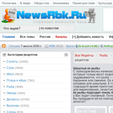
Политика
В мире
Общество
Экономика
Происшествия
Культура
Главная
Все темы
Россия
Каналы
[+] Добавить новость
И
Сегодня:
7 августа 2026 г.
MSK
10
:
22
Курсы:
81.41 руб (+0.48)
94.06 ру
Категории рецептов
>
>
Все Рецепты
Рыба
рецептов
Салаты
(10495)
Супы
(4506)
Шашлык из рыбы
С приходом весны начинае
Мясо
(8919)
которые только могут подой
задумываются, что рыба — 
Птица и яйца
баранине или свинине. Ее м
(7361)
шпажках для шашлыка. К то
сокращате время приготов
Рыба
(3698)
для маринования, зачастую
из рыбы подходит очень 
Овощи
(1583)
у Вас будет огромный. Пол
Вы придадите ей не повто
Десерты
(10780)
аппетит!
Выпечка
(15352)
Соусы
(874)