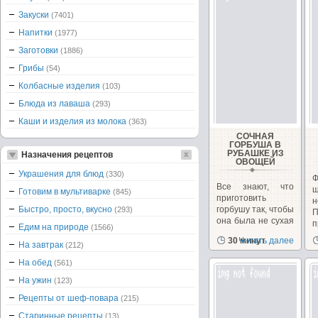
Закуски
(7401)
Напитки
(1977)
Заготовки
(1886)
Грибы
(54)
Колбасные изделия
(103)
Блюда из лаваша
(293)
Каши и изделия из молока
(363)
СОЧНАЯ
ГОРБУША В
РУБАШКЕ ИЗ
Назначения рецептов
ОВОЩЕЙ
Украшения для блюд
(330)
Ф
Все знают, что
ш
Готовим в мультиварке
(845)
приготовить
н
Быстро, просто, вкусно
горбушу так, чтобы
(293)
П
она была не сухая
п
Едим на природе
(1566)
- очень сложно....
30 минут
Читать далее
На завтрак
(212)
На обед
(561)
На ужин
(123)
Рецепты от шеф-повара
(215)
Старинные рецепты
(13)