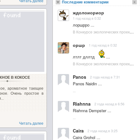
о
Читать далее
Последние комментарии
ждолоиориор
1 год назад в 0:32
лоршрро ...
В Конкурсе экологических проектов в Подмосковье активно участвовала молодежь :: NewsRbk.ru...
оршр
1 год назад в 0:32
лтлт дллтд
...
В Конкурсе экологических проектов в Подмосковье активно участвовала молодежь :: NewsRbk.ru...
Panos
2 года назад в 7:31
ЖНОЕ В КОКОСЕ
Panos Naidin ...
ное, ароматное тающее
...
жное. Очень простое в
..
Riahnna
2 года назад в 6:56
Riahnna Dempster ...
...
Читать далее
Caira
2 года назад в 3:25
Caira Grohol ...