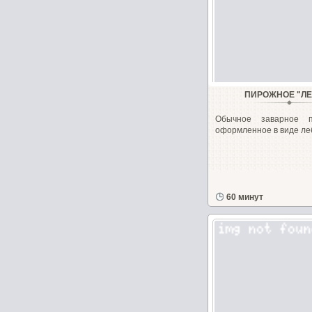
ПИРОЖНОЕ "Л
Обычное заварное п
оформленное в виде ле
60 минут