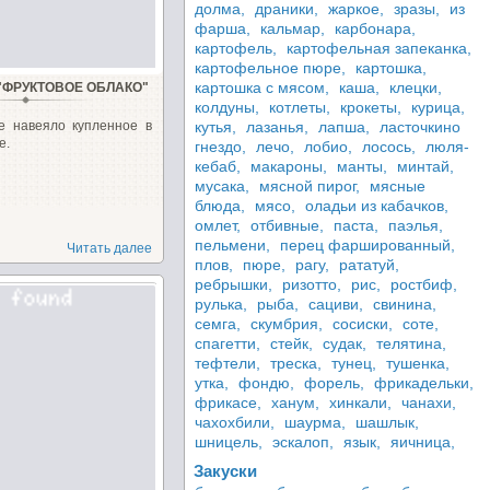
долма,
драники,
жаркое,
зразы,
из
фарша,
кальмар,
карбонара,
картофель,
картофельная запеканка,
картофельное пюре,
картошка,
картошка с мясом,
каша,
клецки,
"ФРУКТОВОЕ ОБЛАКО"
колдуны,
котлеты,
крокеты,
курица,
е навеяло купленное в
кутья,
лазанья,
лапша,
ласточкино
е.
гнездо,
лечо,
лобио,
лосось,
люля-
кебаб,
макароны,
манты,
минтай,
мусака,
мясной пирог,
мясные
блюда,
мясо,
оладьи из кабачков,
омлет,
отбивные,
паста,
паэлья,
пельмени,
перец фаршированный,
Читать далее
плов,
пюре,
рагу,
рататуй,
ребрышки,
ризотто,
рис,
ростбиф,
рулька,
рыба,
сациви,
свинина,
семга,
скумбрия,
сосиски,
соте,
спагетти,
стейк,
судак,
телятина,
тефтели,
треска,
тунец,
тушенка,
утка,
фондю,
форель,
фрикадельки,
фрикасе,
ханум,
хинкали,
чанахи,
чахохбили,
шаурма,
шашлык,
шницель,
эскалоп,
язык,
яичница,
Закуски