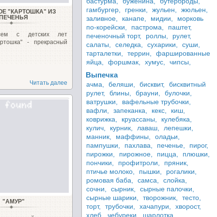
бастурма,
буженина,
бутерброды,
гамбургер,
гренки,
жульен,
жюльен,
Е "КАРТОШКА" ИЗ
ПЕЧЕНЬЯ
заливное,
канапе,
мидии,
морковь
по-корейски,
пастрома,
паштет,
сем с детских лет
печеночный торт,
роллы,
рулет,
артошка" - прекрасный
салаты,
селедка,
сухарики,
суши,
тарталетки,
террин,
фаршированные
яйца,
форшмак,
хумус,
чипсы,
Выпечка
Читать далее
ачма,
беляши,
бисквит,
бисквитный
рулет,
блины,
брауни,
булочки,
ватрушки,
вафельные трубочки,
вафли,
запеканка,
кекс,
киш,
коврижка,
круассаны,
кулебяка,
кулич,
курник,
лаваш,
лепешки,
манник,
маффины,
оладьи,
пампушки,
пахлава,
печенье,
пирог,
пирожки,
пирожное,
пицца,
плюшки,
пончики,
профитроли,
пряник,
птичье молоко,
пышки,
рогалики,
ромовая баба,
самса,
слойка,
сочни,
сырник,
сырные палочки,
сырные шарики,
творожник,
тесто,
"АМУР"
торт,
трубочки,
хачапури,
хворост,
хлеб,
чебуреки,
шарлотка,