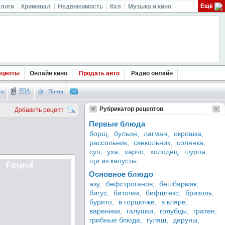
Ещё
логи
Криминал
Недвижимость
Кхл
Музыка и кино
ецепты
Онлайн кино
Продать авто
Радио онлайн
PDA
ое
@
- Почта
Рубрикатор рецептов
Добавить рецепт
Первые блюда
борщ,
бульон,
лагман,
окрошка,
рассольник,
свекольник,
солянка,
суп,
уха,
харчо,
холодец,
шурпа,
щи из капусты,
Основное блюдо
азу,
бефстроганов,
бешбармак,
бигус,
биточки,
бифштекс,
бризоль,
бурито,
в горшочке,
в кляре,
вареники,
галушки,
голубцы,
гратен,
грибные блюда,
гуляш,
деруны,