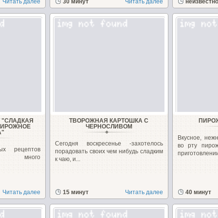
Читать далее
30 минут
Читать далее
неизвестн
 "СЛАДКАЯ
ТВОРОЖНАЯ КАРТОШКА С
ПИРО
ПИРОЖНОЕ
ЧЕРНОСЛИВОМ
А"
Вкусное, неж
Сегодня воскресенье -захотелось
во рту пиро
ых рецептов
порадовать своих чем нибудь сладким
приготовлении.
, много
к чаю, и...
Читать далее
15 минут
Читать далее
40 минут