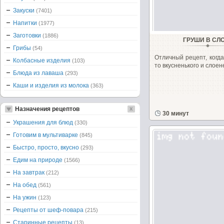
Закуски
(7401)
Напитки
(1977)
Заготовки
(1886)
ГРУШИ В СЛ
Грибы
(54)
Отличный рецепт, когда
Колбасные изделия
(103)
то вкусненького и слоен
Блюда из лаваша
(293)
Каши и изделия из молока
(363)
Назначения рецептов
30 минут
Украшения для блюд
(330)
Готовим в мультиварке
(845)
Быстро, просто, вкусно
(293)
Едим на природе
(1566)
На завтрак
(212)
На обед
(561)
На ужин
(123)
Рецепты от шеф-повара
(215)
Старинные рецепты
(13)