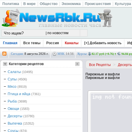
Политика
В мире
Общество
Экономика
Происшествия
Культура
Главная
Все темы
Россия
Каналы
[+] Добавить новость
И
Сегодня:
8 августа 2026 г.
MSK
14
:
56
Курсы:
82.17 руб (+0.76)
94.84 ру
Категории рецептов
>
Все Рецепты
Десерт
Салаты
(10495)
Пирожные и вафли
Пирожные и вафли
Супы
(4506)
Мясо
(8919)
Птица и яйца
(7361)
Рыба
(3698)
Овощи
(1583)
Десерты
(10780)
Выпечка
(15352)
Соусы
(874)