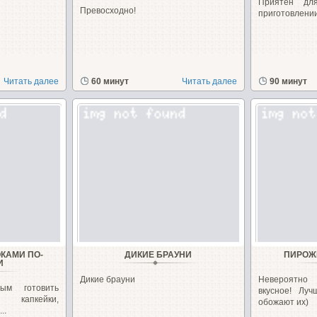
Приятен дл
Превосходно!
приготовлении
Читать далее
60 минут
Читать далее
90 минут
КАМИ ПО-
ДИКИЕ БРАУНИ
ПИРОЖ
И
Дикие брауни
Невероятно 
ым готовить
вкусное! Лу
 капкейки,
обожают их)
..