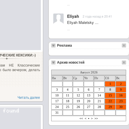
...
Eliyah
2 года назад в 20:41
Eliyah Maletsky ...
...
Реклама
ЧЕСКИЕ КЕКСИКИ:-)
Архив новостей
Вам НЕ Классические
о было вечером, делать
Август 2026
Пн
Вт
Ср
Чт
Пт
Сб
Вс
1
2
3
4
5
6
7
8
9
10
11
12
13
14
15
16
Читать далее
17
18
19
20
21
22
23
24
25
26
27
28
29
30
31
<<
<
•
>
>>