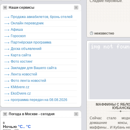
Сладкие пирожные.
Наши сервисы
Продажа авиабилетов, бронь отелей
Онлайн переводчик
Афиша
неизвестно
Гороскоп
Партнёрская программа
Доска объявлений
Карта сайта
Фото хостинг
Закладки для Вашего сайта
Лента новостей
Фото лента новостей
KMdvere.cz
EkoDvere.cz
программа передач на 08.08.2026
МАФФИНЫ С ЯБЛО
КУБАНСК
Погода в Москве - сегодня
Сейчас стало модн
в
домашние кексы,
Ночью
°C.. °C
маффины... И Кубань не.
ветер – м/c