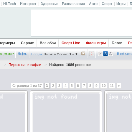
Hi-Tech
Интернет
Здоровье
Развлечения
Авто
Спорт
Игры
Б
формеры
Сервис
Все обои
Спорт Live
Флеш игры
Блоги
Р
Нефть:
В избранн
б (+0.78)
Погода:
Ночью в Москве:
°C.. °C
>
>
ы
Пирожные и вафли
Найдено:
1086
рецептов
Страница 1 из 37
1
2
3
4
5
6
7
8
9
10
11
»