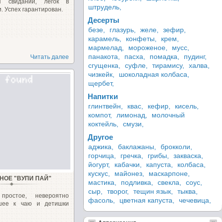
я свиданий, легок в
штрудель,
. Успех гарантирован.
Десерты
безе,
глазурь,
желе,
зефир,
карамель,
конфеты,
крем,
мармелад,
мороженое,
мусс,
панакота,
пасха,
помадка,
пудинг,
Читать далее
сгущенка,
суфле,
тирамису,
халва,
чизкейк,
шоколадная колбаса,
щербет,
Напитки
глинтвейн,
квас,
кефир,
кисель,
компот,
лимонад,
молочный
коктейль,
смузи,
Другое
аджика,
баклажаны,
брокколи,
горчица,
гречка,
грибы,
закваска,
йогурт,
кабачки,
капуста,
колбаса,
кускус,
майонез,
маскарпоне,
НОЕ "ВУПИ ПАЙ"
мастика,
подливка,
свекла,
соус,
сыр,
творог,
тещин язык,
тыква,
простое, невероятно
фасоль,
цветная капуста,
чечевица,
чшее к чаю и детишки