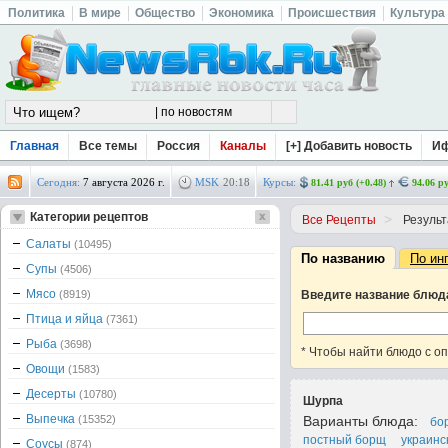
Политика
В мире
Общество
Экономика
Происшествия
Культура
Главная
Все темы
Россия
Каналы
[+] Добавить новость
И
Сегодня:
7 августа 2026 г.
MSK
20
:
18
Курсы:
81.41 руб (+0.48)
94.06 ру
Категории рецептов
>
Все Рецепты
Результ
Салаты
(10495)
По названию
По ин
Супы
(4506)
Мясо
(8919)
Введите название блюд
Птица и яйца
(7361)
Рыба
(3698)
* Чтобы найти блюдо с о
Овощи
(1583)
Десерты
(10780)
Шурпа
Выпечка
(15352)
Варианты блюда:
бо
постный борщ
украинс
Соусы
(874)