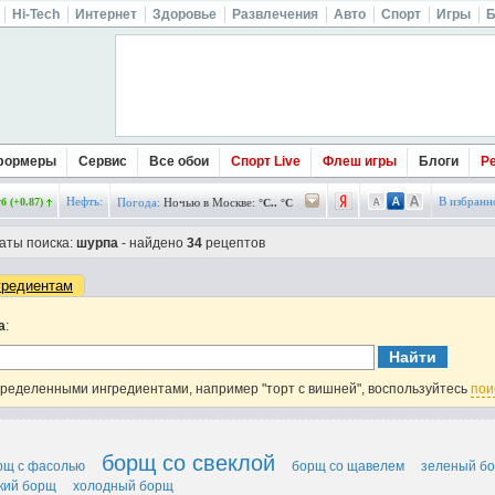
Hi-Tech
Интернет
Здоровье
Развлечения
Авто
Спорт
Игры
Б
формеры
Сервис
Все обои
Спорт Live
Флеш игры
Блоги
Р
Нефть:
В избранн
б (+0.87)
Погода:
Ночью в Москве:
°C.. °C
аты поиска:
шурпа
- найдено
34
рецептов
гредиентам
а
:
пределенными ингредиентами, например "торт с вишней", воспользуйтесь
пои
борщ со свеклой
рщ с фасолью
борщ со щавелем
зеленый б
кий борщ
холодный борщ