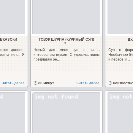
АВКАЗСКИ
ТОВУК ШУРПА (КУРИНЫЙ СУП)
ДУ
птов данного
Новый для меня суп, с очень
Суп с фарш
епта нет... Я
интересным вкусом. С удовольствием
Необычное бл
предлагаю ре...
и первое, и...
Читать далее
80 минут
Читать далее
неизвестн