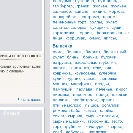
бастурма,
буженина,
бутерброды,
гамбургер,
гренки,
жульен,
жюльен,
заливное,
канапе,
мидии,
морковь
по-корейски,
пастрома,
паштет,
печеночный торт,
роллы,
рулет,
салаты,
селедка,
сухарики,
суши,
тарталетки,
террин,
фаршированные
яйца,
форшмак,
хумус,
чипсы,
Выпечка
ачма,
беляши,
бисквит,
бисквитный
УРИЦЫ РЕЦЕПТ С ФОТО
рулет,
блины,
брауни,
булочки,
ватрушки,
вафельные трубочки,
 блюдо восточной кухни
вафли,
запеканка,
кекс,
киш,
очки с овощами
коврижка,
круассаны,
кулебяка,
кулич,
курник,
лаваш,
лепешки,
манник,
маффины,
оладьи,
пампушки,
пахлава,
печенье,
пирог,
пирожки,
пирожное,
пицца,
плюшки,
пончики,
профитроли,
пряник,
Читать далее
птичье молоко,
пышки,
рогалики,
ромовая баба,
самса,
слойка,
сочни,
сырник,
сырные палочки,
сырные шарики,
творожник,
тесто,
торт,
трубочки,
хачапури,
хворост,
хлеб,
чебуреки,
шарлотка,