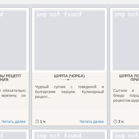
НЫ РЕЦЕПТ
ШУРПА (ЧОРБА)
ШУРПА ПО
ЕНИЯ
ПРИ
Чудный супчик с говядиной и
 обязательно
Сытное и з
болгарским перцем. Кулинарный
 мужчину, он
блюдо порад
рецепт...
рецептов шурп
Читать далее
1 ч
Читать далее
3 ч