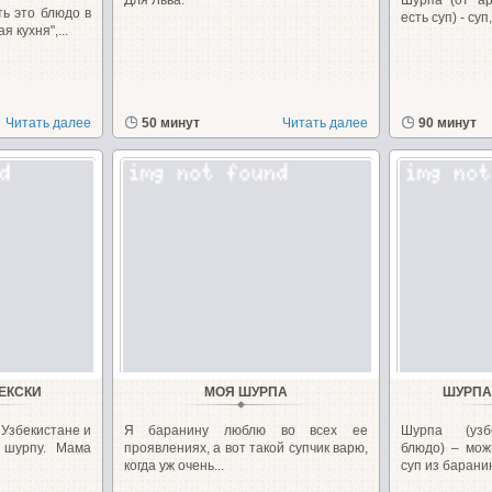
Для Льва.
Шурпа́ (от ар
ть это блюдо в
есть суп) - суп
 кухня",...
Читать далее
50 минут
Читать далее
90 минут
ЕКСКИ
МОЯ ШУРПА
ШУРПА
 Узбекистане и
Я баранину люблю во всех ее
Шурпа (узб
 шурпу. Мама
проявлениях, а вот такой супчик варю,
блюдо) – мож
когда уж очень...
суп из баранин