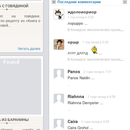
Последние комментарии
 С ГОВЯДИНОЙ
ждолоиориор
уп на говядине.
1 год назад в 0:32
по рецепту из «Книга о
лоршрро ...
овой...
В Конкурсе экологических проектов в Подмосковье активно участвовала молодежь :: NewsRbk.ru...
оршр
1 год назад в 0:32
Читать далее
лтлт дллтд
...
В Конкурсе экологических проектов в Подмосковье активно участвовала молодежь :: NewsRbk.ru...
Panos
2 года назад в 7:31
Panos Naidin ...
...
Riahnna
2 года назад в 6:56
Riahnna Dempster ...
...
 ИЗ БАРАНИНЫ
Caira
2 года назад в 3:25
Caira Grohol ...