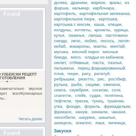
долма,
драники,
жаркое,
зразы,
из
фарша,
кальмар,
карбонара,
картофель,
картофельная запеканка,
картофельное пюре,
картошка,
картошка с мясом,
каша,
клецки,
колдуны,
котлеты,
крокеты,
курица,
кутья,
лазанья,
лапша,
ласточкино
гнездо,
лечо,
лобио,
лосось,
люля-
кебаб,
макароны,
манты,
минтай,
мусака,
мясной пирог,
мясные
блюда,
мясо,
оладьи из кабачков,
омлет,
отбивные,
паста,
паэлья,
пельмени,
перец фаршированный,
плов,
пюре,
рагу,
рататуй,
 УЗБЕКСКИ РЕЦЕПТ
ГОТОВЛЕНИЯ
ребрышки,
ризотто,
рис,
ростбиф,
рулька,
рыба,
сациви,
свинина,
амечательно вкусное
семга,
скумбрия,
сосиски,
соте,
ует всех!Кулинарных
спагетти,
стейк,
судак,
телятина,
ы...
тефтели,
треска,
тунец,
тушенка,
утка,
фондю,
форель,
фрикадельки,
фрикасе,
ханум,
хинкали,
чанахи,
чахохбили,
шаурма,
шашлык,
Читать далее
шницель,
эскалоп,
язык,
яичница,
Закуски