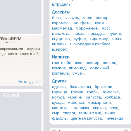
штрудель,
Десерты
безе,
глазурь,
желе,
зефир,
карамель,
конфеты,
крем,
мармелад,
мороженое,
мусс,
панакота,
пасха,
помадка,
пудинг,
сгущенка,
суфле,
тирамису,
халва,
ЛМА-ШУРПА
чизкейк,
шоколадная колбаса,
щербет,
ированными перцам.
юдо, сочетающее в себе
Напитки
глинтвейн,
квас,
кефир,
кисель,
компот,
лимонад,
молочный
коктейль,
смузи,
Другое
о
Читать далее
аджика,
баклажаны,
брокколи,
горчица,
гречка,
грибы,
закваска,
йогурт,
кабачки,
капуста,
колбаса,
кускус,
майонез,
маскарпоне,
мастика,
подливка,
свекла,
соус,
сыр,
творог,
тещин язык,
тыква,
фасоль,
цветная капуста,
чечевица,