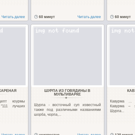
Читать далее
60 минут
Читать далее
60 минут
ЖАРЕНАЯ
ШУРПА ИЗ ГОВЯДИНЫ В
КАВ
МУЛЬТИВАРКЕ
цепт коурмы
Кавурма … 
Шурпа - восточный суп известный
 "111 лучших
Кавурма – э
также под различными названиями
Шурпа...
шорба, чорпа,...