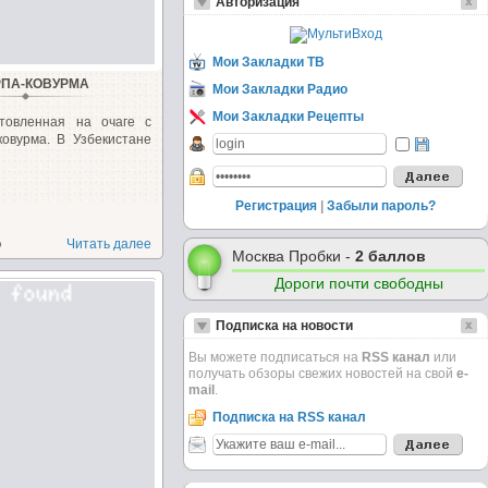
Авторизация
Мои Закладки ТВ
ПА-КОВУРМА
Мои Закладки Радио
Мои Закладки Рецепты
отовленная на очаге с
ковурма. В Узбекистане
Регистрация
|
Забыли пароль?
о
Читать далее
Москва Пробки -
2 баллов
Дороги почти свободны
Подписка на новости
Вы можете подписаться на
RSS канал
или
получать обзоры свежих новостей на свой
e-
mail
.
Подписка на RSS канал