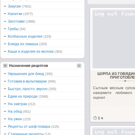
Закуски
(7401)
Напитки
(1977)
Заготовки
(1886)
Грибы
(54)
Колбасные изделия
(103)
Блюда из лаваша
(293)
Каши и изделия из молока
(363)
Назначения рецептов
Украшения для блюд
ШУРПА ИЗ ГОВЯДИ
(330)
ПРИГОТОВЛ
Готовим в мультиварке
(845)
Сытным мясным супом
Быстро, просто, вкусно
(293)
накормите любимого
Едим на природе
(1566)
оценит
На завтрак
(212)
На обед
(561)
1 ч
На ужин
(123)
Рецепты от шеф-повара
(215)
Старинные рецепты
(13)