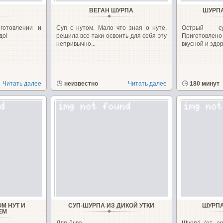
ВЕГАН ШУРПА
ШУРПА
готовлении и
Суп с нутом. Мало что зная о нуте,
Острый с
до!
решила все-таки освоить для себя эту
Приготовлено 
непривычно...
вкусной и здор
Читать далее
неизвестно
Читать далее
180 минут
М НУТ И
СУП-ШУРПА ИЗ ДИКОЙ УТКИ
ШУРПА
ЕМ