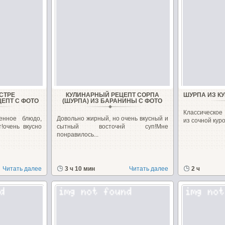
СТРЕ
КУЛИНАРНЫЙ РЕЦЕПТ СОРПА
ШУРПА ИЗ К
ЕПТ С ФОТО
(ШУРПА) ИЗ БАРАНИНЫ С ФОТО
Классическое
енное блюдо,
Довольно жирный, но очень вкусный и
из сочной кур
!очень вкусно
сытный восточнй суп!Мне
понравилось...
Читать далее
3 ч 10 мин
Читать далее
2 ч