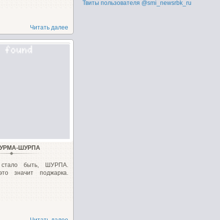
Твиты пользователя @smi_newsrbk_ru
Читать далее
УРМА-ШУРПА
стало быть, ШУРПА.
то значит поджарка.