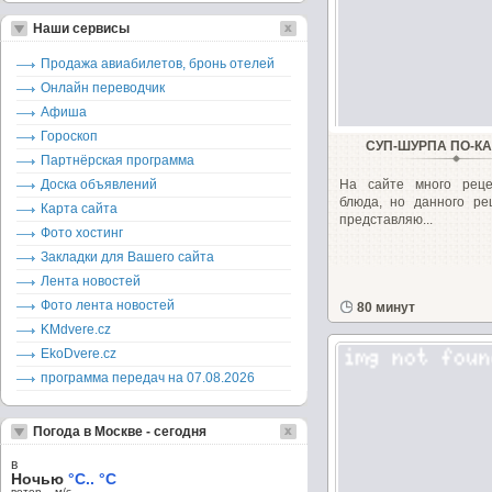
Наши сервисы
Продажа авиабилетов, бронь отелей
Онлайн переводчик
Афиша
Гороскоп
СУП-ШУРПА ПО-К
Партнёрская программа
Доска объявлений
На сайте много реце
блюда, но данного рец
Карта сайта
представляю...
Фото хостинг
Закладки для Вашего сайта
Лента новостей
Фото лента новостей
80 минут
KMdvere.cz
EkoDvere.cz
программа передач на 07.08.2026
Погода в Москве - сегодня
в
Ночью
°C.. °C
ветер – м/c