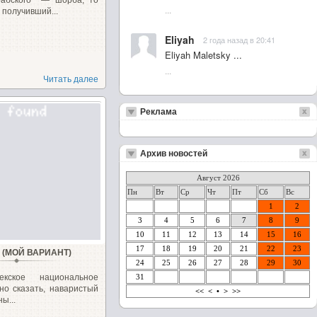
абского‎ ‎ — шорба, то
...
, получивший...
Eliyah
2 года назад в 20:41
Eliyah Maletsky ...
...
Читать далее
Реклама
Архив новостей
Август 2026
Пн
Вт
Ср
Чт
Пт
Сб
Вс
1
2
3
4
5
6
7
8
9
10
11
12
13
14
15
16
17
18
19
20
21
22
23
 (МОЙ ВАРИАНТ)
24
25
26
27
28
29
30
екское национальное
31
но сказать, наваристый
<<
<
•
>
>>
ы...