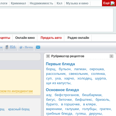
Ещё
логи
Криминал
Недвижимость
Кхл
Музыка и кино
ецепты
Онлайн кино
Продать авто
Радио онлайн
PDA
ое
@
- Почта
Рубрикатор рецептов
Первые блюда
борщ,
бульон,
лагман,
окрошка,
рассольник,
свекольник,
солянка,
суп,
уха,
харчо,
холодец,
шурпа,
щи из капусты,
Основное блюдо
ском по ингредиентам
азу,
бефстроганов,
бешбармак,
бигус,
биточки,
бифштекс,
бризоль,
бурито,
в горшочке,
в кляре,
вареники,
галушки,
голубцы,
гратен,
орщ
красный борщ
грибные блюда,
гуляш,
деруны,