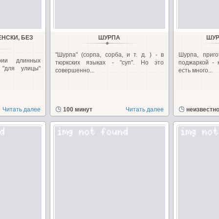
ЕНСКИ, БЕЗ
ШУРПА
ШУР
"Шурпа" (сорпа, сорба, и т. д. ) - в
Шурпа, приг
рии длинных
тюркских языках - "суп". Но это
поджаркой - 
"для улицы"
совершенно...
есть много...
Читать далее
100 минут
Читать далее
неизвестн