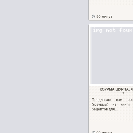
90 минут
КОУРМА ШУРПА, 
Предлагаю вам ре
(ковурмы) из книги
рецептов для...