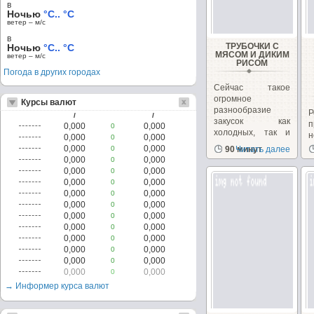
в
Ночью
°C.. °C
ветер – м/c
в
ТРУБОЧКИ С
Ночью
°C.. °C
МЯСОМ И ДИКИМ
ветер – м/c
РИСОМ
Погода в других городах
Сейчас такое
огромное
Курсы валют
разнообразие
Р
/
/
закусок как
п
0,000
0,000
0
холодных, так и
н
0,000
0,000
0
горячих; простых...
в
0,000
0,000
0
90 минут
Читать далее
т
0,000
0,000
0
д
0,000
0,000
0
н
0,000
0,000
0
0,000
0,000
0
0,000
0,000
0
0,000
0,000
0
0,000
0,000
0
0,000
0,000
0
0,000
0,000
0
0,000
0,000
0
0,000
0,000
0
→ Информер курса валют