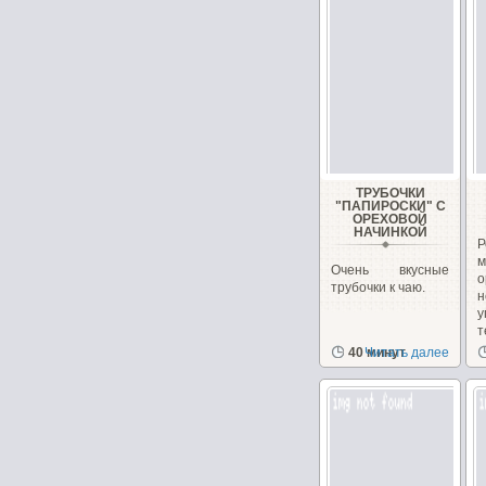
ТРУБОЧКИ
"ПАПИРОСКИ" С
ОРЕХОВОЙ
НАЧИНКОЙ
Р
м
Очень вкусные
трубочки к чаю.
н
у
т
40 минут
Читать далее