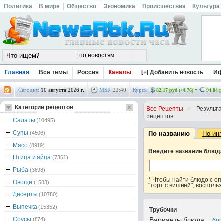
Политика
В мире
Общество
Экономика
Происшествия
Культура
Главная
Все темы
Россия
Каналы
[+] Добавить новость
И
Сегодня:
10 августа 2026 г.
MSK
22
:
40
Курсы:
82.17 руб (+0.76)
94.84 
Категории рецептов
>
Все Рецепты
Результа
рецептов
Салаты
(10495)
Супы
(4506)
По названию
По ин
Мясо
(8919)
Введите название блюд
Птица и яйца
(7361)
Рыба
(3698)
* Чтобы найти блюдо с 
Овощи
(1583)
"торт с вишней", восполь
Десерты
(10780)
Выпечка
(15352)
Трубочки
Соусы
Варианты блюда:
(874)
бо