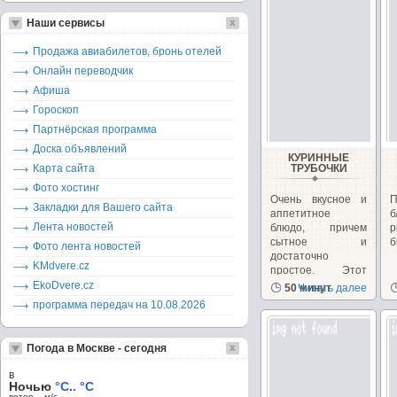
Наши сервисы
Продажа авиабилетов, бронь отелей
Онлайн переводчик
Афиша
Гороскоп
Партнёрская программа
Доска объявлений
КУРИННЫЕ
Карта сайта
ТРУБОЧКИ
Фото хостинг
Очень вкусное и
П
Закладки для Вашего сайта
аппетитное
б
Лента новостей
блюдо, причем
сытное и
б
Фото лента новостей
достаточно
KMdvere.cz
простое. Этот
рецепт...
EkoDvere.cz
50 минут
Читать далее
программа передач на 10.08.2026
Погода в Москве - сегодня
в
Ночью
°C.. °C
ветер – м/c