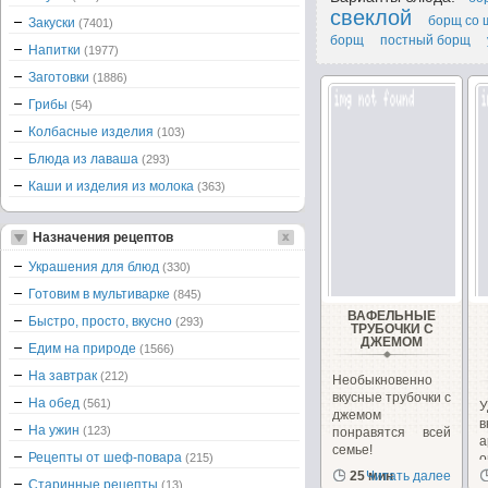
свеклой
борщ со 
Закуски
(7401)
борщ
постный борщ
Напитки
(1977)
Заготовки
(1886)
Грибы
(54)
Колбасные изделия
(103)
Блюда из лаваша
(293)
Каши и изделия из молока
(363)
Назначения рецептов
Украшения для блюд
(330)
Готовим в мультиварке
(845)
ВАФЕЛЬНЫЕ
Быстро, просто, вкусно
(293)
ТРУБОЧКИ С
ДЖЕМОМ
Едим на природе
(1566)
На завтрак
(212)
Необыкновенно
вкусные трубочки с
На обед
(561)
У
джемом
в
На ужин
(123)
понравятся всей
а
семье!
Рецепты от шеф-повара
(215)
о
25 мин
Читать далее
1
Старинные рецепты
(13)