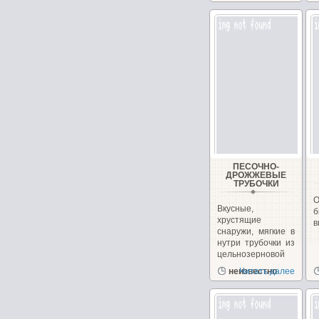
ПЕСОЧНО-
ДРОЖЖЕВЫЕ
ТРУБОЧКИ
Вкусные,
хрустящие
в
снаружи, мягкие в
нутри трубочки из
цельнозерновой
муки.
неизвестно
Читать далее