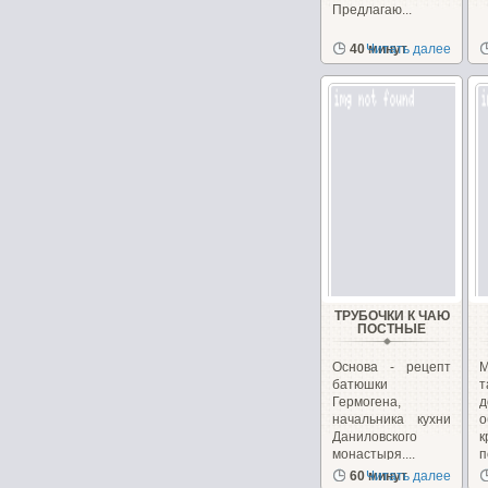
Предлагаю...
40 минут
Читать далее
ТРУБОЧКИ К ЧАЮ
ПОСТНЫЕ
Основа - рецепт
батюшки
Гермогена,
начальника кухни
Даниловского
монастыря....
п
60 минут
Читать далее