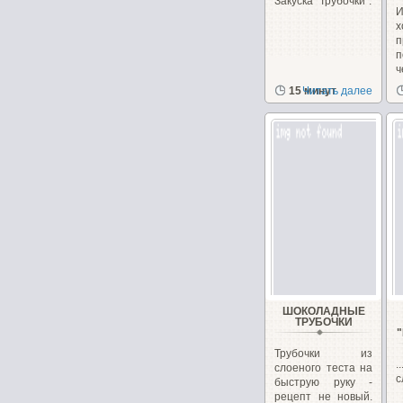
Закуска "Трубочки".
И
п
п
ч
15 минут
Читать далее
ШОКОЛАДНЫЕ
ТРУБОЧКИ
Трубочки из
.
слоеного теста на
с
быструю руку -
рецепт не новый.