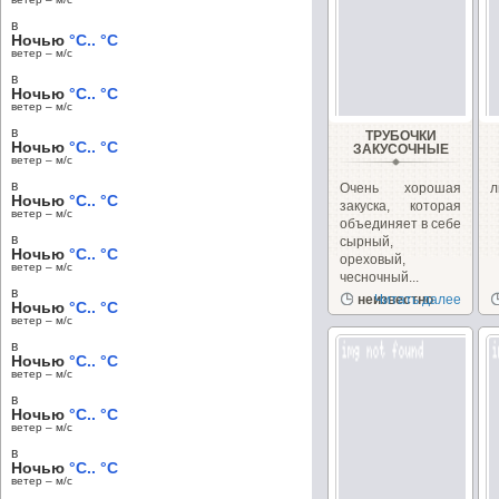
в
Ночью
°C.. °C
ветер – м/c
в
Ночью
°C.. °C
ветер – м/c
в
ТРУБОЧКИ
Ночью
°C.. °C
ЗАКУСОЧНЫЕ
ветер – м/c
в
Очень хорошая
л
Ночью
°C.. °C
закуска, которая
ветер – м/c
объединяет в себе
в
сырный,
Ночью
°C.. °C
ореховый,
ветер – м/c
чесночный...
в
неизвестно
Читать далее
Ночью
°C.. °C
ветер – м/c
в
Ночью
°C.. °C
ветер – м/c
в
Ночью
°C.. °C
ветер – м/c
в
Ночью
°C.. °C
ветер – м/c