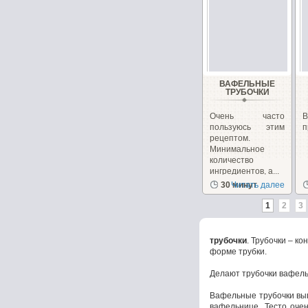
ВАФЕЛЬНЫЕ
ТРУБОЧКИ
Очень часто
В
пользуюсь этим
п
рецептом.
Минимальное
количество
ингредиентов, а...
30 минут
Читать далее
1
2
3
трубочки
. Трубочки – к
форме трубки.
Делают трубочки вафель
Вафельные трубочки вы
вафельнице. Тесто оче