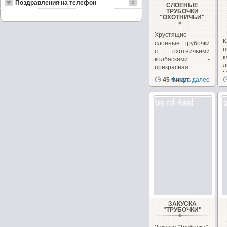
Поздравления на телефон
СЛОЕНЫЕ
ТРУБОЧКИ
"ОХОТНИЧЬИ"
Хрустящие
К
слоеные трубочки
п
с охотничьими
к
колбасками -
л
прекрасная
П
горячая закуска...
45 минут
Читать далее
в
ЗАКУСКА
"ТРУБОЧКИ"