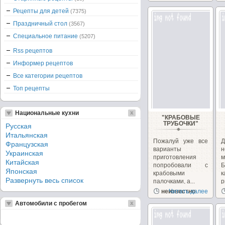
Рецепты для детей
(7375)
Праздничный стол
(3567)
Специальное питание
(5207)
Rss рецептов
Информер рецептов
Все категории рецептов
Топ рецепты
Национальные кухни
"КРАБОВЫЕ
ТРУБОЧКИ"
Русская
Итальянская
Пожалуй уже все
Французская
варианты
Украинская
приготовления
м
Китайская
попробовали с
Б
Японская
крабовыми
Развернуть весь список
палочками, а...
р
неизвестно
Читать далее
Автомобили с пробегом