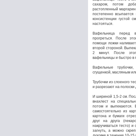
сахаром, потом доб
растопленный маргарин
постепенно всыпается 
консистенции густой с
настояться.
Вафельница перед в
прогреться. После эт
помощи ложки наливает
второй стороной. Выпек
2 минут. После это
вафельницы и быстро в г
Вафельные трубочки,
сгущенкой, масляным ил
Трубочки из слоеного те
и разрезают на полоски 
И шириной 1,5-2 см. Пос
внахлест на специаль
потом и выпекаются. 
самостоятельно из кар
картона и бумаги отре
друг на друга (пекар
накручиваться тесто) и 
загнуть, а можно скре
духовке в течение 10-15 