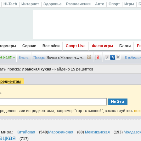
Hi-Tech
Интернет
Здоровье
Развлечения
Авто
Спорт
Игры
Б
формеры
Сервис
Все обои
Спорт Live
Флеш игры
Блоги
Р
Нефть:
В избранн
б (+0.87)
Погода:
Ночью в Москве:
°C.. °C
аты поиска:
Иранская кухня
- найдено
15
рецептов
гредиентам
а
:
пределенными ингредиентами, например "торт с вишней", воспользуйтесь
пои
в мира:
Китайская
(
548
)
Марокканская
(
80
)
Мексиканская
(
193
)
Молдавс
ецкая
(
717
)