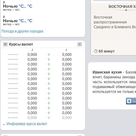
в
Ночью
°C.. °C
ВОСТОЧНАЯ 
ветер – м/c
в
Восточная с
Ночью
°C.. °C
распространенная
ветер – м/c
Среднего и Ближнего Вос
Погода в других городах
Курсы валют
/
/
60 минут
0,000
0,000
0
0,000
0,000
0
0,000
0,000
0
0,000
0,000
0
Иранская кухня
- Базов
0,000
0,000
0
ягнят, баранины (иногд
0,000
0,000
0
часть используется ли
0,000
0,000
0
подаваемый обжигающе г
0,000
0,000
0
используется не только к
0,000
0,000
0
0,000
0,000
0
Вк
0,000
0,000
0
0,000
0,000
0
0,000
0,000
0
0,000
0,000
0
→ Информер курса валют