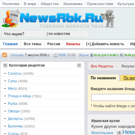
Политика
В мире
Общество
Экономика
Происшествия
Культура
Главная
Все темы
Россия
Каналы
[+] Добавить новость
И
Сегодня:
7 августа 2026 г.
MSK
23
:
56
Курсы:
81.41 руб (+0.48)
94.06 ру
Категории рецептов
>
Все Рецепты
Результ
Салаты
(10495)
По названию
По ин
Супы
(4506)
Мясо
(8919)
Введите название блюд
Птица и яйца
(7361)
Рыба
(3698)
* Чтобы найти блюдо с о
Овощи
(1583)
Десерты
(10780)
Иранская кухня
Кухня других народо
Выпечка
(15352)
Нем
Монгольская
(
3
)
Соусы
(874)