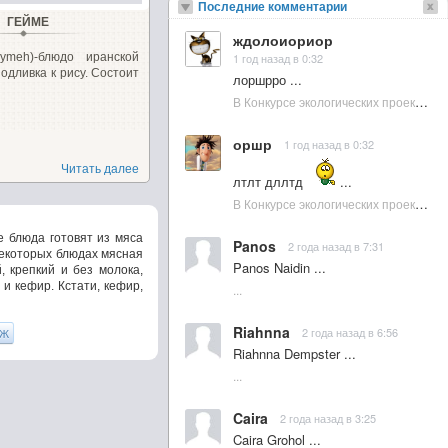
Последние комментарии
ГЕЙМЕ
ждолоиориор
ymeh)-блюдо иранской
1 год назад в 0:32
подливка к рису. Состоит
лоршрро ...
В Конкурсе экологических проектов в Подмосковье активно участвовала молодежь :: NewsRbk.ru...
оршр
1 год назад в 0:32
Читать далее
лтлт дллтд
...
В Конкурсе экологических проектов в Подмосковье активно участвовала молодежь :: NewsRbk.ru...
е блюда готовят из мяса
Panos
2 года назад в 7:31
некоторых блюдах мясная
Panos Naidin ...
 крепкий и без молока,
и кефир. Кстати, кефир,
...
Riahnna
2 года назад в 6:56
Ж
Riahnna Dempster ...
...
Caira
2 года назад в 3:25
Caira Grohol ...