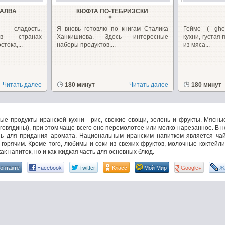
ХАЛВА
КЮФТА ПО-ТЕБРИЗСКИ
ладость,
Я вновь готовлю по книгам Сталика
Гейме ( ghe
 в странах
Ханкишиева. Здесь интересные
кухни, густая 
тока,...
наборы продуктов,...
из мяса...
Читать далее
180 минут
Читать далее
180 минут
ые продукты иранской кухни - рис, свежие овощи, зелень и фрукты. Мясны
а говядины), при этом чаще всего оно перемолотое или мелко нарезанное. В 
шь для придания аромата. Национальным иранским напитком является чай,
орячим. Кроме того, любимы и соки из свежих фруктов, молочные коктейли 
ак напиток, но и как жидкая часть для основных блюд.
онтакте
Facebook
Twitter
Класс
Мой Мир
Google+
Ж