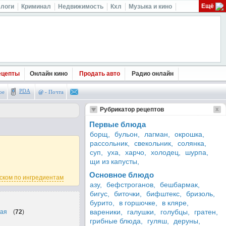
Ещё
логи
Криминал
Недвижимость
Кхл
Музыка и кино
ецепты
Онлайн кино
Продать авто
Радио онлайн
PDA
ое
@
- Почта
Рубрикатор рецептов
Первые блюда
борщ,
бульон,
лагман,
окрошка,
рассольник,
свекольник,
солянка,
суп,
уха,
харчо,
холодец,
шурпа,
щи из капусты,
Основное блюдо
ском по ингредиентам
азу,
бефстроганов,
бешбармак,
бигус,
биточки,
бифштекс,
бризоль,
бурито,
в горшочке,
в кляре,
вареники,
галушки,
голубцы,
гратен,
кая
(
72
)
грибные блюда,
гуляш,
деруны,