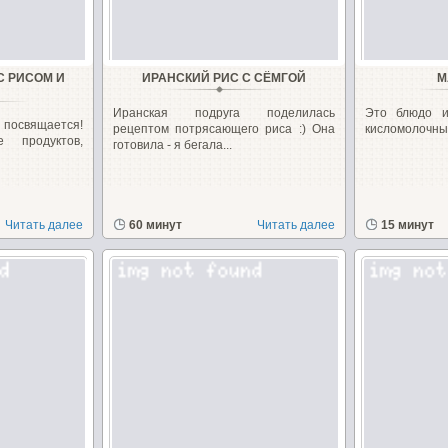
С РИСОМ И
ИРАНСКИЙ РИС С СЁМГОЙ
М
Иранская подруга поделилась
Это блюдо ир
посвящается!
рецептом потрясающего риса :) Она
кисломолочный 
е продуктов,
готовила - я бегала...
Читать далее
60 минут
Читать далее
15 минут