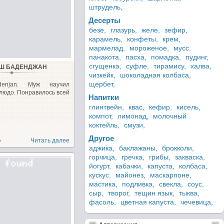
штрудель,
Десерты
безе,
глазурь,
желе,
зефир,
карамель,
конфеты,
крем,
мармелад,
мороженое,
мусс,
панакота,
пасха,
помадка,
пудинг,
сгущенка,
суфле,
тирамису,
халва,
Ш БАДЕНДЖАН
чизкейк,
шоколадная колбаса,
щербет,
denjan. Муж научил
блюдо. Понравилось всей
Напитки
глинтвейн,
квас,
кефир,
кисель,
компот,
лимонад,
молочный
коктейль,
смузи,
Другое
о
Читать далее
аджика,
баклажаны,
брокколи,
горчица,
гречка,
грибы,
закваска,
йогурт,
кабачки,
капуста,
колбаса,
кускус,
майонез,
маскарпоне,
мастика,
подливка,
свекла,
соус,
сыр,
творог,
тещин язык,
тыква,
фасоль,
цветная капуста,
чечевица,