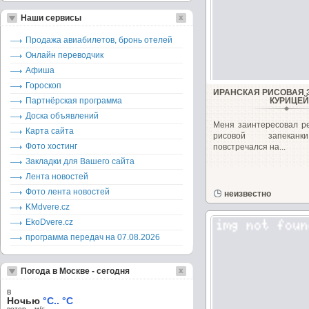
Наши сервисы
Продажа авиабилетов, бронь отелей
Онлайн переводчик
Афиша
Гороскоп
ИРАНСКАЯ РИСОВАЯ 
Партнёрская программа
КУРИЦЕ
Доска объявлений
Меня заинтересовал р
Карта сайта
рисовой запеканк
Фото хостинг
повстречался на...
Закладки для Вашего сайта
Лента новостей
Фото лента новостей
неизвестно
KMdvere.cz
EkoDvere.cz
программа передач на 07.08.2026
Погода в Москве - сегодня
в
Ночью
°C.. °C
ветер – м/c