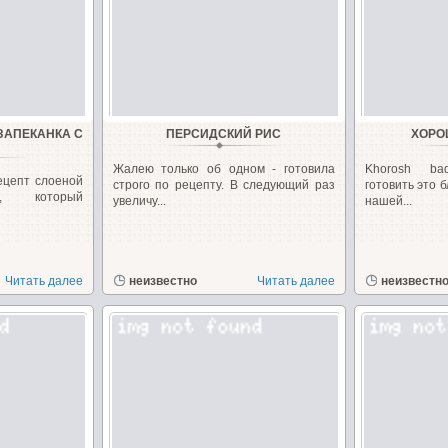
ЗАПЕКАНКА С
ПЕРСИДСКИЙ РИС
ХОРО
Й
Жалею только об одном - готовила
Khorosh ba
ецепт слоеной
строго по рецепту. В следующий раз
готовить это 
и, который
увеличу...
нашей...
Читать далее
неизвестно
Читать далее
неизвестн