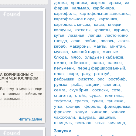
долма,
драники,
жаркое,
зразы,
из
фарша,
кальмар,
карбонара,
картофель,
картофельная запеканка,
картофельное пюре,
картошка,
картошка с мясом,
каша,
клецки,
колдуны,
котлеты,
крокеты,
курица,
кутья,
лазанья,
лапша,
ласточкино
гнездо,
лечо,
лобио,
лосось,
люля-
кебаб,
макароны,
манты,
минтай,
мусака,
мясной пирог,
мясные
блюда,
мясо,
оладьи из кабачков,
омлет,
отбивные,
паста,
паэлья,
пельмени,
перец фаршированный,
плов,
пюре,
рагу,
рататуй,
А-КОРНИШОНЫ С
ЕМ И ЧЕРНОСЛИВОМ
ребрышки,
ризотто,
рис,
ростбиф,
рулька,
рыба,
сациви,
свинина,
 Вашему вниманию еще
семга,
скумбрия,
сосиски,
соте,
т с моими любимыми
спагетти,
стейк,
судак,
телятина,
рнишонами....
тефтели,
треска,
тунец,
тушенка,
утка,
фондю,
форель,
фрикадельки,
фрикасе,
ханум,
хинкали,
чанахи,
чахохбили,
шаурма,
шашлык,
Читать далее
шницель,
эскалоп,
язык,
яичница,
Закуски