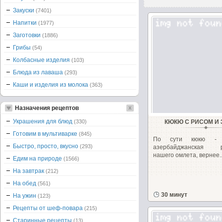
Закуски
(7401)
Напитки
(1977)
Заготовки
(1886)
Грибы
(54)
Колбасные изделия
(103)
Блюда из лаваша
(293)
Каши и изделия из молока
(363)
Назначения рецептов
Украшения для блюд
(330)
КЮКЮ С РИСОМ И
Готовим в мультиварке
(845)
По сути кюкю - 
Быстро, просто, вкусно
(293)
азербайджанская ра
нашего омлета, вернее..
Едим на природе
(1566)
На завтрак
(212)
На обед
(561)
30 минут
На ужин
(123)
Рецепты от шеф-повара
(215)
Старинные рецепты
(13)