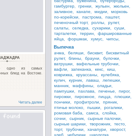
бастурма,
буженина,
бутерброды,
гамбургер,
гренки,
жульен,
жюльен,
заливное,
канапе,
мидии,
морковь
по-корейски,
пастрома,
паштет,
печеночный торт,
роллы,
рулет,
салаты,
селедка,
сухарики,
суши,
тарталетки,
террин,
фаршированные
яйца,
форшмак,
хумус,
чипсы,
Выпечка
ачма,
беляши,
бисквит,
бисквитный
МАДЖАДРА
рулет,
блины,
брауни,
булочки,
ватрушки,
вафельные трубочки,
 - одно из самых
вафли,
запеканка,
кекс,
киш,
нных блюд на Востоке.
коврижка,
круассаны,
кулебяка,
кулич,
курник,
лаваш,
лепешки,
манник,
маффины,
оладьи,
пампушки,
пахлава,
печенье,
пирог,
пирожки,
пирожное,
пицца,
плюшки,
пончики,
профитроли,
пряник,
Читать далее
птичье молоко,
пышки,
рогалики,
ромовая баба,
самса,
слойка,
сочни,
сырник,
сырные палочки,
сырные шарики,
творожник,
тесто,
торт,
трубочки,
хачапури,
хворост,
хлеб,
чебуреки,
шарлотка,