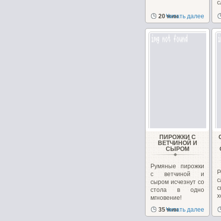
с
в
20 мин
Читать далее
ПИРОЖКИ С
ВЕТЧИНОЙ И
СЫРОМ
Румяные пирожки
с ветчиной и
с
сыром исчезнут со
с
стола в одно
х
мгновение!
д
35 мин
Читать далее