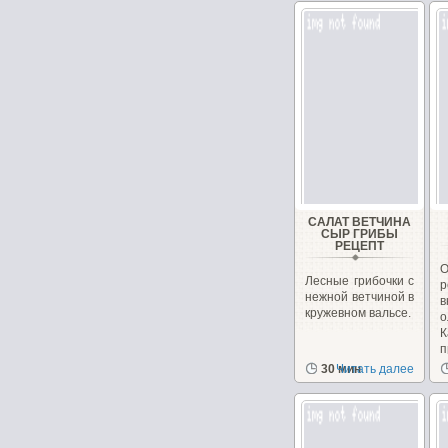
САЛАТ ВЕТЧИНА
СЫР ГРИБЫ
РЕЦЕПТ
Лесные грибочки с
р
нежной ветчиной в
в
кружевном вальсе.
о
К
п
30 мин
Читать далее