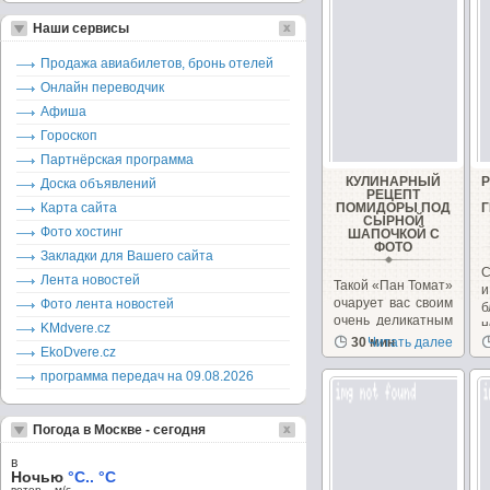
Наши сервисы
Продажа авиабилетов, бронь отелей
Онлайн переводчик
Афиша
Гороскоп
Партнёрская программа
КУЛИНАРНЫЙ
Доска объявлений
РЕЦЕПТ
Карта сайта
ПОМИДОРЫ ПОД
СЫРНОЙ
Фото хостинг
ШАПОЧКОЙ С
ФОТО
Закладки для Вашего сайта
С
Лента новостей
Такой «Пан Томат»
и
очарует вас своим
Фото лента новостей
б
очень деликатным
KMdvere.cz
вкусом.Начинка
30 мин
Читать далее
п
EkoDvere.cz
внутри...
программа передач на 09.08.2026
Погода в Москве - сегодня
в
Ночью
°C.. °C
ветер – м/c