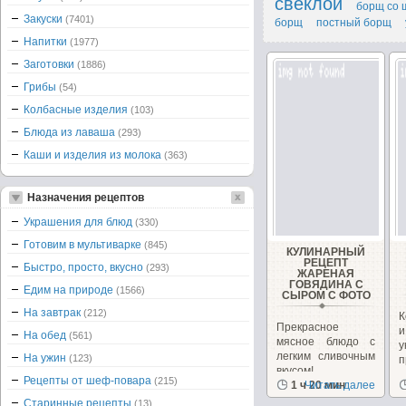
свеклой
борщ со 
Закуски
(7401)
борщ
постный борщ
Напитки
(1977)
Заготовки
(1886)
Грибы
(54)
Колбасные изделия
(103)
Блюда из лаваша
(293)
Каши и изделия из молока
(363)
Назначения рецептов
Украшения для блюд
(330)
Готовим в мультиварке
(845)
КУЛИНАРНЫЙ
РЕЦЕПТ
Быстро, просто, вкусно
(293)
ЖАРЕНАЯ
ГОВЯДИНА С
Едим на природе
(1566)
СЫРОМ С ФОТО
На завтрак
(212)
К
Прекрасное
и
На обед
(561)
мясное блюдо с
у
легким сливочным
На ужин
(123)
п
вкусом!
с
Рецепты от шеф-повара
(215)
1 ч 20 мин
Читать далее
Старинные рецепты
(13)