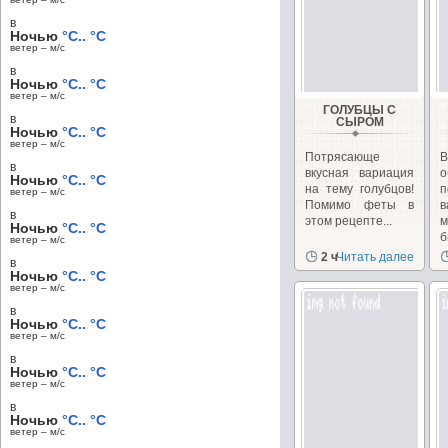
в
Ночью
°C.. °C
ветер – м/c
в
Ночью
°C.. °C
ветер – м/c
ГОЛУБЦЫ С
в
СЫРОМ
Ночью
°C.. °C
ветер – м/c
Потрясающе
В
в
вкусная вариация
о
Ночью
°C.. °C
на тему голубцов!
ветер – м/c
Помимо феты в
в
этом рецепте...
Ночью
°C.. °C
б
ветер – м/c
2 ч
Читать далее
в
Ночью
°C.. °C
ветер – м/c
в
Ночью
°C.. °C
ветер – м/c
в
Ночью
°C.. °C
ветер – м/c
в
Ночью
°C.. °C
ветер – м/c