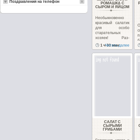
Поздравления на телефон
РОМАШКА С
СЫРОМ И ЯЙЦОМ
Необыкновенно
красивый салатик
для особо
с
старательных
п
хозяек! Раз-
б
ромашка,...
1 ч 30 мин
Читать далее
САЛАТ С
СЫРЫМИ
ГРИБАМИ