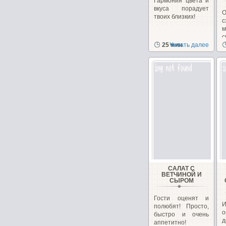
Гармония цвета и
вкуса порадует
О
твоих близких!
25 мин
Читать далее
с
с
САЛАТ С
ВЕТЧИНОЙ И
СЫРОМ
Гости оценят и
полюбят! Просто,
о
быстро и очень
аппетитно!