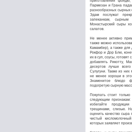
приготовления фондю,
Пармезан и Грана пада
разнообразных сырных с
Эдам послужат прекр
запеканкам, сырным 
Монастырский сыры хор
салатов.
Не менее активно прим
также можно использова
Камамбер), а также для
Рокфор и Дор Блю, коне
их в суп, соусы, готовя
добавлять Рикотту, Ма
десертов лучше всего
Сулугуни. Также из них
не менее хороши в это
Знаменитое блюдо ф
подогретую сырную массу
Покупать стоит только
следующим признакам: 
избегайте продукци
трещинами, слизью. Н
оценить качество сыра 
чистый кисломолочный
которых заявляет произ