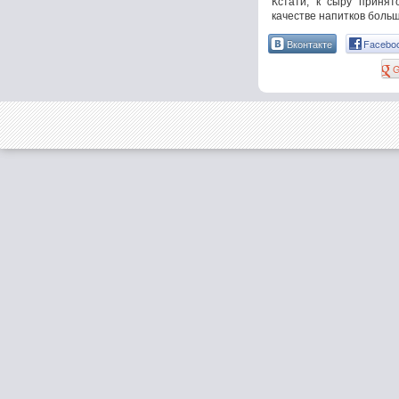
Кстати, к сыру принят
качестве напитков больш
Вконтакте
Facebo
G