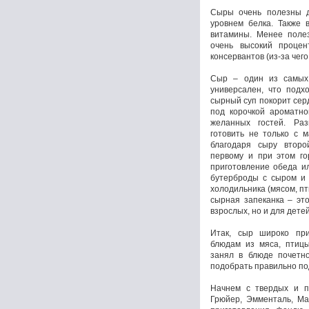
Сыры очень полезны д
уровнем белка. Также 
витамины. Менее поле
очень высокий процен
консервантов (из-за чего
Сыр – один из самых 
универсален, что подх
сырный суп покорит сер
под корочкой ароматн
желанных гостей. Ра
готовить не только с 
благодаря сыру второ
первому и при этом го
приготовление обеда и
бутерброды с сыром и 
холодильника (мясом, пти
сырная запеканка – это
взрослых, но и для детей
Итак, сыр широко при
блюдам из мяса, птицы
занял в блюде почетно
подобрать правильно по
Начнем с твердых и п
Грюйер, Эмменталь, Ма