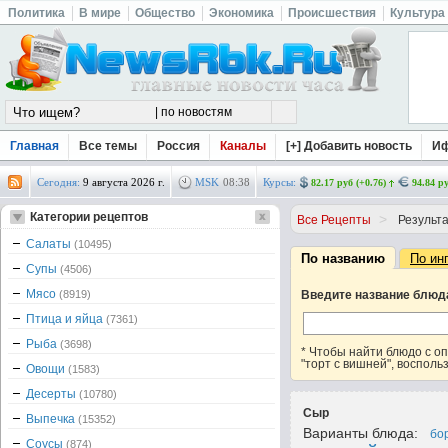
Политика
В мире
Общество
Экономика
Происшествия
Культура
Главная
Все темы
Россия
Каналы
[+] Добавить новость
И
Сегодня:
9 августа 2026 г.
MSK
08
:
38
Курсы:
82.17 руб (+0.76)
94.84 ру
Категории рецептов
>
Все Рецепты
Результа
Салаты
(10495)
По названию
По ин
Супы
(4506)
Мясо
(8919)
Введите название блюд
Птица и яйца
(7361)
Рыба
(3698)
* Чтобы найти блюдо с 
"торт с вишней", восполь
Овощи
(1583)
Десерты
(10780)
Сыр
Выпечка
(15352)
Варианты блюда:
бо
Соусы
(874)