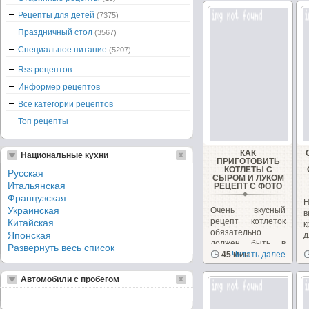
Рецепты для детей
(7375)
Праздничный стол
(3567)
Специальное питание
(5207)
Rss рецептов
Информер рецептов
Все категории рецептов
Топ рецепты
КАК
Национальные кухни
ПРИГОТОВИТЬ
КОТЛЕТЫ С
Русская
СЫРОМ И ЛУКОМ
Итальянская
РЕЦЕПТ С ФОТО
Французская
Н
Украинская
Очень вкусный
рецепт котлеток
Китайская
к
обязательно
Японская
должен быть в
т
Развернуть весь список
вашем меню!
45 мин
Читать далее
п
Автомобили с пробегом