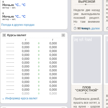
П
в
ВЫРЕЗКОЙ
Ночью
°C.. °C
ветер – м/c
Недели две назад
в
уже выкладывала
Ночью
°C.. °C
к
похожий рецепт.
ветер – м/c
А
Но там внимние
Погода в других городах
было
90 минут
Читать далее
сконцентрировано...
Курсы валют
/
/
0,000
0,000
0
0,000
0,000
0
0,000
0,000
0
0,000
0,000
0
0,000
0,000
0
0,000
0,000
0
0,000
0,000
0
0,000
0,000
0
0,000
0,000
0
0,000
0,000
0
0,000
0,000
0
0,000
0,000
0
ПЛОВ
0,000
0,000
0
"СКОРОСТНОЙ"
0,000
0,000
0
→ Информер курса валют
Прибежала домой,
р
кушать все хотят, а
а
на кухне - шаром
с