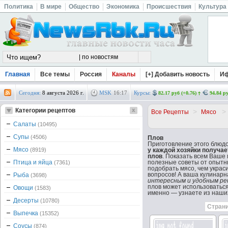
Политика
В мире
Общество
Экономика
Происшествия
Культура
Главная
Все темы
Россия
Каналы
[+] Добавить новость
И
Сегодня:
8 августа 2026 г.
MSK
16
:
17
Курсы:
82.17 руб (+0.76)
94.84 ру
Категории рецептов
>
>
Все Рецепты
Мясо
Салаты
(10495)
Супы
(4506)
Плов
Приготовление этого блюдо
Мясо
(8919)
у каждой хозяйки получа
плов
. Показать всем Ваше
Птица и яйца
полезные советы от опытны
(7361)
подобрать мясо, чем украс
вопросов! А ваша кулинарн
Рыба
(3698)
интересным и удобным ре
плов может использоваться 
Овощи
(1583)
именно — узнаете из наши
Десерты
(10780)
Страни
Выпечка
(15352)
Соусы
(874)