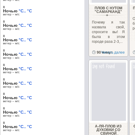
в
ПЛОВ С НУТОМ
Ночью
°C.. °C
"САМАРКАНД"
ветер – м/c
в
Почему я так
б
Ночью
°C.. °C
назвала свой,
р
ветер – м/c
спросите вы! Я
в
была в этом
Ночью
°C.. °C
городе раза 2-3,...
ветер – м/c
в
90 минут
Читать далее
Ночью
°C.. °C
ветер – м/c
в
Ночью
°C.. °C
ветер – м/c
в
Ночью
°C.. °C
ветер – м/c
в
Ночью
°C.. °C
ветер – м/c
в
Ночью
°C.. °C
ветер – м/c
в
Ночью
°C.. °C
А-ЛЯ-ПЛОВ ИЗ
ДУХОВКИ СО
ветер – м/c
СВИНОЙ