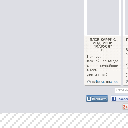
ПЛОВ-КАРРИ С
ИНДЕЙКОЙ
"МАРУСЯ"
о
Пряное,
вкуснейшее блюдо
о
с нежнейшим
в
мясом
с
диетической
п
птицы.
неизвестно
Читать далее
Страни
Вконтакте
Facebo
G