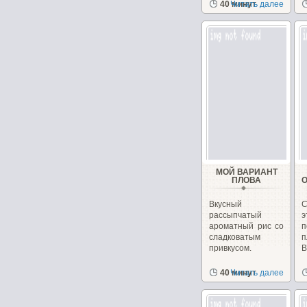
40 минут
Читать далее
МОЙ ВАРИАНТ
ПЛОВА
Вкусный
С
рассыпчатый
ароматный рис со
сладковатым
п
привкусом.
В
40 минут
Читать далее