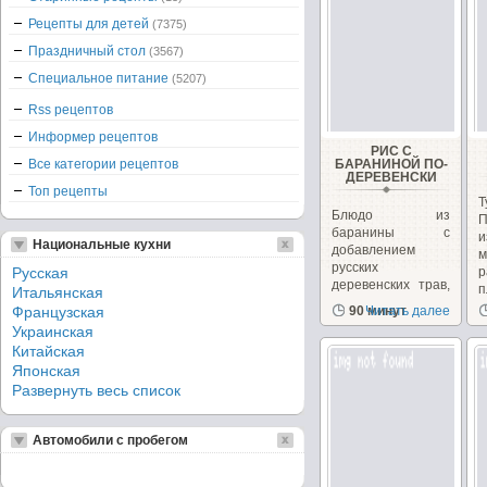
Рецепты для детей
(7375)
Праздничный стол
(3567)
Специальное питание
(5207)
Rss рецептов
Информер рецептов
РИС С
Все категории рецептов
БАРАНИНОЙ ПО-
ДЕРЕВЕНСКИ
Топ рецепты
Блюдо из
баранины с
и
Национальные кухни
добавлением
м
русских
Русская
р
деревенских трав,
п
Итальянская
совсем не
Французская
90 минут
Читать далее
традиционных...
Украинская
Китайская
Японская
Развернуть весь список
Автомобили с пробегом