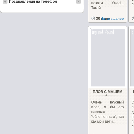
Поздравления на телефон
покати. Ужас!...
п
Такой...
30 минут
Читать далее
ПЛОВ С МАШЕМ
Очень вкусный
плов, я бы его
п
назвала
д
"облегчённым", так
п
как мои дети...
п
п