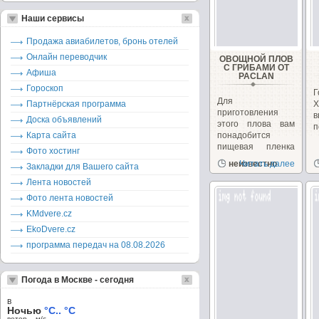
Наши сервисы
Продажа авиабилетов, бронь отелей
Онлайн переводчик
ОВОЩНОЙ ПЛОВ
С ГРИБАМИ ОТ
Афиша
PACLAN
Гороскоп
Г
Для
Партнёрская программа
Х
приготовления
Доска объявлений
этого плова вам
п
Карта сайта
понадобится
пищевая пленка
Фото хостинг
от Paclan.
неизвестно
Читать далее
Закладки для Вашего сайта
Лента новостей
Фото лента новостей
KMdvere.cz
EkoDvere.cz
программа передач на 08.08.2026
Погода в Москве - сегодня
в
Ночью
°C.. °C
ветер – м/c