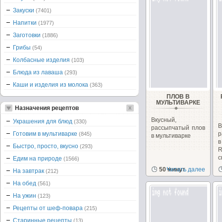
Закуски
(7401)
Напитки
(1977)
Заготовки
(1886)
Грибы
(54)
Колбасные изделия
(103)
Блюда из лаваша
(293)
Каши и изделия из молока
(363)
ПЛОВ В
МУЛЬТИВАРКЕ
Назначения рецептов
Вкусный,
Украшения для блюд
(330)
В
рассыпчатый плов
Готовим в мультиварке
р
(845)
в мультиварке
Быстро, просто, вкусно
(293)
с
Едим на природе
(1566)
50 минут
Читать далее
На завтрак
(212)
На обед
(561)
На ужин
(123)
Рецепты от шеф-повара
(215)
Старинные рецепты
(13)