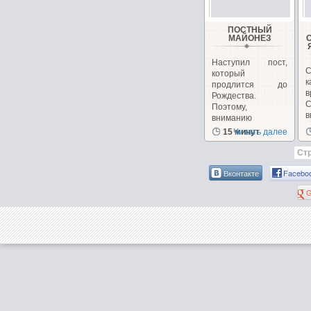
ПОСТНЫЙ
МАЙОНЕЗ
Наступил пост,
С
который
к
продлится до
в
Рождества.
Поэтому,
в
вниманию
постящихся...
15 минут
Читать далее
Стр
Вконтакте
Facebo
G