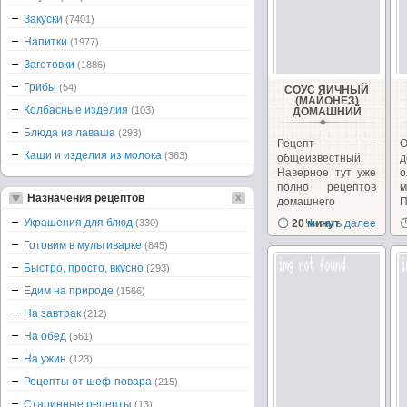
Закуски
(7401)
Напитки
(1977)
Заготовки
(1886)
Грибы
(54)
СОУС ЯИЧНЫЙ
(МАЙОНЕЗ)
Колбасные изделия
(103)
ДОМАШНИЙ
Блюда из лаваша
(293)
Рецепт -
Каши и изделия из молока
(363)
общеизвестный.
д
Наверное тут уже
о
полно рецептов
м
Назначения рецептов
домашнего
майонеза,...
п
Украшения для блюд
(330)
20 минут
Читать далее
в
Готовим в мультиварке
(845)
Быстро, просто, вкусно
(293)
Едим на природе
(1566)
На завтрак
(212)
На обед
(561)
На ужин
(123)
Рецепты от шеф-повара
(215)
Старинные рецепты
(13)