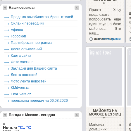
Наши сервисы
Привет. Хочу
Д
предложить
Продажа авиабилетов, бронь отелей
попробовать еще
Онлайн переводчик
один соус на базе
п
майонеза. Это
Афиша
б
наш...
Гороскоп
б
неизвестно
Читать далее
Партнёрская программа
Доска объявлений
Карта сайта
Фото хостинг
Закладки для Вашего сайта
Лента новостей
Фото лента новостей
KMdvere.cz
EkoDvere.cz
программа передач на 06.08.2026
МАЙОНЕЗ НА
МОЛОКЕ БЕЗ ЯИЦ
Погода в Москве - сегодня
в
Майонез в
Ночью
°C.. °C
домашних
д
ветер – м/c