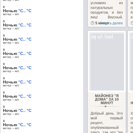
условиях из
в
натуральных
Ночью
°C.. °C
продуктов, и без
б
ветер – м/c
яиц! Вкусный,
и
в
легкий...
5 минут
Читать далее
Ночью
°C.. °C
ветер – м/c
в
Ночью
°C.. °C
ветер – м/c
в
Ночью
°C.. °C
ветер – м/c
в
Ночью
°C.. °C
ветер – м/c
в
Ночью
°C.. °C
ветер – м/c
в
Ночью
°C.. °C
МАЙОНЕЗ "Я
ДОМА" ЗА 10
ветер – м/c
МИНУТ
в
Ночью
°C.. °C
Добрый день. Это
Х
ветер – м/c
мой первый
с
в
рецепт,
п
Ночью
°C.. °C
опубликованный
с
ветер – м/c
здесь, так что "не
к