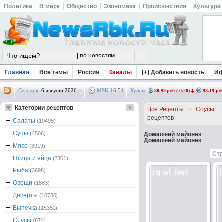
Политика
В мире
Общество
Экономика
Происшествия
Культура
Главная
Все темы
Россия
Каналы
[+] Добавить новость
И
Сегодня:
6 августа 2026 г.
MSK
16
:
54
Курсы:
80.93 руб (-0.20)
93.19 руб
Категории рецептов
>
Все Рецепты
Соусы
рецептов
Салаты
(10495)
Супы
(4506)
Домашний майонез
Домашний майонез
Мясо
(8919)
Стр
Птица и яйца
(7361)
Рыба
(3698)
Овощи
(1583)
Десерты
(10780)
Выпечка
(15352)
Соусы
(874)