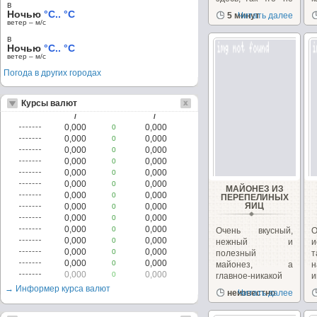
в
судите...
м
Ночью
°C.. °C
5 минут
Читать далее
д
ветер – м/c
в
Ночью
°C.. °C
ветер – м/c
Погода в других городах
Курсы валют
/
/
0,000
0,000
0
0,000
0,000
0
0,000
0,000
0
0,000
0,000
0
0,000
0,000
0
0,000
0,000
0
МАЙОНЕЗ ИЗ
0,000
0,000
0
ПЕРЕПЕЛИНЫХ
ЯИЦ
0,000
0,000
0
0,000
0,000
0
0,000
0,000
0
Очень вкусный,
0,000
0,000
0
нежный и
0,000
0,000
0
полезный
т
0,000
0,000
0
майонез, а
0,000
0,000
0
главное-никакой
химии.
н
→ Информер курса валют
неизвестно
Читать далее