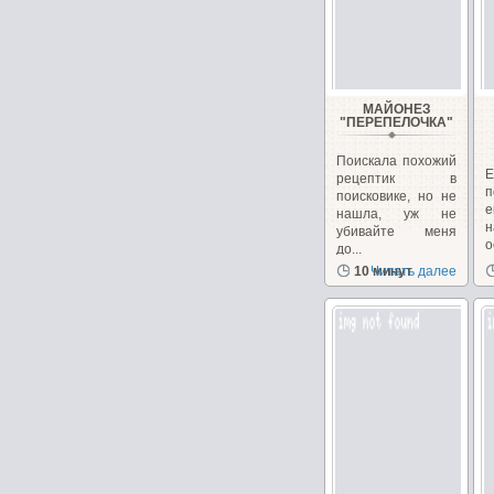
МАЙОНЕЗ
"ПЕРЕПEЛОЧКА"
Поискала похожий
рецептик в
п
поисковике, но не
е
нашла, уж не
н
убивайте меня
о
до...
10 минут
Читать далее