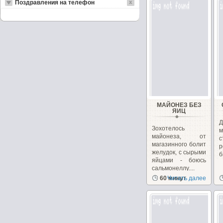
Поздравления на телефон
МАЙОНЕЗ БЕЗ
ЯИЦ
Д
Зохотелось
майонеза, от
с
магазинного болит
р
желудок, с сырыми
б
яйцами - боюсь
сальмонеллу....
60 минут
Читать далее