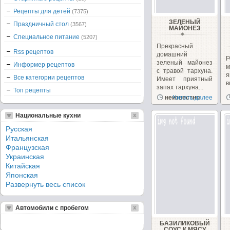
Рецепты для детей
(7375)
ЗЕЛЕНЫЙ
Праздничный стол
(3567)
МАЙОНЕЗ
Специальное питание
(5207)
Прекрасный
Rss рецептов
домашний
Р
зеленый майонез
Информер рецептов
с травой тархуна.
я
Все категории рецептов
Имеет приятный
запах тархуна...
Топ рецепты
п
неизвестно
Читать далее
д
Национальные кухни
Русская
Итальянская
Французская
Украинская
Китайская
Японская
Развернуть весь список
Автомобили с пробегом
БАЗИЛИКОВЫЙ
СОУС К МЯСУ