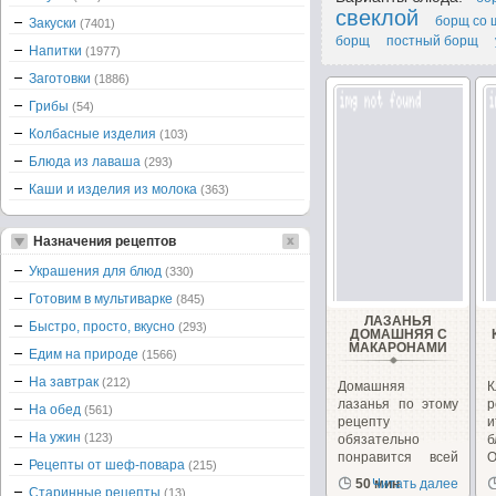
свеклой
борщ со 
Закуски
(7401)
борщ
постный борщ
Напитки
(1977)
Заготовки
(1886)
Грибы
(54)
Колбасные изделия
(103)
Блюда из лаваша
(293)
Каши и изделия из молока
(363)
Назначения рецептов
Украшения для блюд
(330)
Готовим в мультиварке
(845)
ЛАЗАНЬЯ
Быстро, просто, вкусно
(293)
ДОМАШНЯЯ С
МАКАРОНАМИ
Едим на природе
(1566)
На завтрак
(212)
Домашняя
К
лазанья по этому
р
На обед
(561)
рецепту
и
На ужин
(123)
обязательно
понравится всей
О
Рецепты от шеф-повара
(215)
семье!
50 мин
Читать далее
Старинные рецепты
(13)