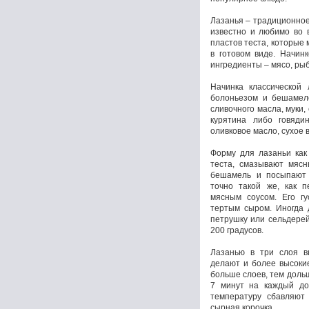
Лазанья – традиционное
известно и любимо во в
пластов теста, которые
в готовом виде. Начин
ингредиенты – мясо, рыб
Начинка классической 
болоньезом и бешамеле
сливочного масла, муки,
курятина либо говядин
оливковое масло, сухое 
Форму для лазаньи как
теста, смазывают мясн
бешамель и посыпают
точно такой же, как 
мясным соусом. Его г
тертым сыром. Иногда 
петрушку или сельдерей
200 градусов.
Лазанью в три слоя в
делают и более высокие
больше слоев, тем дольш
7 минут на каждый до
температуру сбавляют 
сырная корочка.