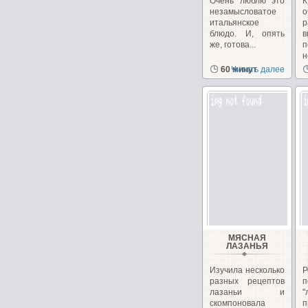
Очень люблю это
незамысловатое
о
итальянское
блюдо. И, опять
в
же, готова...
н
х
60 минут
Читать далее
МЯСНАЯ
ЛАЗАНЬЯ
Изучила несколько
Р
разных рецептов
п
лазаньи и
"
скомпоновала
п