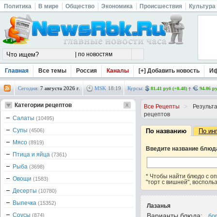
Политика
В мире
Общество
Экономика
Происшествия
Культура
Главная
Все темы
Россия
Каналы
[+] Добавить новость
И
Сегодня:
7 августа 2026 г.
MSK
18
:
19
Курсы:
81.41 руб (+0.48)
94.06 ру
Категории рецептов
>
Все Рецепты
Результа
рецептов
Салаты
(10495)
Супы
(4506)
По названию
По ин
Мясо
(8919)
Введите название блюд
Птица и яйца
(7361)
Рыба
(3698)
* Чтобы найти блюдо с 
Овощи
(1583)
"торт с вишней", восполь
Десерты
(10780)
Выпечка
(15352)
Лазанья
Соусы
Варианты блюда:
(874)
бо