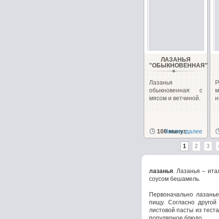
ЛАЗАНЬЯ
"ОБЫКНОВЕННАЯ"
Лазанья
Р
обыкновенная с
м
мясом и ветчиной.
н
100 минут
Читать далее
1
2
3
лазанья
. Лазанья – ита
соусом бешамель.
Первоначально лазанье
пищу. Согласно другой
листовой пасты из тест
популярное блюдо.