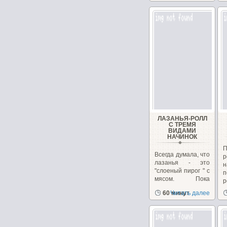
ЛАЗАНЬЯ-РОЛЛ
С ТРЕМЯ
ВИДАМИ
НАЧИНОК
П
Всегда думала, что
р
лазанья - это
н
"слоеный пирог " с
мясом. Пока
р
однажды...
я
60 минут
Читать далее