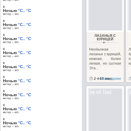
в
Ночью
°C.. °C
ветер – м/c
в
Ночью
°C.. °C
ветер – м/c
в
ЛАЗАНЬЯ С
Ночью
°C.. °C
КУРИЦЕЙ
ветер – м/c
в
Необычная
Л
Ночью
°C.. °C
лазанья с курицей,
ветер – м/c
нежная, более
п
в
легкая, но сытная
к
Ночью
°C.. °C
Эта...
ветер – м/c
в
2 ч 15 мин
Читать далее
Ночью
°C.. °C
ветер – м/c
в
Ночью
°C.. °C
ветер – м/c
в
Ночью
°C.. °C
ветер – м/c
в
Ночью
°C.. °C
ветер – м/c