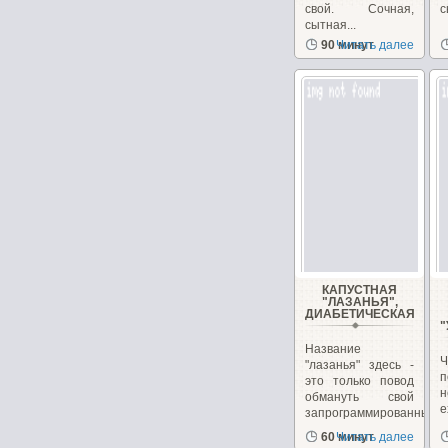
свой. Сочная,
с
сытная...
90 минут
Читать далее
КАПУСТНАЯ
"ЛАЗАНЬЯ",
ДИАБЕТИЧЕСКАЯ
Название
"лазанья" здесь -
это только повод
н
обмануть свой
е
запрограммированный...
60 минут
Читать далее
м