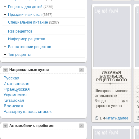
Рецепты для детей
(7375)
Праздничный стол
(3567)
Специальное питание
(5207)
Rss рецептов
Информер рецептов
Все категории рецептов
Топ рецепты
Национальные кухни
ЛАЗАНЬЯ
БОЛОНЬЕЗЕ
Русская
РЕЦЕПТ С ФОТО
Итальянская
Французская
Шикарное мясное
Украинская
итальянское
п
Китайская
блюдо для
б
Японская
царского ужина
В
Развернуть весь список
н
М
1 ч
Читать далее
Автомобили с пробегом