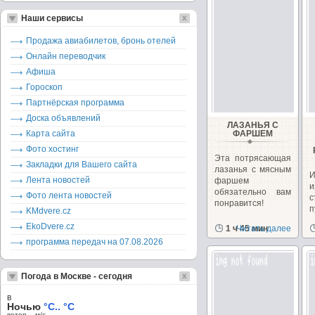
Наши сервисы
Продажа авиабилетов, бронь отелей
Онлайн переводчик
Афиша
Гороскоп
Партнёрская программа
Доска объявлений
ЛАЗАНЬЯ С
Карта сайта
ФАРШЕМ
Фото хостинг
Эта потрясающая
Закладки для Вашего сайта
лазанья с мясным
И
Лента новостей
фаршем
обязательно вам
Фото лента новостей
понравится!
KMdvere.cz
м
EkoDvere.cz
1 ч 45 мин
Читать далее
программа передач на 07.08.2026
Погода в Москве - сегодня
в
Ночью
°C.. °C
ветер – м/c