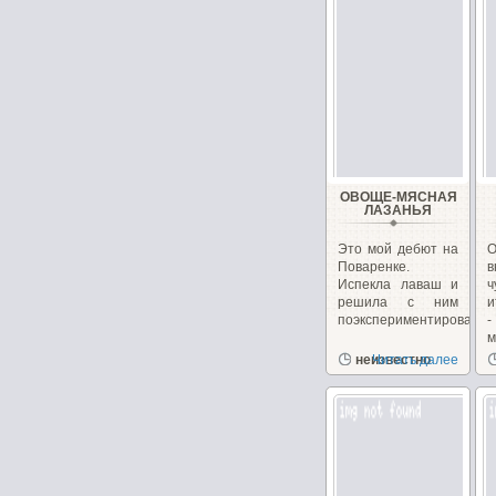
ОВОЩЕ-МЯСНАЯ
ЛАЗАНЬЯ
Это мой дебют на
Поваренке.
Испекла лаваш и
решила с ним
и
поэкспериментировать...
-
м
неизвестно
Читать далее