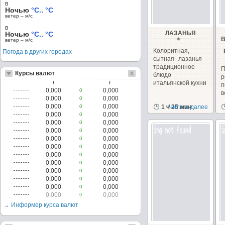
в
Ночью
°C.. °C
ветер – м/c
в
ЛАЗАНЬЯ
Ночью
°C.. °C
ветер – м/c
Колоритная,
Погода в других городах
сытная лазанья -
традиционное
П
Курсы валют
блюдо
итальянской кухни
/
/
0,000
0,000
0
в
0,000
0,000
0
м
0,000
0,000
0
1 ч 25 мин
Читать далее
0,000
0,000
0
0,000
0,000
0
0,000
0,000
0
0,000
0,000
0
0,000
0,000
0
0,000
0,000
0
0,000
0,000
0
0,000
0,000
0
0,000
0,000
0
0,000
0,000
0
0,000
0,000
0
→ Информер курса валют