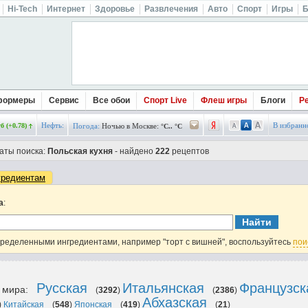
Hi-Tech
Интернет
Здоровье
Развлечения
Авто
Спорт
Игры
Б
формеры
Сервис
Все обои
Спорт Live
Флеш игры
Блоги
Р
Нефть:
В избранн
б (+0.78)
Погода:
Ночью в Москве:
°C.. °C
аты поиска:
Польская кухня
- найдено
222
рецептов
гредиентам
а
:
пределенными ингредиентами, например "торт с вишней", воспользуйтесь
пои
Русская
Итальянская
Французск
в мира:
(
3292
)
(
2386
)
Абхазская
)
Китайская
(
548
)
Японская
(
419
)
(
21
)