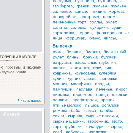
бастурма,
буженина,
бутерброды,
гамбургер,
гренки,
жульен,
жюльен,
заливное,
канапе,
мидии,
морковь
по-корейски,
пастрома,
паштет,
печеночный торт,
роллы,
рулет,
салаты,
селедка,
сухарики,
суши,
тарталетки,
террин,
фаршированные
яйца,
форшмак,
хумус,
чипсы,
Выпечка
ачма,
беляши,
бисквит,
бисквитный
рулет,
блины,
брауни,
булочки,
ГОЛУБЦЫ В МУЛЬТЕ
ватрушки,
вафельные трубочки,
ью простым и вкусным
вафли,
запеканка,
кекс,
киш,
вкусное блюдо....
коврижка,
круассаны,
кулебяка,
кулич,
курник,
лаваш,
лепешки,
манник,
маффины,
оладьи,
пампушки,
пахлава,
печенье,
пирог,
пирожки,
пирожное,
пицца,
плюшки,
пончики,
профитроли,
пряник,
Читать далее
птичье молоко,
пышки,
рогалики,
ромовая баба,
самса,
слойка,
сочни,
сырник,
сырные палочки,
сырные шарики,
творожник,
тесто,
торт,
трубочки,
хачапури,
хворост,
хлеб,
чебуреки,
шарлотка,