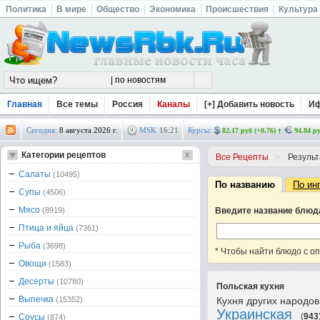
Политика
В мире
Общество
Экономика
Происшествия
Культура
Главная
Все темы
Россия
Каналы
[+] Добавить новость
И
Сегодня:
8 августа 2026 г.
MSK
16
:
21
Курсы:
82.17 руб (+0.76)
94.84 ру
Категории рецептов
>
Все Рецепты
Результ
Салаты
(10495)
По названию
По ин
Супы
(4506)
Мясо
(8919)
Введите название блюд
Птица и яйца
(7361)
Рыба
(3698)
* Чтобы найти блюдо с о
Овощи
(1583)
Десерты
(10780)
Польская кухня
Выпечка
(15352)
Кухня других народо
Украинская
(
943
Соусы
(874)