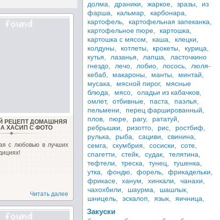
долма,
драники,
жаркое,
зразы,
из
фарша,
кальмар,
карбонара,
картофель,
картофельная запеканка,
картофельное пюре,
картошка,
картошка с мясом,
каша,
клецки,
колдуны,
котлеты,
крокеты,
курица,
кутья,
лазанья,
лапша,
ласточкино
гнездо,
лечо,
лобио,
лосось,
люля-
кебаб,
макароны,
манты,
минтай,
мусака,
мясной пирог,
мясные
блюда,
мясо,
оладьи из кабачков,
омлет,
отбивные,
паста,
паэлья,
пельмени,
перец фаршированный,
плов,
пюре,
рагу,
рататуй,
Й РЕЦЕПТ ДОМАШНЯЯ
ребрышки,
ризотто,
рис,
ростбиф,
А ХАСИП С ФОТО
рулька,
рыба,
сациви,
свинина,
ая с любовью в лучших
семга,
скумбрия,
сосиски,
соте,
дициях!
спагетти,
стейк,
судак,
телятина,
тефтели,
треска,
тунец,
тушенка,
утка,
фондю,
форель,
фрикадельки,
фрикасе,
ханум,
хинкали,
чанахи,
чахохбили,
шаурма,
шашлык,
Читать далее
шницель,
эскалоп,
язык,
яичница,
Закуски