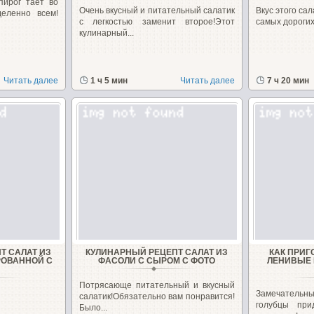
ирог тает во
Очень вкусный и питательный салатик
Вкус этого са
еленно всем!
с легкостью заменит второе!Этот
самых дорогих
кулинарный...
Читать далее
1 ч 5 мин
Читать далее
7 ч 20 мин
Т САЛАТ ИЗ
КУЛИНАРНЫЙ РЕЦЕПТ САЛАТ ИЗ
КАК ПРИ
РОВАННОЙ С
ФАСОЛИ С СЫРОМ С ФОТО
ЛЕНИВЫЕ 
Потрясающе питательный и вкусный
Замечатель
салатик!Обязательно вам понравится!
голубцы при
Было...