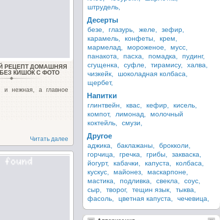
штрудель,
Десерты
безе,
глазурь,
желе,
зефир,
карамель,
конфеты,
крем,
мармелад,
мороженое,
мусс,
панакота,
пасха,
помадка,
пудинг,
сгущенка,
суфле,
тирамису,
халва,
Й РЕЦЕПТ ДОМАШНЯЯ
БЕЗ КИШОК С ФОТО
чизкейк,
шоколадная колбаса,
щербет,
я и нежная, а главное
Напитки
глинтвейн,
квас,
кефир,
кисель,
компот,
лимонад,
молочный
коктейль,
смузи,
Другое
Читать далее
аджика,
баклажаны,
брокколи,
горчица,
гречка,
грибы,
закваска,
йогурт,
кабачки,
капуста,
колбаса,
кускус,
майонез,
маскарпоне,
мастика,
подливка,
свекла,
соус,
сыр,
творог,
тещин язык,
тыква,
фасоль,
цветная капуста,
чечевица,