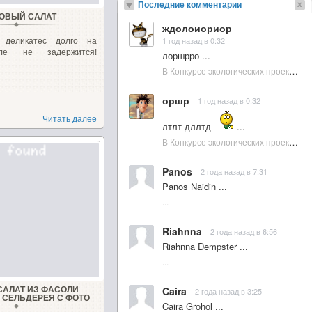
Последние комментарии
ОВЫЙ САЛАТ
ждолоиориор
1 год назад в 0:32
 деликатес долго на
ле не задержится!
лоршрро ...
В Конкурсе экологических проектов в Подмосковье активно участвовала молодежь :: NewsRbk.ru...
оршр
1 год назад в 0:32
Читать далее
лтлт дллтд
...
В Конкурсе экологических проектов в Подмосковье активно участвовала молодежь :: NewsRbk.ru...
Panos
2 года назад в 7:31
Panos Naidin ...
...
Riahnna
2 года назад в 6:56
Riahnna Dempster ...
...
Caira
САЛАТ ИЗ ФАСОЛИ
2 года назад в 3:25
 СЕЛЬДЕРЕЯ С ФОТО
Caira Grohol ...