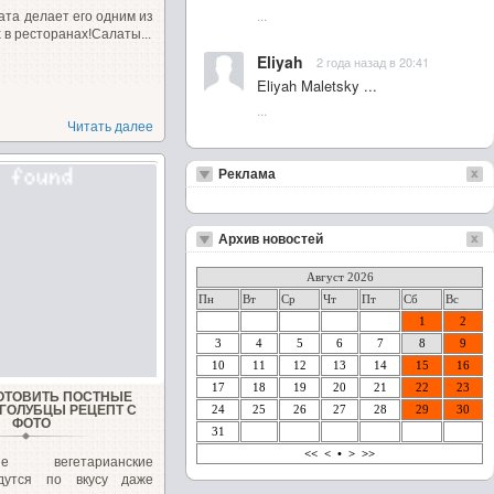
...
лата делает его одним из
 в ресторанах!Салаты...
Eliyah
2 года назад в 20:41
Eliyah Maletsky ...
...
Читать далее
Реклама
Архив новостей
Август 2026
Пн
Вт
Ср
Чт
Пт
Сб
Вс
1
2
3
4
5
6
7
8
9
10
11
12
13
14
15
16
17
18
19
20
21
22
23
ГОТОВИТЬ ПОСТНЫЕ
ГОЛУБЦЫ РЕЦЕПТ С
24
25
26
27
28
29
30
ФОТО
31
<<
<
•
>
>>
ные вегетарианские
дутся по вкусу даже