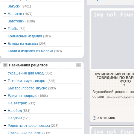
Закуски
(7401)
Напитки
(1977)
Заготовки
(1886)
Грибы
(54)
Колбасные изделия
(103)
Блюда из лаваша
(293)
Каши и изделия из молока
(363)
Назначения рецептов
Украшения для блюд
(330)
КУЛИНАРНЫЙ РЕЦЕП
ГОВЯДИНЫ ПО-ВАР
Готовим в мультиварке
(845)
ФОТО
Быстро, просто, вкусно
(293)
Вкуснейший рецепт гов
Едим на природе
(1566)
оставит вас равнодушн
На завтрак
(212)
На обед
(561)
На ужин
2 ч 10 мин
(123)
Рецепты от шеф-повара
(215)
Старинные рецепты
(13)