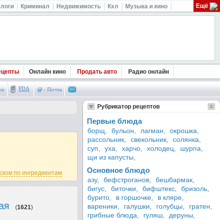
Ещё
логи
Криминал
Недвижимость
Кхл
Музыка и кино
ецепты
Онлайн кино
Продать авто
Радио онлайн
PDA
ое
@
- Почта
Рубрикатор рецептов
Первые блюда
борщ,
бульон,
лагман,
окрошка,
рассольник,
свекольник,
солянка,
суп,
уха,
харчо,
холодец,
шурпа,
щи из капусты,
Основное блюдо
ском по ингредиентам
азу,
бефстроганов,
бешбармак,
бигус,
биточки,
бифштекс,
бризоль,
бурито,
в горшочке,
в кляре,
ая
вареники,
галушки,
голубцы,
гратен,
(
1621
)
грибные блюда,
гуляш,
деруны,