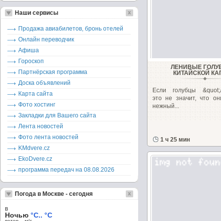
Наши сервисы
Продажа авиабилетов, бронь отелей
Онлайн переводчик
Афиша
Гороскоп
ЛЕНИВЫЕ ГОЛУ
Партнёрская программа
КИТАЙСКОЙ К
Доска объявлений
Если голубцы &quot;л
Карта сайта
это не значит, что он
Фото хостинг
нежный...
Закладки для Вашего сайта
Лента новостей
Фото лента новостей
1 ч 25 мин
KMdvere.cz
EkoDvere.cz
программа передач на 08.08.2026
Погода в Москве - сегодня
в
Ночью
°C.. °C
ветер – м/c