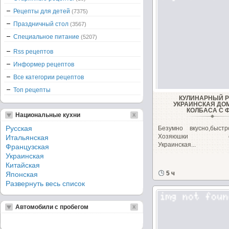
Рецепты для детей
(7375)
Праздничный стол
(3567)
Специальное питание
(5207)
Rss рецептов
Информер рецептов
Все категории рецептов
Топ рецепты
КУЛИНАРНЫЙ 
УКРАИНСКАЯ Д
КОЛБАСА С 
Национальные кухни
Русская
Безумно вкусно,быст
Хозяюшки обза
Итальянская
Украинская...
Французская
Украинская
Китайская
5 ч
Японская
Развернуть весь список
Автомобили с пробегом