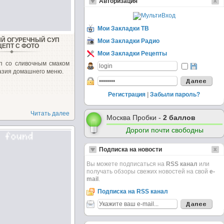
Авторизация
Мои Закладки ТВ
Й ОГУРЕЧНЫЙ СУП
Мои Закладки Радио
ЦЕПТ С ФОТО
Мои Закладки Рецепты
п со сливочным смаком
азия домашнего меню.
Регистрация
|
Забыли пароль?
Читать далее
Москва Пробки -
2 баллов
Дороги почти свободны
Подписка на новости
Вы можете подписаться на
RSS канал
или
получать обзоры свежих новостей на свой
e-
mail
.
Подписка на RSS канал