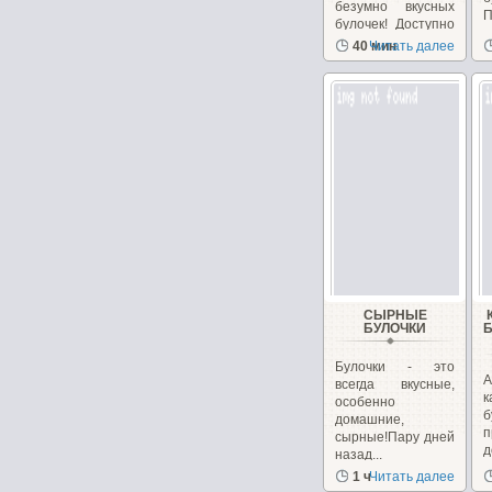
безумно вкусных
булочек! Доступно
п
и очень быстро!
40 мин
Читать далее
СЫРНЫЕ
БУЛОЧКИ
Булочки - это
А
всегда вкусные,
к
особенно
б
домашние,
п
сырные!Пару дней
назад...
п
1 ч
Читать далее
б