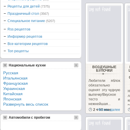
Рецепты для детей
(7375)
Праздничный стол
(3567)
Специальное питание
(5207)
Rss рецептов
Информер рецептов
Все категории рецептов
Топ рецепты
Национальные кухни
ВОЗДУШНЫЕ
БУЛОЧКИ
Русская
Итальянская
Любители яблок
Французская
обязательно
Украинская
оценят эту чудную
Китайская
выпечку!Вкусное
л
Японская
тесто и
к
Развернуть весь список
нежнейшая...
п
2 ч 50 мин
Читать далее
к
Автомобили с пробегом