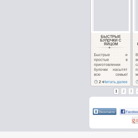
БЫСТРЫЕ
БУЛОЧКИ С
ЯЙЦОМ
Быстрые и
простые в
в
приготовлении
с
булочки насытят
п
всю семью!
м
Быстрые...
б
2 ч
Читать далее
1
2
3
Вконтакте
Facebo
G