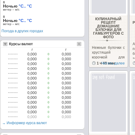
в
Ночью
°C.. °C
ветер – м/c
в
КУЛИНАРНЫЙ
Ночью
°C.. °C
РЕЦЕПТ
ветер – м/c
ДОМАШНИЕ
БУЛОЧКИ ДЛЯ
Погода в других городах
ГАМБУРГЕРОВ С
ФОТО
Курсы валют
А
Нежные булочки с
п
/
/
хрустящей
б
0,000
0,000
0
корочкой для
а
0,000
0,000
0
твоего стола!
1 ч 45 мин
Читать далее
А
0,000
0,000
0
Булочки
0,000
0,000
0
получаются...
0,000
0,000
0
0,000
0,000
0
0,000
0,000
0
0,000
0,000
0
0,000
0,000
0
0,000
0,000
0
0,000
0,000
0
0,000
0,000
0
0,000
0,000
0
0,000
0,000
0
→ Информер курса валют