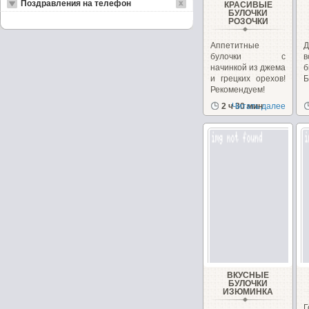
Поздравления на телефон
КРАСИВЫЕ
БУЛОЧКИ
РОЗОЧКИ
Аппетитные
Д
булочки с
в
начинкой из джема
б
и грецких орехов!
Б
Рекомендуем!
2 ч 30 мин
Читать далее
ВКУСНЫЕ
БУЛОЧКИ
ИЗЮМИНКА