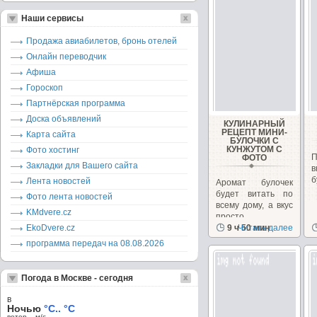
Наши сервисы
Продажа авиабилетов, бронь отелей
Онлайн переводчик
Афиша
Гороскоп
Партнёрская программа
Доска объявлений
КУЛИНАРНЫЙ
РЕЦЕПТ МИНИ-
Карта сайта
БУЛОЧКИ С
КУНЖУТОМ С
Фото хостинг
ФОТО
Закладки для Вашего сайта
в
б
Лента новостей
Аромат булочек
будет витать по
Фото лента новостей
всему дому, а вкус
KMdvere.cz
просто
EkoDvere.cz
несравним.Вкусно....
9 ч 50 мин
Читать далее
программа передач на 08.08.2026
Погода в Москве - сегодня
в
Ночью
°C.. °C
ветер – м/c