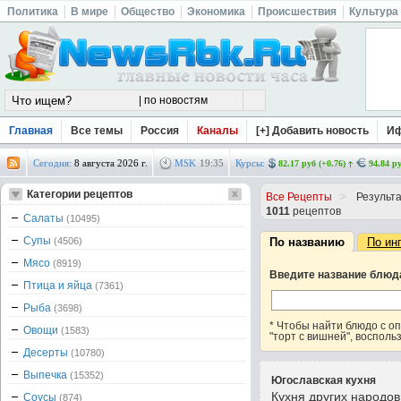
Политика
В мире
Общество
Экономика
Происшествия
Культура
Главная
Все темы
Россия
Каналы
[+] Добавить новость
И
Сегодня:
8 августа 2026 г.
MSK
19
:
35
Курсы:
82.17 руб (+0.76)
94.84 ру
Категории рецептов
>
Все Рецепты
Результа
1011
рецептов
Салаты
(10495)
Супы
(4506)
По названию
По ин
Мясо
(8919)
Введите название блюд
Птица и яйца
(7361)
Рыба
(3698)
* Чтобы найти блюдо с 
Овощи
(1583)
"торт с вишней", восполь
Десерты
(10780)
Выпечка
(15352)
Югославская кухня
Кухня других народо
Соусы
(874)