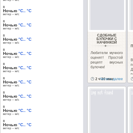
в
Ночью
°C.. °C
ветер – м/c
в
Ночью
°C.. °C
ветер – м/c
в
СДОБНЫЕ
Ночью
°C.. °C
БУЛОЧКИ С
НАЧИНКОЙ
ветер – м/c
в
Любители мучного
Ночью
°C.. °C
ветер – м/c
оценят! Простой
В
рецепт вкусных
в
п
булочек!
Ночью
°C.. °C
Д
ветер – м/c
п
в
2 ч 20 мин
Читать далее
Н
Ночью
°C.. °C
ветер – м/c
в
Ночью
°C.. °C
ветер – м/c
в
Ночью
°C.. °C
ветер – м/c
в
Ночью
°C.. °C
ветер – м/c