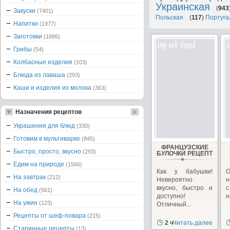
Украинская
(
943
Закуски
(7401)
Польская
(
117
)
Португа
Напитки
(1977)
Заготовки
(1886)
Грибы
(54)
Колбасные изделия
(103)
Блюда из лаваша
(293)
Каши и изделия из молока
(363)
Назначения рецептов
Украшения для блюд
(330)
Готовим в мультиварке
(845)
ФРАНЦУЗСКИЕ
Быстро, просто, вкусно
(293)
БУЛОЧКИ РЕЦЕПТ
Едим на природе
(1566)
Как у бабушки!
На завтрак
(212)
Невероятно
н
вкусно, быстро и
с
На обед
(561)
доступно!
н
На ужин
(123)
Отличный...
Рецепты от шеф-повара
(215)
2 ч
Читать далее
Старинные рецепты
(13)