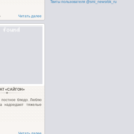
Твиты пользователя @smi_newsrbk_ru
о
Читать далее
АТ «САЙГОН»
е постное блюдо. Люблю
гда надоедают тяжелые
Читать далее