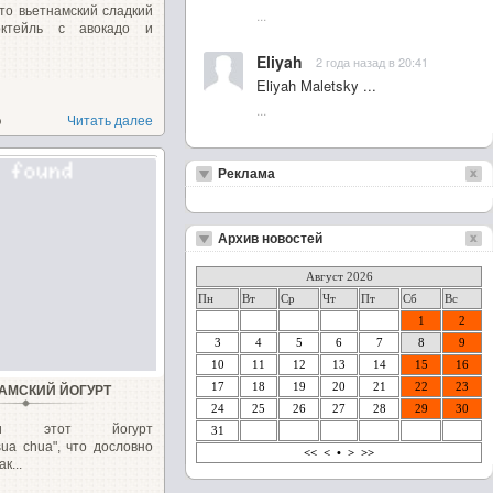
это вьетнамский сладкий
...
октейль с авокадо и
Eliyah
2 года назад в 20:41
Eliyah Maletsky ...
...
о
Читать далее
Реклама
Архив новостей
Август 2026
Пн
Вт
Ср
Чт
Пт
Сб
Вс
1
2
3
4
5
6
7
8
9
10
11
12
13
14
15
16
17
18
19
20
21
22
23
АМСКИЙ ЙОГУРТ
24
25
26
27
28
29
30
мски этот йогурт
31
ua chua", что дословно
<<
<
•
>
>>
к...