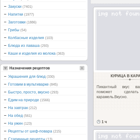
Закуски
(7401)
Напитки
(1977)
Заготовки
(1886)
Грибы
(54)
Колбасные изделия
(103)
Блюда из лаваша
(293)
Каши и изделия из молока
(363)
Назначения рецептов
КУРИЦА В КАР
Украшения для блюд
(330)
Готовим в мультиварке
(845)
Пикантный вкус ва
поможет сделат
Быстро, просто, вкусно
(293)
карамель.Вкусно.
Едим на природе
(1566)
На завтрак
(212)
На обед
(561)
1 ч
На ужин
(123)
Рецепты от шеф-повара
(215)
Старинные рецепты
(13)