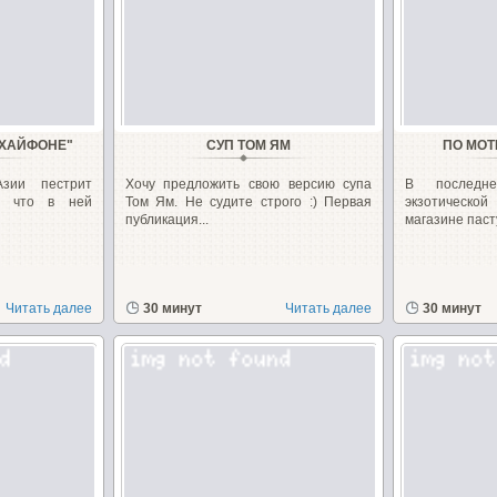
 ХАЙФОНЕ"
СУП ТОМ ЯМ
ПО МОТ
Азии пестрит
Хочу предложить свою версию супа
В последне
м, что в ней
Том Ям. Не судите строго :) Первая
экзотическ
публикация...
магазине пасту
Читать далее
30 минут
Читать далее
30 минут