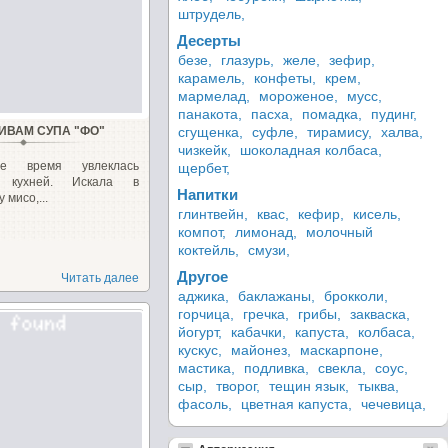
штрудель,
Десерты
безе,
глазурь,
желе,
зефир,
карамель,
конфеты,
крем,
мармелад,
мороженое,
мусс,
панакота,
пасха,
помадка,
пудинг,
ИВАМ СУПА "ФО"
сгущенка,
суфле,
тирамису,
халва,
чизкейк,
шоколадная колбаса,
е время увлеклась
щербет,
ой кухней. Искала в
Напитки
 мисо,...
глинтвейн,
квас,
кефир,
кисель,
компот,
лимонад,
молочный
коктейль,
смузи,
Другое
Читать далее
аджика,
баклажаны,
брокколи,
горчица,
гречка,
грибы,
закваска,
йогурт,
кабачки,
капуста,
колбаса,
кускус,
майонез,
маскарпоне,
мастика,
подливка,
свекла,
соус,
сыр,
творог,
тещин язык,
тыква,
фасоль,
цветная капуста,
чечевица,