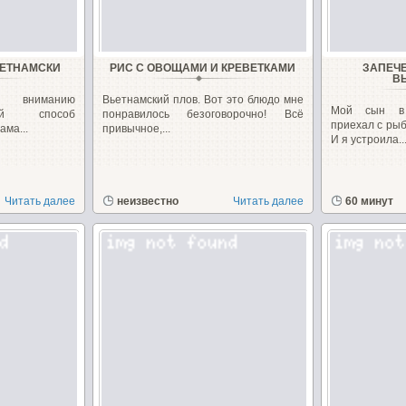
ЬЕТНАМСКИ
РИС С ОВОЩАМИ И КРЕВЕТКАМИ
ЗАПЕЧ
В
у вниманию
Вьетнамский плов. Вот это блюдо мне
Мой сын в
ый способ
понравилось безоговорочно! Всё
приехал с рыб
ама...
привычное,...
И я устроила..
Читать далее
неизвестно
Читать далее
60 минут