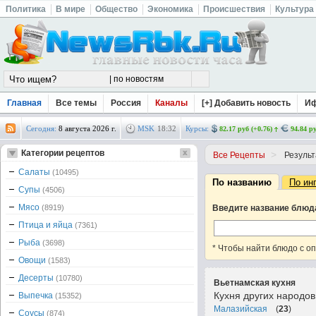
Политика
В мире
Общество
Экономика
Происшествия
Культура
Главная
Все темы
Россия
Каналы
[+] Добавить новость
И
Сегодня:
8 августа 2026 г.
MSK
18
:
32
Курсы:
82.17 руб (+0.76)
94.84 ру
Категории рецептов
>
Все Рецепты
Результ
Салаты
(10495)
По названию
По ин
Супы
(4506)
Мясо
(8919)
Введите название блюд
Птица и яйца
(7361)
Рыба
(3698)
* Чтобы найти блюдо с о
Овощи
(1583)
Десерты
(10780)
Вьетнамская кухня
Кухня других народо
Выпечка
(15352)
Малазийская
(
23
)
Соусы
(874)