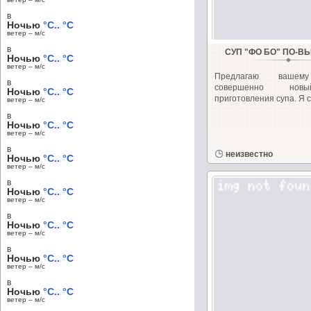
в
Ночью
°C.. °C
ветер – м/c
в
СУП "ФО БО" ПО-В
Ночью
°C.. °C
ветер – м/c
Предлагаю вашем
в
совершенно нов
Ночью
°C.. °C
приготовления супа. Я с
ветер – м/c
в
Ночью
°C.. °C
ветер – м/c
в
неизвестно
Ночью
°C.. °C
ветер – м/c
в
Ночью
°C.. °C
ветер – м/c
в
Ночью
°C.. °C
ветер – м/c
в
Ночью
°C.. °C
ветер – м/c
в
Ночью
°C.. °C
ветер – м/c