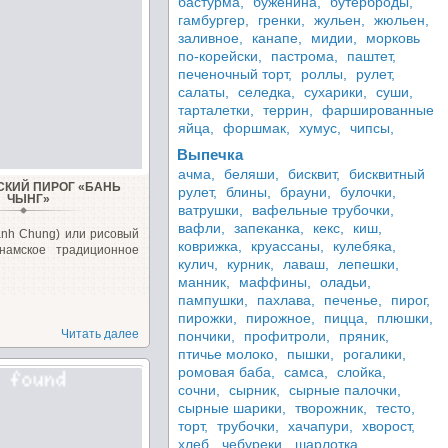
бастурма,
буженина,
бутерброды,
гамбургер,
гренки,
жульен,
жюльен,
заливное,
канапе,
мидии,
морковь
по-корейски,
пастрома,
паштет,
печеночный торт,
роллы,
рулет,
салаты,
селедка,
сухарики,
суши,
тарталетки,
террин,
фаршированные
яйца,
форшмак,
хумус,
чипсы,
Выпечка
ачма,
беляши,
бисквит,
бисквитный
КИЙ ПИРОГ «БАНЬ
рулет,
блины,
брауни,
булочки,
ЧЫНГ»
ватрушки,
вафельные трубочки,
вафли,
запеканка,
кекс,
киш,
anh Chung) или рисовый
коврижка,
круассаны,
кулебяка,
тнамское традиционное
кулич,
курник,
лаваш,
лепешки,
манник,
маффины,
оладьи,
пампушки,
пахлава,
печенье,
пирог,
пирожки,
пирожное,
пицца,
плюшки,
Читать далее
пончики,
профитроли,
пряник,
птичье молоко,
пышки,
рогалики,
ромовая баба,
самса,
слойка,
сочни,
сырник,
сырные палочки,
сырные шарики,
творожник,
тесто,
торт,
трубочки,
хачапури,
хворост,
хлеб,
чебуреки,
шарлотка,