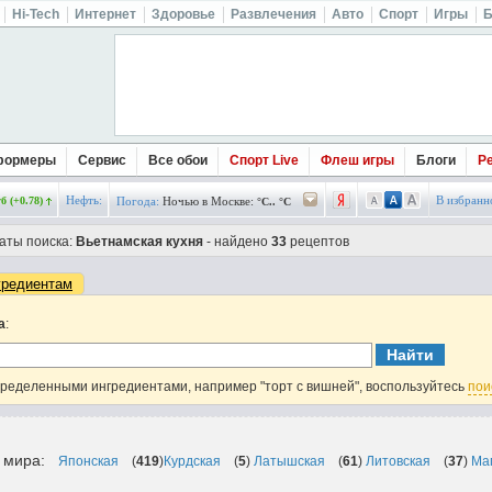
Hi-Tech
Интернет
Здоровье
Развлечения
Авто
Спорт
Игры
Б
формеры
Сервис
Все обои
Спорт Live
Флеш игры
Блоги
Р
Нефть:
В избранн
б (+0.78)
Погода:
Ночью в Москве:
°C.. °C
аты поиска:
Вьетнамская кухня
- найдено
33
рецептов
гредиентам
а
:
пределенными ингредиентами, например "торт с вишней", воспользуйтесь
пои
в мира:
Японская
(
419
)
Курдская
(
5
)
Латышская
(
61
)
Литовская
(
37
)
Ма