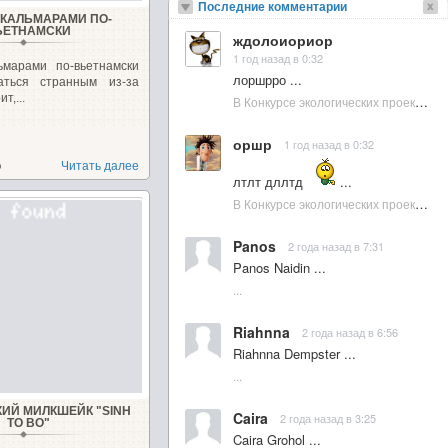
Последние комментарии
 КАЛЬМАРАМИ ПО-
ЬЕТНАМСКИ
ждолоиориор
1 год назад в 0:32
ьмарами по-вьетнамски
лоршрро ...
аться странным из-за
т,...
В Конкурсе экологических проектов в Подмосковье активно участвовала молодежь :: NewsRbk.ru...
оршр
1 год назад в 0:32
о
Читать далее
лтлт дллтд
...
В Конкурсе экологических проектов в Подмосковье активно участвовала молодежь :: NewsRbk.ru...
Panos
2 года назад в 7:31
Panos Naidin ...
...
Riahnna
2 года назад в 6:56
Riahnna Dempster ...
...
ИЙ МИЛКШЕЙК "SINH
Caira
2 года назад в 3:25
TO BO"
Caira Grohol ...