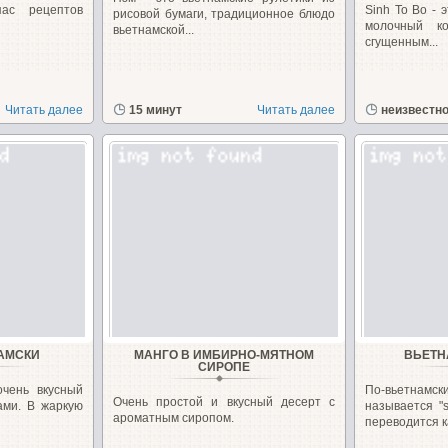
ас рецептов
Sinh To Bo - 
рисовой бумаги, традиционное блюдо
молочный к
вьетнамской...
сгущенным...
Читать далее
15 минут
Читать далее
неизвестн
НАМСКИ
МАНГО В ИМБИРНО-МЯТНОМ
ВЬЕТН
СИРОПЕ
чень вкусный
По-вьетна
Очень простой и вкусный десерт с
ами. В жаркую
называется "s
ароматным сиропом.
переводится ка