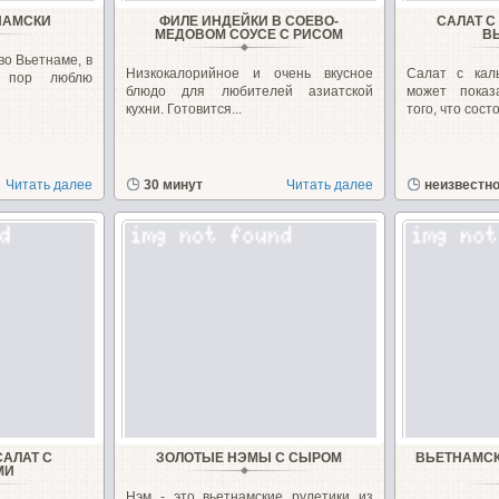
НАМСКИ
ФИЛЕ ИНДЕЙКИ В СОЕВО-
САЛАТ С
МЕДОВОМ СОУСЕ С РИСОМ
В
во Вьетнаме, в
Низкокалорийное и очень вкусное
Салат с кал
 пор люблю
блюдо для любителей азиатской
может показ
кухни. Готовится...
того, что состои
Читать далее
30 минут
Читать далее
неизвестн
АЛАТ С
ЗОЛОТЫЕ НЭМЫ С СЫРОМ
ВЬЕТНАМСК
МИ
Нэм - это вьетнамские рулетики из