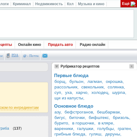
Ещё
логи
Криминал
Недвижимость
Кхл
Музыка и кино
ецепты
Онлайн кино
Продать авто
Радио онлайн
PDA
ое
@
- Почта
Рубрикатор рецептов
Первые блюда
борщ,
бульон,
лагман,
окрошка,
рассольник,
свекольник,
солянка,
суп,
уха,
харчо,
холодец,
шурпа,
щи из капусты,
Основное блюдо
ском по ингредиентам
азу,
бефстроганов,
бешбармак,
бигус,
биточки,
бифштекс,
бризоль,
бурито,
в горшочке,
в кляре,
вареники,
галушки,
голубцы,
гратен,
гриба
(
137
)
грибные блюда,
гуляш,
деруны,