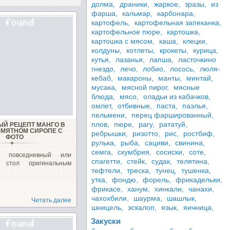
долма,
драники,
жаркое,
зразы,
из
фарша,
кальмар,
карбонара,
картофель,
картофельная запеканка,
картофельное пюре,
картошка,
картошка с мясом,
каша,
клецки,
колдуны,
котлеты,
крокеты,
курица,
кутья,
лазанья,
лапша,
ласточкино
гнездо,
лечо,
лобио,
лосось,
люля-
кебаб,
макароны,
манты,
минтай,
мусака,
мясной пирог,
мясные
блюда,
мясо,
оладьи из кабачков,
омлет,
отбивные,
паста,
паэлья,
пельмени,
перец фаршированный,
плов,
пюре,
рагу,
рататуй,
ЫЙ РЕЦЕПТ МАНГО В
МЯТНОМ СИРОПЕ С
ребрышки,
ризотто,
рис,
ростбиф,
ФОТО
рулька,
рыба,
сациви,
свинина,
семга,
скумбрия,
сосиски,
соте,
й повседневный или
спагетти,
стейк,
судак,
телятина,
й стол оригинальным
тефтели,
треска,
тунец,
тушенка,
утка,
фондю,
форель,
фрикадельки,
фрикасе,
ханум,
хинкали,
чанахи,
чахохбили,
шаурма,
шашлык,
Читать далее
шницель,
эскалоп,
язык,
яичница,
Закуски