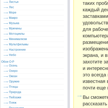
Листья
таких проб
Лес
каждый де
Море
заставками
Макро
удовольств
Музыка
для рабоче
Мужчины
Мотоциклы
компьютера
Минимализм
размещени
Мультфильмы
изображен
Настроение
экрана, и 
Небо
захотите з
Обои О-Р
Осень
и интересн
Озеро
это всегда
Океан
известная 
Оружие
Птицы
почти еще 
Природа
Вы сможете
Пейзажи
Пляж
рассказать