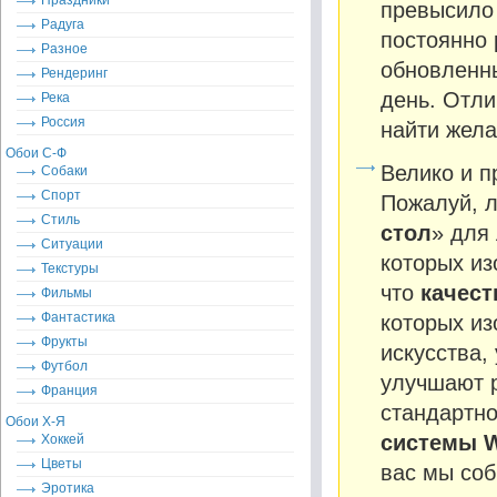
Праздники
превысило 
Радуга
постоянно 
Разное
обновленны
Рендеринг
день. Отли
Река
Россия
найти жела
Обои С-Ф
Велико и п
Собаки
Спорт
Пожалуй, л
Стиль
стол
» для
Ситуации
которых из
Текстуры
что
качес
Фильмы
Фантастика
которых и
Фрукты
искусства,
Футбол
улучшают р
Франция
стандартн
Обои Х-Я
системы 
Хоккей
Цветы
вас мы соб
Эротика