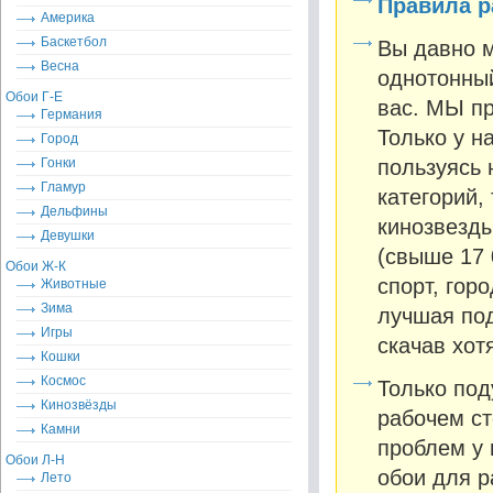
Правила р
Америка
Баскетбол
Вы давно м
Весна
однотонный
Обои Г-Е
вас. МЫ пр
Германия
Только у н
Город
Гонки
пользуясь 
Гламур
категорий,
Дельфины
кинозвезды
Девушки
(свыше 17 
Обои Ж-К
спорт, гор
Животные
Зима
лучшая под
Игры
скачав хот
Кошки
Космос
Только под
Кинозвёзды
рабочем ст
Камни
проблем у 
Обои Л-Н
обои для р
Лето