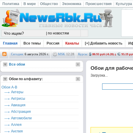
Политика
В мире
Общество
Экономика
Происшествия
Культура
Криминал
Недвижимость
Кхл
Музыка и кино
Новороссия
Rss
Главная
Все темы
Россия
Каналы
[+] Добавить новость
И
Сегодня:
6 августа 2026 г.
MSK
12
:
28
Курсы:
80.93 руб (-0.20)
93.19 руб
Все обои
Обои для рабочег
Загрузка...
Обои по алфавиту:
Обои А-В
Актеры
Актрисы
Авиация
Абстракция
Автомобили
Аллея
Англия